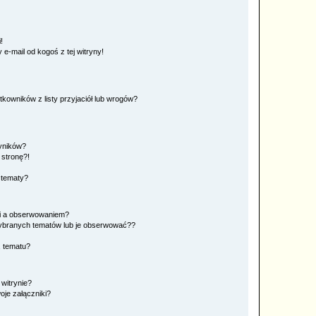
!
e-mail od kogoś z tej witryny!
owników z listy przyjaciół lub wrogów?
yników?
stronę?!
 tematy?
ki a obserwowaniem?
ybranych tematów lub je obserwować??
, tematu?
 witrynie?
je załączniki?