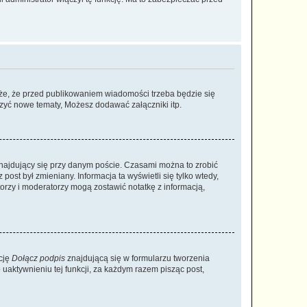
że, że przed publikowaniem wiadomości trzeba będzie się
rzyć nowe tematy, Możesz dodawać załączniki itp.
najdujący się przy danym poście. Czasami można to zrobić
 post był zmieniany. Informacja ta wyświetli się tylko wtedy,
atorzy i moderatorzy mogą zostawić notatkę z informacją,
cję
Dołącz podpis
znajdującą się w formularzu tworzenia
aktywnieniu tej funkcji, za każdym razem pisząc post,