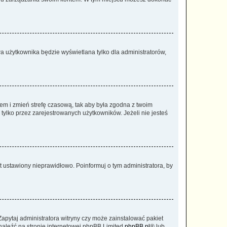
a użytkownika będzie wyświetlana tylko dla administratorów,
ontem i zmień strefę czasową, tak aby była zgodna z twoim
tylko przez zarejestrowanych użytkowników. Jeżeli nie jesteś
t ustawiony nieprawidłowo. Poinformuj o tym administratora, by
Zapytaj administratora witryny czy może zainstalować pakiet
znaleźć na stronie internetowej phpBB Limited
phpBB.pl
® lub