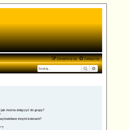
Zarejestruj się
Zaloguj się
Szukaj
Wyszukiwanie zaa
 i jak można dołączyć do grupy?
?
wyświetlane innymi kolorami?
y”?