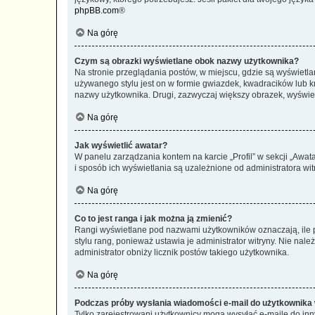
phpBB.com
®
Na górę
Czym są obrazki wyświetlane obok nazwy użytkownika?
Na stronie przeglądania postów, w miejscu, gdzie są wyświetl
używanego stylu jest on w formie gwiazdek, kwadracików lub kro
nazwy użytkownika. Drugi, zazwyczaj większy obrazek, wyświet
Na górę
Jak wyświetlić awatar?
W panelu zarządzania kontem na karcie „Profil” w sekcji „Awat
i sposób ich wyświetlania są uzależnione od administratora wit
Na górę
Co to jest ranga i jak można ją zmienić?
Rangi wyświetlane pod nazwami użytkowników oznaczają, ile po
stylu rang, ponieważ ustawia je administrator witryny. Nie należ
administrator obniży licznik postów takiego użytkownika.
Na górę
Podczas próby wysłania wiadomości e-mail do użytkownika 
Tylko zarejestrowani użytkownicy mogą wysyłać e-maile do inny