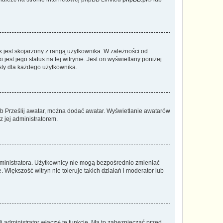
 jest skojarzony z rangą użytkownika. W zależności od
est jego status na tej witrynie. Jest on wyświetlany poniżej
sty dla każdego użytkownika.
lub Prześlij awatar, można dodać awatar. Wyświetlanie awatarów
z jej administratorem.
dministratora. Użytkownicy nie mogą bezpośrednio zmieniać
. Większość witryn nie toleruje takich działań i moderator lub
 administrator włączył tę funkcję. Ma to zabezpieczać przed