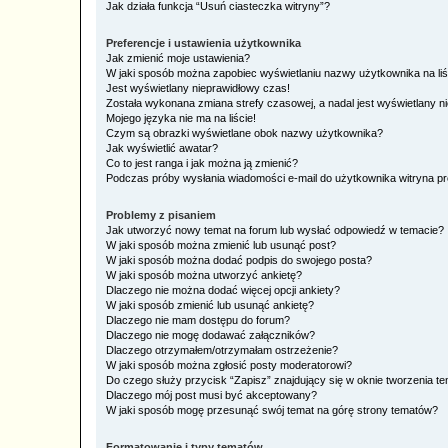
Jak działa funkcja “Usuń ciasteczka witryny”?
Preferencje i ustawienia użytkownika
Jak zmienić moje ustawienia?
W jaki sposób można zapobiec wyświetlaniu nazwy użytkownika na li
Jest wyświetlany nieprawidłowy czas!
Została wykonana zmiana strefy czasowej, a nadal jest wyświetlany n
Mojego języka nie ma na liście!
Czym są obrazki wyświetlane obok nazwy użytkownika?
Jak wyświetlić awatar?
Co to jest ranga i jak można ją zmienić?
Podczas próby wysłania wiadomości e-mail do użytkownika witryna pr
Problemy z pisaniem
Jak utworzyć nowy temat na forum lub wysłać odpowiedź w temacie?
W jaki sposób można zmienić lub usunąć post?
W jaki sposób można dodać podpis do swojego posta?
W jaki sposób można utworzyć ankietę?
Dlaczego nie można dodać więcej opcji ankiety?
W jaki sposób zmienić lub usunąć ankietę?
Dlaczego nie mam dostępu do forum?
Dlaczego nie mogę dodawać załączników?
Dlaczego otrzymałem/otrzymałam ostrzeżenie?
W jaki sposób można zgłosić posty moderatorowi?
Do czego służy przycisk “Zapisz” znajdujący się w oknie tworzenia t
Dlaczego mój post musi być akceptowany?
W jaki sposób mogę przesunąć swój temat na górę strony tematów?
Formatowanie i typy tematów