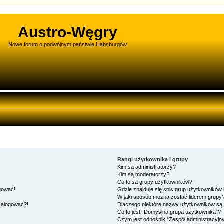
Austro-Węgry
Nowe forum o podwójnym państwie Habsburgów
Rangi użytkownika i grupy
Kim są administratorzy?
Kim są moderatorzy?
Co to są grupy użytkowników?
ogować!
Gdzie znajduje się spis grup użytkowników
W jaki sposób można zostać liderem grupy
 zalogować?!
Dlaczego niektóre nazwy użytkowników są 
Co to jest “Domyślna grupa użytkownika”?
Czym jest odnośnik “Zespół administracyjn