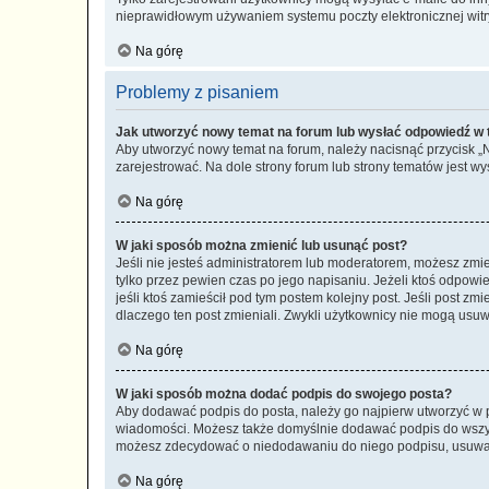
nieprawidłowym używaniem systemu poczty elektronicznej wit
Na górę
Problemy z pisaniem
Jak utworzyć nowy temat na forum lub wysłać odpowiedź w
Aby utworzyć nowy temat na forum, należy nacisnąć przycisk 
zarejestrować. Na dole strony forum lub strony tematów jest 
Na górę
W jaki sposób można zmienić lub usunąć post?
Jeśli nie jesteś administratorem lub moderatorem, możesz zmie
tylko przez pewien czas po jego napisaniu. Jeżeli ktoś odpowiedz
jeśli ktoś zamieścił pod tym postem kolejny post. Jeśli post zm
dlaczego ten post zmieniali. Zwykli użytkownicy nie mogą usuw
Na górę
W jaki sposób można dodać podpis do swojego posta?
Aby dodawać podpis do posta, należy go najpierw utworzyć w 
wiadomości. Możesz także domyślnie dodawać podpis do wszyst
możesz zdecydować o niedodawaniu do niego podpisu, usuwaj
Na górę