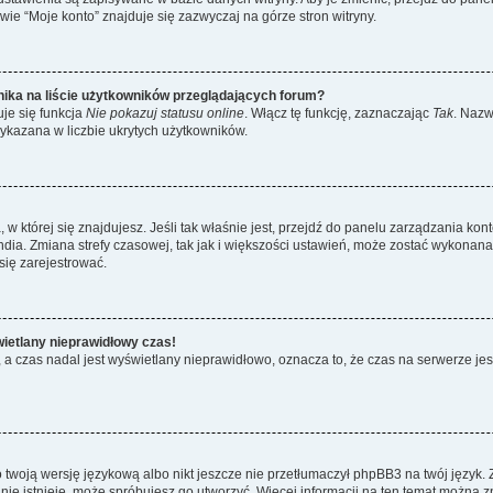
ie “Moje konto” znajduje się zazwyczaj na górze stron witryny.
ika na liście użytkowników przeglądających forum?
je się funkcja
Nie pokazuj statusu online
. Włącz tę funkcję, zaznaczając
Tak
. Nazw
wykazana w liczbie ukrytych użytkowników.
ta, w której się znajdujesz. Jeśli tak właśnie jest, przejdź do panelu zarządzania k
dia. Zmiana strefy czasowej, tak jak i większości ustawień, może zostać wykonana 
się zarejestrować.
wietlany nieprawidłowy czas!
a czas nadal jest wyświetlany nieprawidłowo, oznacza to, że czas na serwerze jes
 twoją wersję językową albo nikt jeszcze nie przetłumaczył phpBB3 na twój język. 
a nie istnieje, może spróbujesz go utworzyć. Więcej informacji na ten temat można 