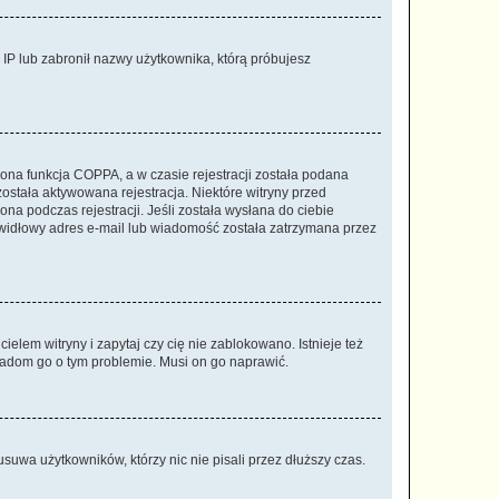
s IP lub zabronił nazwy użytkownika, którą próbujesz
ona funkcja COPPA, a w czasie rejestracji została podana
została aktywowana rejestracja. Niektóre witryny przed
na podczas rejestracji. Jeśli została wysłana do ciebie
rawidłowy adres e-mail lub wiadomość została zatrzymana przez
elem witryny i zapytaj czy cię nie zablokowano. Istnieje też
wiadom go o tym problemie. Musi on go naprawić.
suwa użytkowników, którzy nic nie pisali przez dłuższy czas.