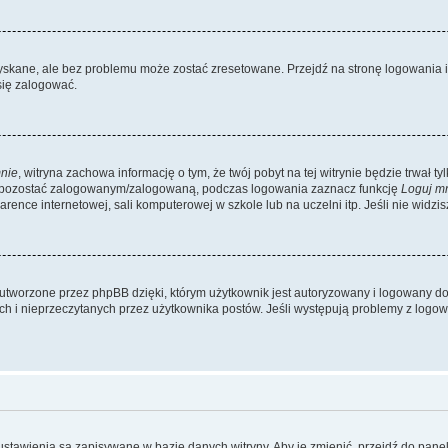
kane, ale bez problemu może zostać zresetowane. Przejdź na stronę logowania i k
się zalogować.
nie
, witryna zachowa informację o tym, że twój pobyt na tej witrynie będzie trwał t
y pozostać zalogowanym/zalogowaną, podczas logowania zaznacz funkcję
Loguj m
ence internetowej, sali komputerowej w szkole lub na uczelni itp. Jeśli nie widzisz t
utworzone przez phpBB dzięki, którym użytkownik jest autoryzowany i logowany do w
ych i nieprzeczytanych przez użytkownika postów. Jeśli występują problemy z lo
 ustawienia są zapisywane w bazie danych witryny. Aby je zmienić, przejdź do p