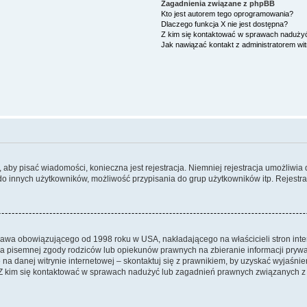
Zagadnienia związane z phpBB
Kto jest autorem tego oprogramowania?
Dlaczego funkcja X nie jest dostępna?
Z kim się kontaktować w sprawach nadużyć
Jak nawiązać kontakt z administratorem wi
y, aby pisać wiadomości, konieczna jest rejestracja. Niemniej rejestracja umożliwia
do innych użytkowników, możliwość przypisania do grup użytkowników itp. Rejestracj
prawa obowiązującego od 1998 roku w USA, nakładającego na właścicieli stron int
ia pisemnej zgody rodziców lub opiekunów prawnych na zbieranie informacji prywa
na danej witrynie internetowej – skontaktuj się z prawnikiem, by uzyskać wyjaśnieni
 kim się kontaktować w sprawach nadużyć lub zagadnień prawnych związanych z t