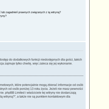
 lub zagadnień prawnych związanych z tą witryną?
tryny?
 dostęp do dodatkowych funkcji niedostępnych dla gości, takich
a zajmuje tylko chwilę, więc zaleca się jej wykonanie.
ernetowych, które potencjalnie mogą zbierać informacje od osób
tnych od osób poniżej 13 roku życia. Jeżeli nie masz pewności
e. phpBB Limited i właściciele tej witryny nie dostarczają
ą witryną?”, a także nie są punktem kontaktowym dla