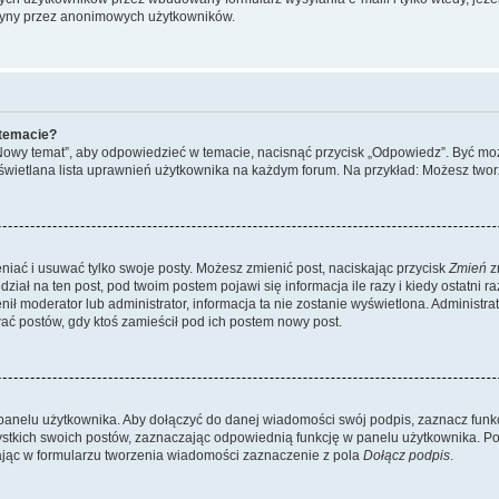
ryny przez anonimowych użytkowników.
 temacie?
„Nowy temat”, aby odpowiedzieć w temacie, nacisnąć przycisk „Odpowiedz”. Być mo
wyświetlana lista uprawnień użytkownika na każdym forum. Na przykład: Możesz two
niać i usuwać tylko swoje posty. Możesz zmienić post, naciskając przycisk
Zmień
z
iał na ten post, pod twoim postem pojawi się informacja ile razy i kiedy ostatni raz
ienił moderator lub administrator, informacja ta nie zostanie wyświetlona. Administr
ać postów, gdy ktoś zamieścił pod ich postem nowy post.
panelu użytkownika. Aby dołączyć do danej wiadomości swój podpis, zaznacz funk
kich swoich postów, zaznaczając odpowiednią funkcję w panelu użytkownika. Po u
ąc w formularzu tworzenia wiadomości zaznaczenie z pola
Dołącz podpis
.