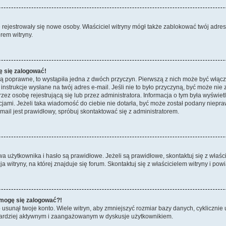
ie rejestrowały się nowe osoby. Właściciel witryny mógł także zablokować twój adre
rem witryny.
ę się zalogować!
są poprawne, to wystąpiła jedna z dwóch przyczyn. Pierwszą z nich może być włącz
nstrukcje wysłane na twój adres e-mail. Jeśli nie to było przyczyną, być może nie 
 osobę rejestrującą się lub przez administratora. Informacja o tym była wyświetlo
kcjami. Jeżeli taka wiadomość do ciebie nie dotarła, być może został podany niep
mail jest prawidłowy, spróbuj skontaktować się z administratorem.
żytkownika i hasło są prawidłowe. Jeżeli są prawidłowe, skontaktuj się z właścici
itryny, na której znajduje się forum. Skontaktuj się z właścicielem witryny i po
e mogę się zalogować?!
sunął twoje konto. Wiele witryn, aby zmniejszyć rozmiar bazy danych, cyklicznie u
dź bardziej aktywnym i zaangażowanym w dyskusje użytkownikiem.