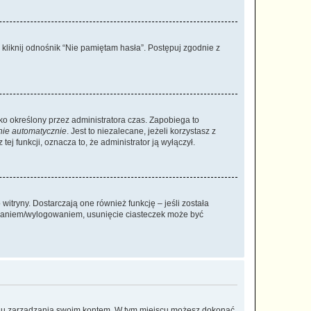
liknij odnośnik “Nie pamiętam hasła”. Postępuj zgodnie z
ylko określony przez administratora czas. Zapobiega to
nie automatycznie
. Jest to niezalecane, jeżeli korzystasz z
ej funkcji, oznacza to, że administrator ją wyłączył.
itryny. Dostarczają one również funkcję – jeśli została
gowaniem/wylogowaniem, usunięcie ciasteczek może być
anelu zarządzania swoim kontem. W tym miejscu możesz dokonać