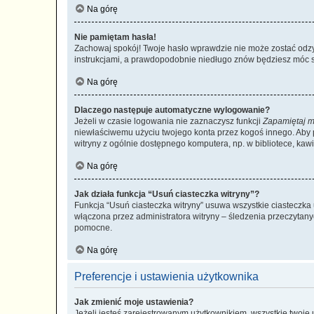
Na górę
Nie pamiętam hasła!
Zachowaj spokój! Twoje hasło wprawdzie nie może zostać odzys
instrukcjami, a prawdopodobnie niedługo znów będziesz móc 
Na górę
Dlaczego następuje automatyczne wylogowanie?
Jeżeli w czasie logowania nie zaznaczysz funkcji
Zapamiętaj m
niewłaściwemu użyciu twojego konta przez kogoś innego. Ab
witryny z ogólnie dostępnego komputera, np. w bibliotece, kawiar
Na górę
Jak działa funkcja “Usuń ciasteczka witryny”?
Funkcja “Usuń ciasteczka witryny” usuwa wszystkie ciasteczka 
włączona przez administratora witryny – śledzenia przeczytan
pomocne.
Na górę
Preferencje i ustawienia użytkownika
Jak zmienić moje ustawienia?
Jeżeli jesteś zarejestrowanym użytkownikiem, wszystkie twoje