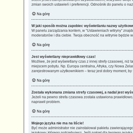
zmian swoich ustawień i preferencji. Odnośnik do panelu o nazw
Na górę
W jaki sposób można zapobiec wyświetlaniu nazwy użytkown
W panelu zarządzania kontem, w “Ustawieniach witryny” znajdu
moderatorów i dla ciebie. Twoja obecność na witrynie będzie 
Na górę
Jest wyświetlany nieprawidłowy czas!
Możliwe, że jest wyświetlany czas z innej strefy czasowej, niż 
miejscem pobytu. Np. Europa centralna, Afryka, czy Nowa Zelan
zarejestrowanym użytkownikiem – teraz jest dobry moment, by 
Na górę
Została wykonana zmiana strefy czasowej, a nadal jest wyś
Jeżeli na pewno strefa czasowa została ustawiona prawidłowo, 
naprawił problem.
Na górę
Mojego języka nie ma na liście!
Być może administrator nie zainstalował pakietu zawierającego
językowy, którego potrzebujesz. Jeśli pakiet dla twojego język