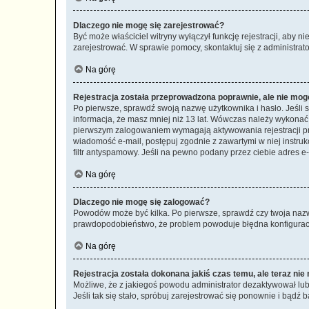
Dlaczego nie mogę się zarejestrować?
Być może właściciel witryny wyłączył funkcję rejestracji, aby n
zarejestrować. W sprawie pomocy, skontaktuj się z administrato
Na górę
Rejestracja została przeprowadzona poprawnie, ale nie mog
Po pierwsze, sprawdź swoją nazwę użytkownika i hasło. Jeśli 
informacja, że masz mniej niż 13 lat. Wówczas należy wykonać i
pierwszym zalogowaniem wymagają aktywowania rejestracji przez
wiadomość e-mail, postępuj zgodnie z zawartymi w niej instru
filtr antyspamowy. Jeśli na pewno podany przez ciebie adres e-
Na górę
Dlaczego nie mogę się zalogować?
Powodów może być kilka. Po pierwsze, sprawdź czy twoja nazwa u
prawdopodobieństwo, że problem powoduje błędna konfiguracja w
Na górę
Rejestracja została dokonana jakiś czas temu, ale teraz ni
Możliwe, że z jakiegoś powodu administrator dezaktywował lub u
Jeśli tak się stało, spróbuj zarejestrować się ponownie i bą