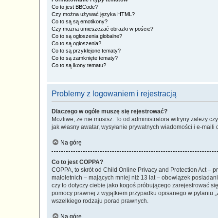
Co to jest BBCode?
Czy można używać języka HTML?
Co to są są emotikony?
Czy można umieszczać obrazki w poście?
Co to są ogłoszenia globalne?
Co to są ogłoszenia?
Co to są przyklejone tematy?
Co to są zamknięte tematy?
Co to są ikony tematu?
Problemy z logowaniem i rejestracją
Dlaczego w ogóle muszę się rejestrować?
Możliwe, że nie musisz. To od administratora witryny zależy cz
jak własny awatar, wysyłanie prywatnych wiadomości i e-maili 
Na górę
Co to jest COPPA?
COPPA, to skrót od Child Online Privacy and Protection Act – 
małoletnich – mających mniej niż 13 lat – obowiązek posiadan
czy to dotyczy ciebie jako kogoś próbującego zarejestrować się 
pomocy prawnej z wyjątkiem przypadku opisanego w pytaniu „Z
wszelkiego rodzaju porad prawnych.
Na górę