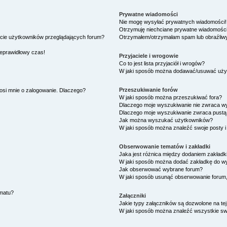
Prywatne wiadomości
Nie mogę wysyłać prywatnych wiadomości!
Otrzymuję niechciane prywatne wiadomości
ście użytkowników przeglądających forum?
Otrzymałem/otrzymałam spam lub obraźliwy 
ieprawidłowy czas!
Przyjaciele i wrogowie
Co to jest lista przyjaciół i wrogów?
W jaki sposób można dodawać/usuwać użytk
Przeszukiwanie forów
osi mnie o zalogowanie. Dlaczego?
W jaki sposób można przeszukiwać fora?
Dlaczego moje wyszukiwanie nie zwraca w
Dlaczego moje wyszukiwanie zwraca pustą 
Jak można wyszukać użytkowników?
W jaki sposób można znaleźć swoje posty i
Obserwowanie tematów i zakładki
Jaka jest różnica między dodaniem zakład
W jaki sposób można dodać zakładkę do w
Jak obserwować wybrane forum?
W jaki sposób usunąć obserwowanie forum
ematu?
Załączniki
Jakie typy załączników są dozwolone na tej
W jaki sposób można znaleźć wszystkie swo