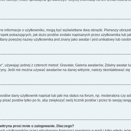
ane informacje o użytkowniku, mogą być wyświetlane dwa obrazki. Pierwszy obrazek
pek pokazujących, jak dużo postów zostało napisanych przez użytkownika lub jaki j
lany powyżej nazwy użytkownika jest znany jako awatar i jest unikatowy lub osobi
ar”, używając jednej z czterech metod: Gravatar, Galeria awatarów, Zdalny awatar 
ryny. Jeśli nie można używać awatarów na danej witrynie, należy skontaktować się 
stów dany użytkownik napisał lub jaki ma status na forum, np. moderatora czy a
y pisać postów tylko po to, aby zwiększyć swój licznik postów i przez to swoją rangę
witryna prosi mnie o zalogowanie. Dlaczego?
ch użytkowników przez wbudowany formularz wysyłania e-maili i tylko wtedy, jeżeli