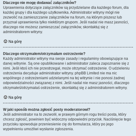
Dlaczego nie mogę dodawać załączników?
Uprawnienia dotyczące załączników są przydzielane dla każdego forum, dla
każdej grupy i dla każdego użytkownika. Administrator witryny mógł nie
zezwolić na zamieszczanie załączników na forum, na którym piszesz lub
przyznał uprawnienia tylko niektórym grupom. Jeśli nadal nie masz jasności,
dlaczego nie możesz zamieszczać załączników, skontaktuj się z
administratorem witryny.
Na górę
Dlaczego otrzymałem/otrzymałam ostrzeżenie?
Każdy administrator witryny ma swoje zasady i regulaminy obowiązujące na
danej witrynie. Są one opublikowane i administrator zaleca zapoznanie się z
nimi. Jeśli ktoś ich nie przestrzegał, może otrzymać ostrzeżenie. O udzieleniu
ostrzeżenia decyduje administrator witryny. phpBB Limited nie ma nic
wspólnego z ostrzeżeniami udzielanymi na tej witrynie i nie ponosi żadnej
odpowiedzialności związanej z nimi. Jeśli nadal nie masz jasności, dlaczego
otrzymałeś/otrzymałaś ostrzeżenie, skontaktuj się z administratorem witryny.
Na górę
W jaki sposób można zgłosić posty moderatorowi?
Jeśli administrator na to zezwolił, w prawym górnym rogu treści posta, który
chcesz zgłosić, powinien być widoczny odpowiedni przycisk. Naciśnięcie tego
przycisku spowoduje przeniesienie cię do formularza, który po jego
wypełnieniu umożliwi wysłanie zgłoszenia.