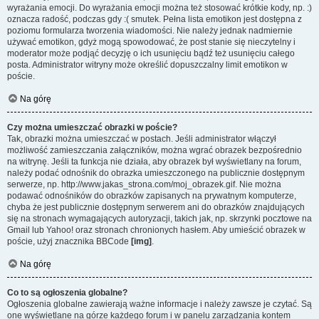
wyrażania emocji. Do wyrażania emocji można też stosować krótkie kody, np. :)
oznacza radość, podczas gdy :( smutek. Pełna lista emotikon jest dostępna z
poziomu formularza tworzenia wiadomości. Nie należy jednak nadmiernie
używać emotikon, gdyż mogą spowodować, że post stanie się nieczytelny i
moderator może podjąć decyzję o ich usunięciu bądź też usunięciu całego
posta. Administrator witryny może określić dopuszczalny limit emotikon w
poście.
Na górę
Czy można umieszczać obrazki w poście?
Tak, obrazki można umieszczać w postach. Jeśli administrator włączył
możliwość zamieszczania załączników, można wgrać obrazek bezpośrednio
na witrynę. Jeśli ta funkcja nie działa, aby obrazek był wyświetlany na forum,
należy podać odnośnik do obrazka umieszczonego na publicznie dostępnym
serwerze, np. http://www.jakas_strona.com/moj_obrazek.gif. Nie można
podawać odnośników do obrazków zapisanych na prywatnym komputerze,
chyba że jest publicznie dostępnym serwerem ani do obrazków znajdujących
się na stronach wymagających autoryzacji, takich jak, np. skrzynki pocztowe na
Gmail lub Yahoo! oraz stronach chronionych hasłem. Aby umieścić obrazek w
poście, użyj znacznika BBCode
[img]
.
Na górę
Co to są ogłoszenia globalne?
Ogłoszenia globalne zawierają ważne informacje i należy zawsze je czytać. Są
one wyświetlane na górze każdego forum i w panelu zarządzania kontem