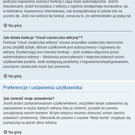
podczas logowania zaznacz funkcję
Loguj mnie automatycznie
. Jest to
niezalecane, jeżeli korzystasz z witryny z ogólnie dostępnego komputera, np.
w bibliotece, kawiarence internetowej, sali komputerowej w szkole lub na
uczelni itp. Jeśli nie widzisz tej funkcji, oznacza to, że administrator ją wyłączył.
Na górę
Jak działa funkcja “Usuń ciasteczka witryny”?
Funkcja “Usuń ciasteczka witryny” usuwa wszystkie ciasteczka utworzone
przez phpBB dzięki, którym użytkownik jest autoryzowany i logowany do
witryny. Dostarczają one również funkcję – jeśli została włączona przez
administratora witryny – śledzenia przeczytanych i nieprzeczytanych przez
użytkownika postów. Jeśli występują problemy z logowaniem/wylogowaniem,
usunięcie ciasteczek może być pomocne.
Na górę
Preferencje i ustawienia użytkownika
Jak zmienić moje ustawienia?
Jeżeli jesteś zarejestrowanym użytkownikiem, wszystkie twoje ustawienia są
zapisywane w bazie danych witryny. Aby je zmienić, przejdź do panelu
zarządzania swoim kontem. W tym miejscu możesz dokonać zmian swoich
ustawień i preferencji. Odnośnik do panelu o nazwie “Moje konto” znajduje się
zazwyczaj na górze stron witryny.
Na górę