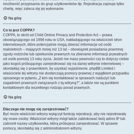
możliwość przypisania do grup użytkowników itp. Rejestracja zajmuje tylko
chwilę, więc zaleca się jej wykonanie.
Na górę
Co to jest COPPA?
COPPA, to skrót od Child Online Privacy and Protection Act – prawa
obowiązującego od 1998 roku w USA, nakładającego na właścicieli stron
internetowych, które potencjalnie mogą zbierać informacje od osób
małoletnich – mających mniej niż 13 lat – obowiązek posiadania pisemnej
zgody rodziców lub opiekunów prawnych na zbieranie informacji prywatnych
od osób poniżej 13 roku życia. Jeżeli nie masz pewności czy to dotyczy ciebie
jako kogoś próbującego zarejestrować się na danej witrynie internetowej –
skontaktuj się z prawnikiem, by uzyskać wyjaśnienie. phpBB Limited i
właściciele tej witryny nie dostarczają pomocy prawnej z wyjątkiem przypadku
opisanego w pytaniu „Z kim się kontaktować w sprawach nadużyć lub
zagadnień prawnych związanych z tą witryną?”, a także nie są punktem
kontaktowym dla wszelkiego rodzaju porad prawnych.
Na górę
Dlaczego nie mogę się zarejestrować?
Być może właściciel witryny wyłączył funkcję rejestracji, aby nie rejestrowały
się nowe osoby. Właściciel witryny mógł także zablokować twój adres IP lub
zabronił nazwy użytkownika, którą próbujesz zarejestrować. W sprawie
pomocy, skontaktuj się z administratorem witryny.