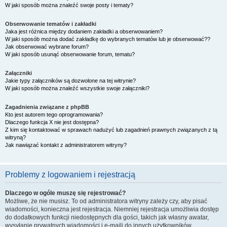
W jaki sposób można znaleźć swoje posty i tematy?
Obserwowanie tematów i zakładki
Jaka jest różnica między dodaniem zakładki a obserwowaniem?
W jaki sposób można dodać zakładkę do wybranych tematów lub je obserwować??
Jak obserwować wybrane forum?
W jaki sposób usunąć obserwowanie forum, tematu?
Załączniki
Jakie typy załączników są dozwolone na tej witrynie?
W jaki sposób można znaleźć wszystkie swoje załączniki?
Zagadnienia związane z phpBB
Kto jest autorem tego oprogramowania?
Dlaczego funkcja X nie jest dostępna?
Z kim się kontaktować w sprawach nadużyć lub zagadnień prawnych związanych z tą
witryną?
Jak nawiązać kontakt z administratorem witryny?
Problemy z logowaniem i rejestracją
Dlaczego w ogóle muszę się rejestrować?
Możliwe, że nie musisz. To od administratora witryny zależy czy, aby pisać
wiadomości, konieczna jest rejestracja. Niemniej rejestracja umożliwia dostęp
do dodatkowych funkcji niedostępnych dla gości, takich jak własny awatar,
wysyłanie prywatnych wiadomości i e-maili do innych użytkowników,