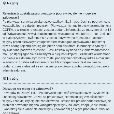
Na górę
Rejestracja została przeprowadzona poprawnie, ale nie mogę się
zalogować!
Po pierwsze, sprawdź swoją nazwę użytkownika i hasło. Jeśli są poprawne, to
wystąpiła jedna z dwóch przyczyn. Pierwszą z nich może być włączona funkcja
COPPA, a w czasie rejestracji została podana informacja, że masz mniej niż 13
lat. Wówczas należy wykonać instrukcje wysłane na twój adres e-mail. Jeśli nie
to było przyczyną, być może nie została aktywowana rejestracja. Niektóre
witryny przed pierwszym zalogowaniem wymagają aktywowania rejestracji
przez osobę rejestrującą się lub przez administratora. Informacja o tym była
wyświetlona podczas rejestracji. Jeśli została wysłana do ciebie wiadomość e-
mail, postępuj zgodnie z zawartymi w niej instrukcjami. Jeżeli taka wiadomość
do ciebie nie dotarła, być może został podany nieprawidłowy adres e-mail lub
wiadomość została zatrzymana przez filtr antyspamowy. Jeśli na pewno
podany przez ciebie adres e-mail jest prawidłowy, spróbuj skontaktować się z
administratorem.
Na górę
Dlaczego nie mogę się zalogować?
Powodów może być kilka. Po pierwsze, sprawdź czy twoja nazwa użytkownika
i hasło są prawidłowe. Jeżeli są prawidłowe, skontaktuj się z właścicielem
witryny i zapytaj czy cię nie zablokowano. Istnieje też prawdopodobieństwo, że
problem powoduje błędna konfiguracja witryny, na której znajduje się forum.
Skontaktuj się z właścicielem witryny i powiadom go o tym problemie. Musi on
go naprawić.