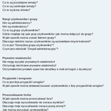
Co to są przyklejone tematy?
Co to są zamknięte tematy?
Co to są ikony tematu?
Rangi użytkownika i grupy
Kim są administratorzy?
Kim są moderatorzy?
Co to są grupy użytkowników?
Gdzie znajduje się spis grup użytkowników i jak można dołączyć do grupy?
W jaki sposób można zostać liderem grupy?
Dlaczego niektóre nazwy użytkowników są wyświetlane innymi kolorami?
Co to jest “Domyślna grupa użytkownika”?
Czym jest odnośnik “Zespół administracyjny”?
Prywatne wiadomości
Nie mogę wysyłać prywatnych wiadomości!
Otrzymuję niechciane prywatne wiadomości!
Otrzymałem/otrzymałam spam lub obraźliwy e-mail od kogoś z tej witryny!
Przyjaciele i wrogowie
Co to jest lista przyjaciół i wrogów?
W jaki sposób można dodawać/usuwać użytkowników z listy przyjaciół lub wrogów?
Przeszukiwanie forów
W jaki sposób można przeszukiwać fora?
Dlaczego moje wyszukiwanie nie zwraca wyników?
Dlaczego moje wyszukiwanie zwraca pustą stronę?!
Jak można wyszukać użytkowników?