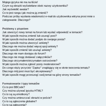
Mojego języka nie ma na liście!
Czym są obrazki wyświetlane obok nazwy użytkownika?
Jak wyświetlić awatar?
Co to jest ranga i jak można ją zmienić?
Podczas próby wysłania wiadomości e-mail do użytkownika witryna prosi mnie o
zalogowanie. Dlaczego?
Problemy z pisaniem
Jak utworzyć nowy temat na forum lub wysłać odpowiedź w temacie?
W jaki sposób można zmienić lub usunąć post?
W jaki sposób można dodać podpis do swojego posta?
W jaki sposób można utworzyć ankietę?
Dlaczego nie można dodać więcej opcji ankiety?
W jaki sposób zmienić lub usunąć ankietę?
Dlaczego nie mam dostępu do forum?
Dlaczego nie mogę dodawać załączników?
Dlaczego otrzymałem/otrzymałam ostrzeżenie?
W jaki sposób można zgłosić posty moderatorowi?
Do czego służy przycisk “Zapisz” znajdujący się w oknie tworzenia tematu?
Dlaczego mój post musi być akceptowany?
W jaki sposób mogę przesunąć swój temat na górę strony tematów?
Formatowanie i typy tematów
Co to jest BBCode?
Czy można używać języka HTML?
Co to są są emotikony?
Czy można umieszczać obrazki w poście?
Co to są ogłoszenia globalne?
Co to są ogłoszenia?