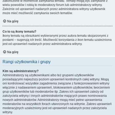
zakończone w momencie zamykania tematu. Tematy mogą być zamykane z
wielu powodów i robią to moderatorzy forum lub administratorzy witryny.
Zależnie od uprawnień nadanych przez administratora witryny użytkownik
może mieć możliwość zamykania swoich tematów.
Na górę
Co to są ikony tematu?
Ikony tematu są obrazkami wybieranymi przez autora tematu skojarzonymi z
postami – sugerują ich treść. Możliwość korzystania z ikon tematu uzależniona
jest od uprawnień nadanych przez administratora witryny.
Na górę
Rangi użytkownika i grupy
Kim są administratorzy?
Administratorzy są użytkownikami albo też grupami użytkowników
posiadającymi najwyższy poziom uprawnień kontrolnych całej witryny. Mogą
oni kontrolować wszystkie zagadnienia związane z funkcjonowaniem witryny
włącznie z nadawaniem uprawnień, blokowaniem użytkowników, tworzeniem
grup użytkowników lub moderatorów itp. Zakres ich uprawnień zależy od
założyciela witryny i innych administratorów mających prawo nominowania
nowych administratorów. Administratorzy mogą mieć pełne uprawnienia
moderatorów na wszystkich forach utworzonych na witrynie. Zakres uprawnień
moderacyjnych uzależniony jest od uprawnień nadanych przez założyciela
witryny.