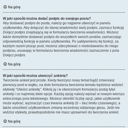
Na górę
W jaki sposób można dodać podpis do swojego posta?
Aby dodawać podpis do posta, należy go najpierw utworzyć w panelu
użytkownika. Aby dołączyć do danej wiadomości swój podpis, zaznacz funkcję
Dołącz podpis
znajdującą się w formularzu tworzenia wiadomości. Możesz
także domyślnie dodawać podpis do wszystkich swoich postów, zaznaczając
odpowiednią funkcję w panelu użytkownika. Po uaktywnieniu tej funkcji, za
każdym razem pisząc post, możesz zdecydować o niedodawaniu do niego
podpisu, usuwając w formularzu tworzenia wiadomości zaznaczenie z pola
Dołącz podpis
.
Na górę
W jaki sposób można utworzyć ankietę?
Tworzenie ankiet jest proste. Kiedy tworzysz nowy temat bądź zmieniasz
pierwszy post w wątku, na dole formularza tworzenia tematu będziesz widzieć
etykietę “Utwórz ankietę”. Kliknij ją i w otworzonym formularzu podaj tytuł
ankiety i co najmniej dwie opcje. Każdą opcję należy wpisać w nowym wierszu
widocznego pola tekstowego. Możesz określić liczbę opcji, jakie użytkownik
może wybrać, wyznaczyć czas trwania ankiety (0 – bez limitu czasowego), a
także umożliwić użytkownikom zmianę wcześniej oddanego głosu. Jeśli nie
widzisz etykiety, prawdopodobnie nie masz uprawnień do tworzenia ankiet.
Na górę