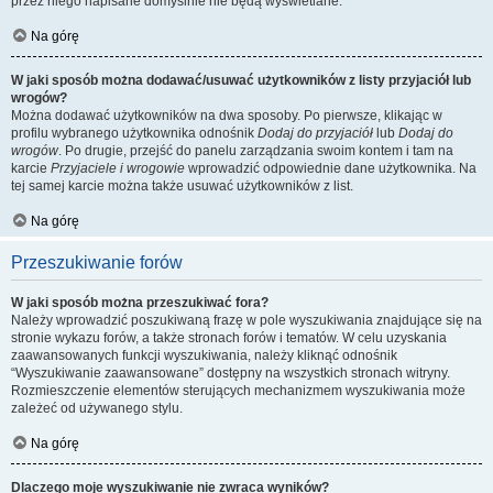
przez niego napisane domyślnie nie będą wyświetlane.
Na górę
W jaki sposób można dodawać/usuwać użytkowników z listy przyjaciół lub
wrogów?
Można dodawać użytkowników na dwa sposoby. Po pierwsze, klikając w
profilu wybranego użytkownika odnośnik
Dodaj do przyjaciół
lub
Dodaj do
wrogów
. Po drugie, przejść do panelu zarządzania swoim kontem i tam na
karcie
Przyjaciele i wrogowie
wprowadzić odpowiednie dane użytkownika. Na
tej samej karcie można także usuwać użytkowników z list.
Na górę
Przeszukiwanie forów
W jaki sposób można przeszukiwać fora?
Należy wprowadzić poszukiwaną frazę w pole wyszukiwania znajdujące się na
stronie wykazu forów, a także stronach forów i tematów. W celu uzyskania
zaawansowanych funkcji wyszukiwania, należy kliknąć odnośnik
“Wyszukiwanie zaawansowane” dostępny na wszystkich stronach witryny.
Rozmieszczenie elementów sterujących mechanizmem wyszukiwania może
zależeć od używanego stylu.
Na górę
Dlaczego moje wyszukiwanie nie zwraca wyników?