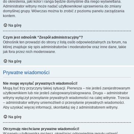
do określenia, jaki kolor i ranga będzie domyślnie dla niego wyświetlana.
Administrator witryny może nadać użytkownikowi uprawnienia do zmiany
domyślnej grupy. Wówczas można to zrobić z poziomu panelu zarządzania
kontem.
Na górę
Czym jest odnośnik “Zespół administracyjny”?
Odnośnik ten prowadzi do strony z listą osób odpowiedzialnych za forum, na
której znajduje się spis administratorów i moderatorów oraz inne dane, takie
jak fora przez nich moderowane.
Na górę
Prywatne wiadomości
Nie mogę wysyłać prywatnych wiadomości!
Mogą być trzy przyczyny takiej sytuacji. Pierwsza – nie jesteś zarejestrowanym
użytkownikiem lub nie jesteś zalogowany/zalogowana. Druga – administrator
witryny wyłączył przesyłanie prywatnych wiadomości na całej witrynie. Trzecia
– administrator witryny uniemożliwił ci przesyłanie prywatnych wiadomości.
Aby uzyskać więcej informacji, skontaktuj się z administratorem witryny.
Na górę
Otrzymuję niechciane prywatne wiadomości!
W panelu użytkownika możesz, określając odpowiednie reguły ustawić