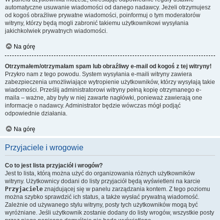
automatyczne usuwanie wiadomości od danego nadawcy. Jeżeli otrzymujesz
od kogoś obraźliwe prywatne wiadomości, poinformuj o tym moderatorów
witryny, którzy będą mogli zabronić takiemu użytkownikowi wysyłania
jakichkolwiek prywatnych wiadomości.
Na górę
Otrzymałem/otrzymałam spam lub obraźliwy e-mail od kogoś z tej witryny!
Przykro nam z tego powodu. System wysyłania e-maili witryny zawiera
zabezpieczenia umożliwiające wytropienie użytkowników, którzy wysyłają takie
wiadomości. Prześlij administratorowi witryny pełną kopię otrzymanego e-
maila – ważne, aby były w niej zawarte nagłówki, ponieważ zawierają one
informacje o nadawcy. Administrator będzie wówczas mógł podjąć
odpowiednie działania.
Na górę
Przyjaciele i wrogowie
Co to jest lista przyjaciół i wrogów?
Jest to lista, którą można użyć do organizowania różnych użytkowników
witryny. Użytkownicy dodani do listy przyjaciół będą wyświetleni na karcie
Przyjaciele
znajdującej się w panelu zarządzania kontem. Z tego poziomu
można szybko sprawdzić ich status, a także wysłać prywatną wiadomość.
Zależnie od używanego stylu witryny, posty tych użytkowników mogą być
wyróżniane. Jeśli użytkownik zostanie dodany do listy wrogów, wszystkie posty