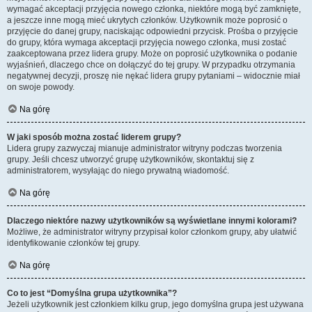
wymagać akceptacji przyjęcia nowego członka, niektóre mogą być zamknięte,
a jeszcze inne mogą mieć ukrytych członków. Użytkownik może poprosić o
przyjęcie do danej grupy, naciskając odpowiedni przycisk. Prośba o przyjęcie
do grupy, która wymaga akceptacji przyjęcia nowego członka, musi zostać
zaakceptowana przez lidera grupy. Może on poprosić użytkownika o podanie
wyjaśnień, dlaczego chce on dołączyć do tej grupy. W przypadku otrzymania
negatywnej decyzji, proszę nie nękać lidera grupy pytaniami – widocznie miał
on swoje powody.
Na górę
W jaki sposób można zostać liderem grupy?
Lidera grupy zazwyczaj mianuje administrator witryny podczas tworzenia
grupy. Jeśli chcesz utworzyć grupę użytkowników, skontaktuj się z
administratorem, wysyłając do niego prywatną wiadomość.
Na górę
Dlaczego niektóre nazwy użytkowników są wyświetlane innymi kolorami?
Możliwe, że administrator witryny przypisał kolor członkom grupy, aby ułatwić
identyfikowanie członków tej grupy.
Na górę
Co to jest “Domyślna grupa użytkownika”?
Jeżeli użytkownik jest członkiem kilku grup, jego domyślna grupa jest używana