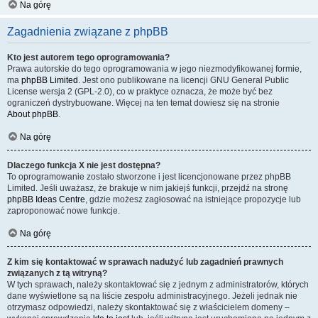
Na górę
Zagadnienia związane z phpBB
Kto jest autorem tego oprogramowania?
Prawa autorskie do tego oprogramowania w jego niezmodyfikowanej formie,
ma
phpBB Limited
. Jest ono publikowane na licencji GNU General Public
License wersja 2 (GPL-2.0), co w praktyce oznacza, że może być bez
ograniczeń dystrybuowane. Więcej na ten temat dowiesz się na stronie
About phpBB
.
Na górę
Dlaczego funkcja X nie jest dostępna?
To oprogramowanie zostało stworzone i jest licencjonowane przez phpBB
Limited. Jeśli uważasz, że brakuje w nim jakiejś funkcji, przejdź na stronę
phpBB Ideas Centre
, gdzie możesz zagłosować na istniejące propozycje lub
zaproponować nowe funkcje.
Na górę
Z kim się kontaktować w sprawach nadużyć lub zagadnień prawnych
związanych z tą witryną?
W tych sprawach, należy skontaktować się z jednym z administratorów, których
dane wyświetlone są na liście zespołu administracyjnego. Jeżeli jednak nie
otrzymasz odpowiedzi, należy skontaktować się z właścicielem domeny –