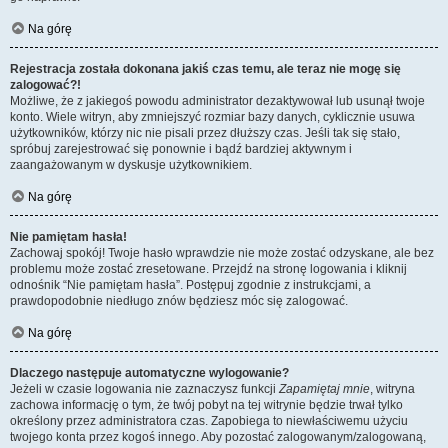
Na górę
Rejestracja została dokonana jakiś czas temu, ale teraz nie mogę się
zalogować?!
Możliwe, że z jakiegoś powodu administrator dezaktywował lub usunął twoje
konto. Wiele witryn, aby zmniejszyć rozmiar bazy danych, cyklicznie usuwa
użytkowników, którzy nic nie pisali przez dłuższy czas. Jeśli tak się stało,
spróbuj zarejestrować się ponownie i bądź bardziej aktywnym i
zaangażowanym w dyskusje użytkownikiem.
Na górę
Nie pamiętam hasła!
Zachowaj spokój! Twoje hasło wprawdzie nie może zostać odzyskane, ale bez
problemu może zostać zresetowane. Przejdź na stronę logowania i kliknij
odnośnik “Nie pamiętam hasła”. Postępuj zgodnie z instrukcjami, a
prawdopodobnie niedługo znów będziesz móc się zalogować.
Na górę
Dlaczego następuje automatyczne wylogowanie?
Jeżeli w czasie logowania nie zaznaczysz funkcji
Zapamiętaj mnie
, witryna
zachowa informację o tym, że twój pobyt na tej witrynie będzie trwał tylko
określony przez administratora czas. Zapobiega to niewłaściwemu użyciu
twojego konta przez kogoś innego. Aby pozostać zalogowanym/zalogowaną,