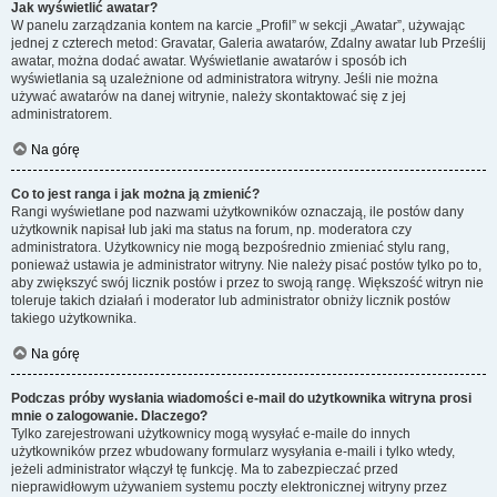
Jak wyświetlić awatar?
W panelu zarządzania kontem na karcie „Profil” w sekcji „Awatar”, używając
jednej z czterech metod: Gravatar, Galeria awatarów, Zdalny awatar lub Prześlij
awatar, można dodać awatar. Wyświetlanie awatarów i sposób ich
wyświetlania są uzależnione od administratora witryny. Jeśli nie można
używać awatarów na danej witrynie, należy skontaktować się z jej
administratorem.
Na górę
Co to jest ranga i jak można ją zmienić?
Rangi wyświetlane pod nazwami użytkowników oznaczają, ile postów dany
użytkownik napisał lub jaki ma status na forum, np. moderatora czy
administratora. Użytkownicy nie mogą bezpośrednio zmieniać stylu rang,
ponieważ ustawia je administrator witryny. Nie należy pisać postów tylko po to,
aby zwiększyć swój licznik postów i przez to swoją rangę. Większość witryn nie
toleruje takich działań i moderator lub administrator obniży licznik postów
takiego użytkownika.
Na górę
Podczas próby wysłania wiadomości e-mail do użytkownika witryna prosi
mnie o zalogowanie. Dlaczego?
Tylko zarejestrowani użytkownicy mogą wysyłać e-maile do innych
użytkowników przez wbudowany formularz wysyłania e-maili i tylko wtedy,
jeżeli administrator włączył tę funkcję. Ma to zabezpieczać przed
nieprawidłowym używaniem systemu poczty elektronicznej witryny przez