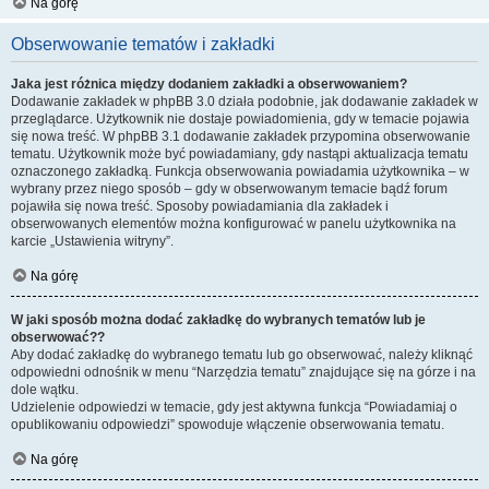
Na górę
Obserwowanie tematów i zakładki
Jaka jest różnica między dodaniem zakładki a obserwowaniem?
Dodawanie zakładek w phpBB 3.0 działa podobnie, jak dodawanie zakładek w
przeglądarce. Użytkownik nie dostaje powiadomienia, gdy w temacie pojawia
się nowa treść. W phpBB 3.1 dodawanie zakładek przypomina obserwowanie
tematu. Użytkownik może być powiadamiany, gdy nastąpi aktualizacja tematu
oznaczonego zakładką. Funkcja obserwowania powiadamia użytkownika – w
wybrany przez niego sposób – gdy w obserwowanym temacie bądź forum
pojawiła się nowa treść. Sposoby powiadamiania dla zakładek i
obserwowanych elementów można konfigurować w panelu użytkownika na
karcie „Ustawienia witryny”.
Na górę
W jaki sposób można dodać zakładkę do wybranych tematów lub je
obserwować??
Aby dodać zakładkę do wybranego tematu lub go obserwować, należy kliknąć
odpowiedni odnośnik w menu “Narzędzia tematu” znajdujące się na górze i na
dole wątku.
Udzielenie odpowiedzi w temacie, gdy jest aktywna funkcja “Powiadamiaj o
opublikowaniu odpowiedzi” spowoduje włączenie obserwowania tematu.
Na górę