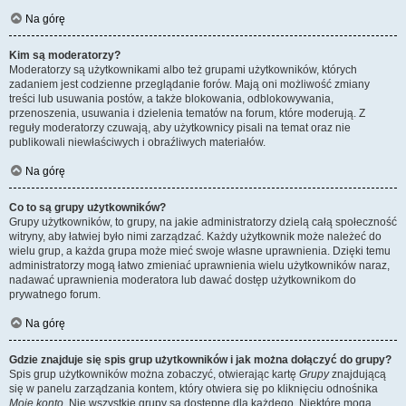
Na górę
Kim są moderatorzy?
Moderatorzy są użytkownikami albo też grupami użytkowników, których
zadaniem jest codzienne przeglądanie forów. Mają oni możliwość zmiany
treści lub usuwania postów, a także blokowania, odblokowywania,
przenoszenia, usuwania i dzielenia tematów na forum, które moderują. Z
reguły moderatorzy czuwają, aby użytkownicy pisali na temat oraz nie
publikowali niewłaściwych i obraźliwych materiałów.
Na górę
Co to są grupy użytkowników?
Grupy użytkowników, to grupy, na jakie administratorzy dzielą całą społeczność
witryny, aby łatwiej było nimi zarządzać. Każdy użytkownik może należeć do
wielu grup, a każda grupa może mieć swoje własne uprawnienia. Dzięki temu
administratorzy mogą łatwo zmieniać uprawnienia wielu użytkowników naraz,
nadawać uprawnienia moderatora lub dawać dostęp użytkownikom do
prywatnego forum.
Na górę
Gdzie znajduje się spis grup użytkowników i jak można dołączyć do grupy?
Spis grup użytkowników można zobaczyć, otwierając kartę
Grupy
znajdującą
się w panelu zarządzania kontem, który otwiera się po kliknięciu odnośnika
Moje konto
. Nie wszystkie grupy są dostępne dla każdego. Niektóre mogą