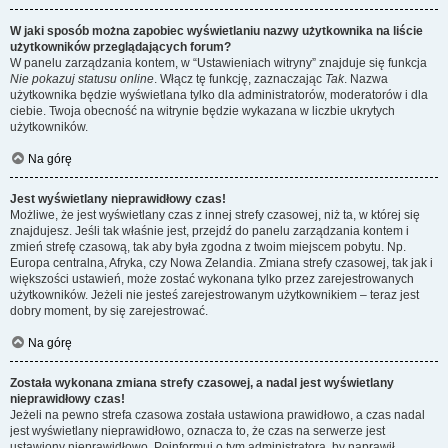
W jaki sposób można zapobiec wyświetlaniu nazwy użytkownika na liście
użytkowników przeglądających forum?
W panelu zarządzania kontem, w “Ustawieniach witryny” znajduje się funkcja
Nie pokazuj statusu online
. Włącz tę funkcję, zaznaczając
Tak
. Nazwa
użytkownika będzie wyświetlana tylko dla administratorów, moderatorów i dla
ciebie. Twoja obecność na witrynie będzie wykazana w liczbie ukrytych
użytkowników.
Na górę
Jest wyświetlany nieprawidłowy czas!
Możliwe, że jest wyświetlany czas z innej strefy czasowej, niż ta, w której się
znajdujesz. Jeśli tak właśnie jest, przejdź do panelu zarządzania kontem i
zmień strefę czasową, tak aby była zgodna z twoim miejscem pobytu. Np.
Europa centralna, Afryka, czy Nowa Zelandia. Zmiana strefy czasowej, tak jak i
większości ustawień, może zostać wykonana tylko przez zarejestrowanych
użytkowników. Jeżeli nie jesteś zarejestrowanym użytkownikiem – teraz jest
dobry moment, by się zarejestrować.
Na górę
Została wykonana zmiana strefy czasowej, a nadal jest wyświetlany
nieprawidłowy czas!
Jeżeli na pewno strefa czasowa została ustawiona prawidłowo, a czas nadal
jest wyświetlany nieprawidłowo, oznacza to, że czas na serwerze jest
ustawiony nieprawidłowo. Poinformuj o tym administratora, by naprawił