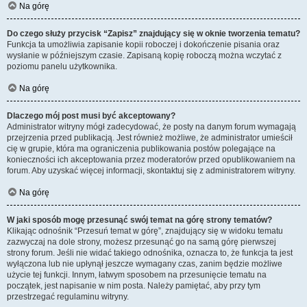
Na górę
Do czego służy przycisk “Zapisz” znajdujący się w oknie tworzenia tematu?
Funkcja ta umożliwia zapisanie kopii roboczej i dokończenie pisania oraz
wysłanie w późniejszym czasie. Zapisaną kopię roboczą można wczytać z
poziomu panelu użytkownika.
Na górę
Dlaczego mój post musi być akceptowany?
Administrator witryny mógł zadecydować, że posty na danym forum wymagają
przejrzenia przed publikacją. Jest również możliwe, że administrator umieścił
cię w grupie, która ma ograniczenia publikowania postów polegające na
konieczności ich akceptowania przez moderatorów przed opublikowaniem na
forum. Aby uzyskać więcej informacji, skontaktuj się z administratorem witryny.
Na górę
W jaki sposób mogę przesunąć swój temat na górę strony tematów?
Klikając odnośnik “Przesuń temat w górę”, znajdujący się w widoku tematu
zazwyczaj na dole strony, możesz przesunąć go na samą górę pierwszej
strony forum. Jeśli nie widać takiego odnośnika, oznacza to, że funkcja ta jest
wyłączona lub nie upłynął jeszcze wymagany czas, zanim będzie możliwe
użycie tej funkcji. Innym, łatwym sposobem na przesunięcie tematu na
początek, jest napisanie w nim posta. Należy pamiętać, aby przy tym
przestrzegać regulaminu witryny.