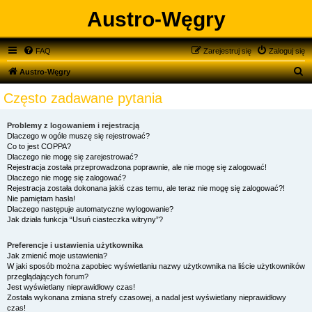
Austro-Węgry
FAQ
Zarejestruj się
Zaloguj się
S
Austro-Węgry
z
Często zadawane pytania
u
k
Problemy z logowaniem i rejestracją
Dlaczego w ogóle muszę się rejestrować?
a
Co to jest COPPA?
j
Dlaczego nie mogę się zarejestrować?
Rejestracja została przeprowadzona poprawnie, ale nie mogę się zalogować!
Dlaczego nie mogę się zalogować?
Rejestracja została dokonana jakiś czas temu, ale teraz nie mogę się zalogować?!
Nie pamiętam hasła!
Dlaczego następuje automatyczne wylogowanie?
Jak działa funkcja “Usuń ciasteczka witryny”?
Preferencje i ustawienia użytkownika
Jak zmienić moje ustawienia?
W jaki sposób można zapobiec wyświetlaniu nazwy użytkownika na liście użytkowników
przeglądających forum?
Jest wyświetlany nieprawidłowy czas!
Została wykonana zmiana strefy czasowej, a nadal jest wyświetlany nieprawidłowy
czas!