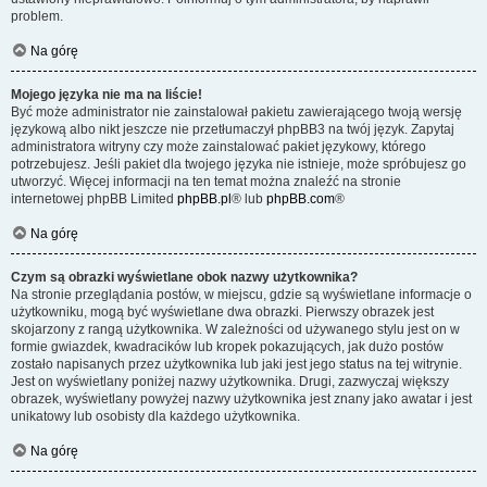
problem.
Na górę
Mojego języka nie ma na liście!
Być może administrator nie zainstalował pakietu zawierającego twoją wersję
językową albo nikt jeszcze nie przetłumaczył phpBB3 na twój język. Zapytaj
administratora witryny czy może zainstalować pakiet językowy, którego
potrzebujesz. Jeśli pakiet dla twojego języka nie istnieje, może spróbujesz go
utworzyć. Więcej informacji na ten temat można znaleźć na stronie
internetowej phpBB Limited
phpBB.pl
® lub
phpBB.com
®
Na górę
Czym są obrazki wyświetlane obok nazwy użytkownika?
Na stronie przeglądania postów, w miejscu, gdzie są wyświetlane informacje o
użytkowniku, mogą być wyświetlane dwa obrazki. Pierwszy obrazek jest
skojarzony z rangą użytkownika. W zależności od używanego stylu jest on w
formie gwiazdek, kwadracików lub kropek pokazujących, jak dużo postów
zostało napisanych przez użytkownika lub jaki jest jego status na tej witrynie.
Jest on wyświetlany poniżej nazwy użytkownika. Drugi, zazwyczaj większy
obrazek, wyświetlany powyżej nazwy użytkownika jest znany jako awatar i jest
unikatowy lub osobisty dla każdego użytkownika.
Na górę