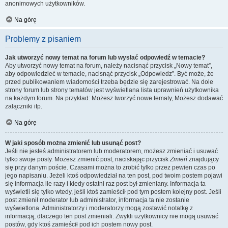
anonimowych użytkowników.
Na górę
Problemy z pisaniem
Jak utworzyć nowy temat na forum lub wysłać odpowiedź w temacie?
Aby utworzyć nowy temat na forum, należy nacisnąć przycisk „Nowy temat”,
aby odpowiedzieć w temacie, nacisnąć przycisk „Odpowiedz”. Być może, że
przed publikowaniem wiadomości trzeba będzie się zarejestrować. Na dole
strony forum lub strony tematów jest wyświetlana lista uprawnień użytkownika
na każdym forum. Na przykład: Możesz tworzyć nowe tematy, Możesz dodawać
załączniki itp.
Na górę
W jaki sposób można zmienić lub usunąć post?
Jeśli nie jesteś administratorem lub moderatorem, możesz zmieniać i usuwać
tylko swoje posty. Możesz zmienić post, naciskając przycisk
Zmień
znajdujący
się przy danym poście. Czasami można to zrobić tylko przez pewien czas po
jego napisaniu. Jeżeli ktoś odpowiedział na ten post, pod twoim postem pojawi
się informacja ile razy i kiedy ostatni raz post był zmieniany. Informacja ta
wyświetli się tylko wtedy, jeśli ktoś zamieścił pod tym postem kolejny post. Jeśli
post zmienił moderator lub administrator, informacja ta nie zostanie
wyświetlona. Administratorzy i moderatorzy mogą zostawić notatkę z
informacją, dlaczego ten post zmieniali. Zwykli użytkownicy nie mogą usuwać
postów, gdy ktoś zamieścił pod ich postem nowy post.