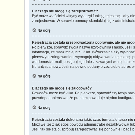
Dlaczego nie mogę się zarejestrować?
Być może właściciel witryny wyłączył funkcję rejestracji, aby n
zarejestrować. W sprawie pomocy, skontaktuj się z administrato
Na górę
Rejestracja została przeprowadzona poprawnie, ale nie mog
Po pierwsze, sprawdź swoją nazwę użytkownika i hasło. Jeśli 
informacja, że masz mniej niż 13 lat. Wówczas należy wykonać i
pierwszym zalogowaniem wymagają aktywowania rejestracji przez
wiadomość e-mail, postępuj zgodnie z zawartymi w niej instru
filtr antyspamowy. Jeśli na pewno podany przez ciebie adres e-
Na górę
Dlaczego nie mogę się zalogować?
Powodów może być kilka. Po pierwsze, sprawdź czy twoja nazwa u
prawdopodobieństwo, że problem powoduje błędna konfiguracja w
Na górę
Rejestracja została dokonana jakiś czas temu, ale teraz ni
Możliwe, że z jakiegoś powodu administrator dezaktywował lub u
Jeśli tak się stało, spróbuj zarejestrować się ponownie i bą