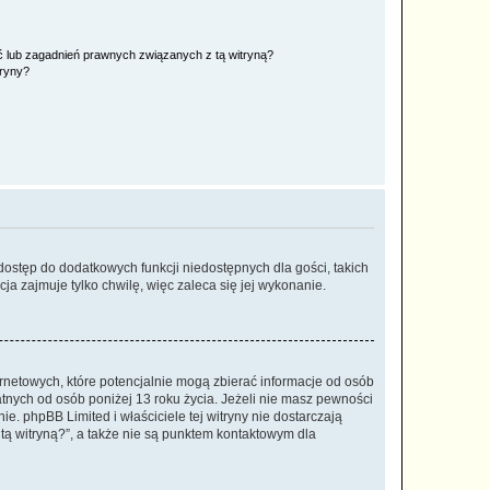
 lub zagadnień prawnych związanych z tą witryną?
tryny?
 dostęp do dodatkowych funkcji niedostępnych dla gości, takich
a zajmuje tylko chwilę, więc zaleca się jej wykonanie.
ernetowych, które potencjalnie mogą zbierać informacje od osób
tnych od osób poniżej 13 roku życia. Jeżeli nie masz pewności
e. phpBB Limited i właściciele tej witryny nie dostarczają
ą witryną?”, a także nie są punktem kontaktowym dla