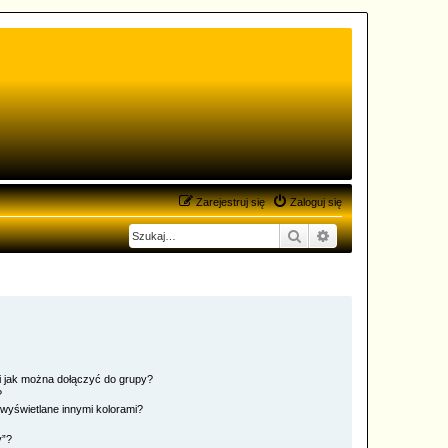
Zarejestruj się
Zaloguj się
Szukaj
Wyszukiwanie zaa
 i jak można dołączyć do grupy?
?
wyświetlane innymi kolorami?
y”?