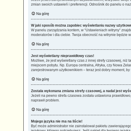
zmian swoich ustawień i preferencji. Odnośnik do panelu o nazw
Na górę
W jaki sposób można zapobiec wyświetlaniu nazwy użytkown
W panelu zarządzania kontem, w “Ustawieniach witryny” znajdu
moderatorów i dla ciebie. Twoja obecność na witrynie będzie 
Na górę
Jest wyświetlany nieprawidłowy czas!
Możliwe, że jest wyświetlany czas z innej strefy czasowej, niż 
miejscem pobytu. Np. Europa centralna, Afryka, czy Nowa Zelan
zarejestrowanym użytkownikiem – teraz jest dobry moment, by 
Na górę
Została wykonana zmiana strefy czasowej, a nadal jest wyś
Jeżeli na pewno strefa czasowa została ustawiona prawidłowo, 
naprawił problem.
Na górę
Mojego języka nie ma na liście!
Być może administrator nie zainstalował pakietu zawierającego
językowy, którego potrzebujesz. Jeśli pakiet dla twojego język