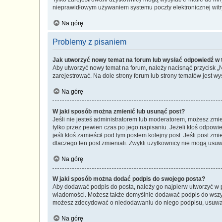
nieprawidłowym używaniem systemu poczty elektronicznej wit
Na górę
Problemy z pisaniem
Jak utworzyć nowy temat na forum lub wysłać odpowiedź w
Aby utworzyć nowy temat na forum, należy nacisnąć przycisk 
zarejestrować. Na dole strony forum lub strony tematów jest 
Na górę
W jaki sposób można zmienić lub usunąć post?
Jeśli nie jesteś administratorem lub moderatorem, możesz zmie
tylko przez pewien czas po jego napisaniu. Jeżeli ktoś odpowiedz
jeśli ktoś zamieścił pod tym postem kolejny post. Jeśli post zm
dlaczego ten post zmieniali. Zwykli użytkownicy nie mogą usuw
Na górę
W jaki sposób można dodać podpis do swojego posta?
Aby dodawać podpis do posta, należy go najpierw utworzyć w 
wiadomości. Możesz także domyślnie dodawać podpis do wszyst
możesz zdecydować o niedodawaniu do niego podpisu, usuwaj
Na górę