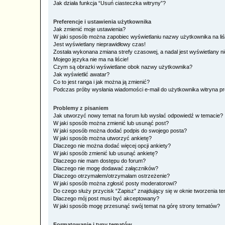
Jak działa funkcja “Usuń ciasteczka witryny”?
Preferencje i ustawienia użytkownika
Jak zmienić moje ustawienia?
W jaki sposób można zapobiec wyświetlaniu nazwy użytkownika na li
Jest wyświetlany nieprawidłowy czas!
Została wykonana zmiana strefy czasowej, a nadal jest wyświetlany n
Mojego języka nie ma na liście!
Czym są obrazki wyświetlane obok nazwy użytkownika?
Jak wyświetlić awatar?
Co to jest ranga i jak można ją zmienić?
Podczas próby wysłania wiadomości e-mail do użytkownika witryna pr
Problemy z pisaniem
Jak utworzyć nowy temat na forum lub wysłać odpowiedź w temacie?
W jaki sposób można zmienić lub usunąć post?
W jaki sposób można dodać podpis do swojego posta?
W jaki sposób można utworzyć ankietę?
Dlaczego nie można dodać więcej opcji ankiety?
W jaki sposób zmienić lub usunąć ankietę?
Dlaczego nie mam dostępu do forum?
Dlaczego nie mogę dodawać załączników?
Dlaczego otrzymałem/otrzymałam ostrzeżenie?
W jaki sposób można zgłosić posty moderatorowi?
Do czego służy przycisk “Zapisz” znajdujący się w oknie tworzenia t
Dlaczego mój post musi być akceptowany?
W jaki sposób mogę przesunąć swój temat na górę strony tematów?
Formatowanie i typy tematów