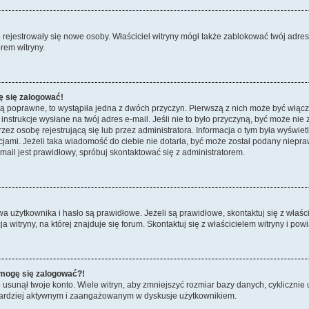
ie rejestrowały się nowe osoby. Właściciel witryny mógł także zablokować twój adre
rem witryny.
ę się zalogować!
są poprawne, to wystąpiła jedna z dwóch przyczyn. Pierwszą z nich może być włącz
nstrukcje wysłane na twój adres e-mail. Jeśli nie to było przyczyną, być może nie 
 osobę rejestrującą się lub przez administratora. Informacja o tym była wyświetlo
kcjami. Jeżeli taka wiadomość do ciebie nie dotarła, być może został podany niep
mail jest prawidłowy, spróbuj skontaktować się z administratorem.
żytkownika i hasło są prawidłowe. Jeżeli są prawidłowe, skontaktuj się z właścici
itryny, na której znajduje się forum. Skontaktuj się z właścicielem witryny i po
e mogę się zalogować?!
sunął twoje konto. Wiele witryn, aby zmniejszyć rozmiar bazy danych, cyklicznie u
dź bardziej aktywnym i zaangażowanym w dyskusje użytkownikiem.