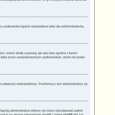
a użytkownika będzie wyświetlana tylko dla administratorów,
ontem i zmień strefę czasową, tak aby była zgodna z twoim
tylko przez zarejestrowanych użytkowników. Jeżeli nie jesteś
t ustawiony nieprawidłowo. Poinformuj o tym administratora, by
Zapytaj administratora witryny czy może zainstalować pakiet
znaleźć na stronie internetowej phpBB Limited
phpBB.pl
® lub