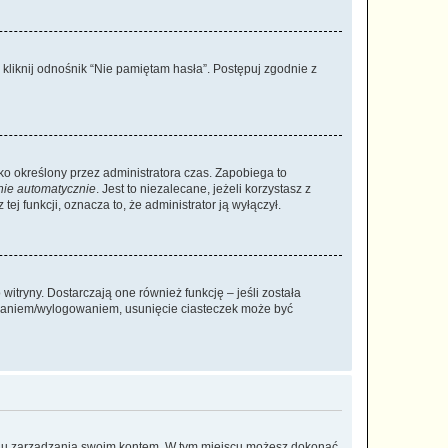
liknij odnośnik “Nie pamiętam hasła”. Postępuj zgodnie z
ylko określony przez administratora czas. Zapobiega to
nie automatycznie
. Jest to niezalecane, jeżeli korzystasz z
ej funkcji, oznacza to, że administrator ją wyłączył.
itryny. Dostarczają one również funkcję – jeśli została
gowaniem/wylogowaniem, usunięcie ciasteczek może być
anelu zarządzania swoim kontem. W tym miejscu możesz dokonać