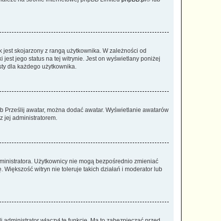
 jest skojarzony z rangą użytkownika. W zależności od
est jego status na tej witrynie. Jest on wyświetlany poniżej
sty dla każdego użytkownika.
lub Prześlij awatar, można dodać awatar. Wyświetlanie awatarów
z jej administratorem.
dministratora. Użytkownicy nie mogą bezpośrednio zmieniać
. Większość witryn nie toleruje takich działań i moderator lub
 administrator włączył tę funkcję. Ma to zabezpieczać przed