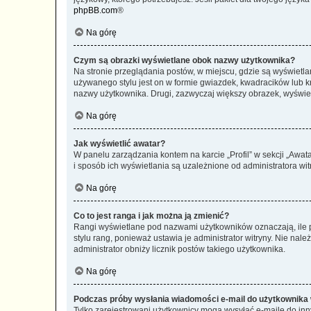
phpBB.com
®
Na górę
Czym są obrazki wyświetlane obok nazwy użytkownika?
Na stronie przeglądania postów, w miejscu, gdzie są wyświetl
używanego stylu jest on w formie gwiazdek, kwadracików lub kro
nazwy użytkownika. Drugi, zazwyczaj większy obrazek, wyświet
Na górę
Jak wyświetlić awatar?
W panelu zarządzania kontem na karcie „Profil” w sekcji „Awat
i sposób ich wyświetlania są uzależnione od administratora wit
Na górę
Co to jest ranga i jak można ją zmienić?
Rangi wyświetlane pod nazwami użytkowników oznaczają, ile po
stylu rang, ponieważ ustawia je administrator witryny. Nie należ
administrator obniży licznik postów takiego użytkownika.
Na górę
Podczas próby wysłania wiadomości e-mail do użytkownika 
Tylko zarejestrowani użytkownicy mogą wysyłać e-maile do inny