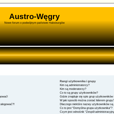
Austro-Węgry
Nowe forum o podwójnym państwie Habsburgów
Rangi użytkownika i grupy
Kim są administratorzy?
Kim są moderatorzy?
Co to są grupy użytkowników?
ogować!
Gdzie znajduje się spis grup użytkowników
W jaki sposób można zostać liderem grupy
 zalogować?!
Dlaczego niektóre nazwy użytkowników są 
Co to jest “Domyślna grupa użytkownika”?
Czym jest odnośnik “Zespół administracyjn