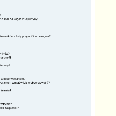
!
e-mail od kogoś z tej witryny!
owników z listy przyjaciół lub wrogów?
yników?
stronę?!
 tematy?
ki a obserwowaniem?
ybranych tematów lub je obserwować??
, tematu?
 witrynie?
je załączniki?