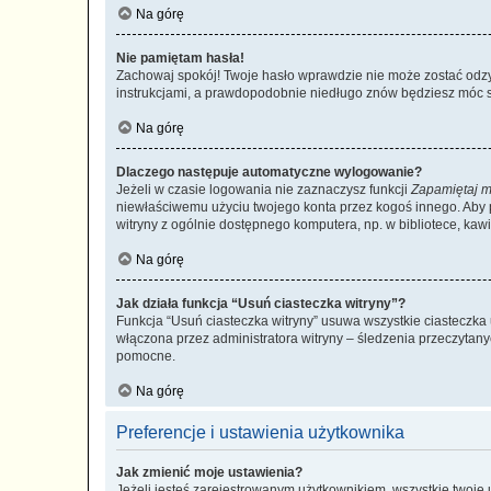
Na górę
Nie pamiętam hasła!
Zachowaj spokój! Twoje hasło wprawdzie nie może zostać odzys
instrukcjami, a prawdopodobnie niedługo znów będziesz móc 
Na górę
Dlaczego następuje automatyczne wylogowanie?
Jeżeli w czasie logowania nie zaznaczysz funkcji
Zapamiętaj m
niewłaściwemu użyciu twojego konta przez kogoś innego. Ab
witryny z ogólnie dostępnego komputera, np. w bibliotece, kawiar
Na górę
Jak działa funkcja “Usuń ciasteczka witryny”?
Funkcja “Usuń ciasteczka witryny” usuwa wszystkie ciasteczka 
włączona przez administratora witryny – śledzenia przeczytan
pomocne.
Na górę
Preferencje i ustawienia użytkownika
Jak zmienić moje ustawienia?
Jeżeli jesteś zarejestrowanym użytkownikiem, wszystkie twoje