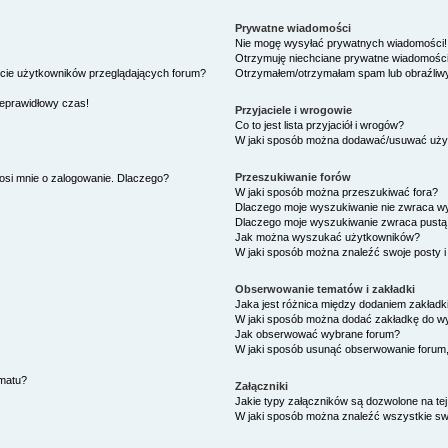
Prywatne wiadomości
Nie mogę wysyłać prywatnych wiadomości!
Otrzymuję niechciane prywatne wiadomości
ście użytkowników przeglądających forum?
Otrzymałem/otrzymałam spam lub obraźliwy 
ieprawidłowy czas!
Przyjaciele i wrogowie
Co to jest lista przyjaciół i wrogów?
W jaki sposób można dodawać/usuwać użytk
Przeszukiwanie forów
osi mnie o zalogowanie. Dlaczego?
W jaki sposób można przeszukiwać fora?
Dlaczego moje wyszukiwanie nie zwraca w
Dlaczego moje wyszukiwanie zwraca pustą 
Jak można wyszukać użytkowników?
W jaki sposób można znaleźć swoje posty i
Obserwowanie tematów i zakładki
Jaka jest różnica między dodaniem zakład
W jaki sposób można dodać zakładkę do w
Jak obserwować wybrane forum?
W jaki sposób usunąć obserwowanie forum
ematu?
Załączniki
Jakie typy załączników są dozwolone na tej
W jaki sposób można znaleźć wszystkie swo