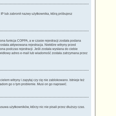
s IP lub zabronił nazwy użytkownika, którą próbujesz
ona funkcja COPPA, a w czasie rejestracji została podana
została aktywowana rejestracja. Niektóre witryny przed
na podczas rejestracji. Jeśli została wysłana do ciebie
rawidłowy adres e-mail lub wiadomość została zatrzymana przez
elem witryny i zapytaj czy cię nie zablokowano. Istnieje też
wiadom go o tym problemie. Musi on go naprawić.
suwa użytkowników, którzy nic nie pisali przez dłuższy czas.