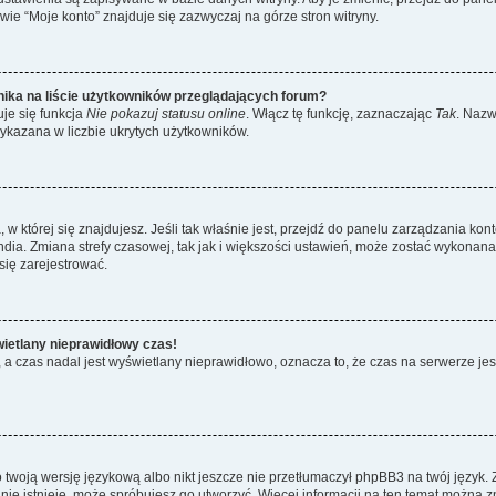
ie “Moje konto” znajduje się zazwyczaj na górze stron witryny.
ika na liście użytkowników przeglądających forum?
je się funkcja
Nie pokazuj statusu online
. Włącz tę funkcję, zaznaczając
Tak
. Nazw
wykazana w liczbie ukrytych użytkowników.
ta, w której się znajdujesz. Jeśli tak właśnie jest, przejdź do panelu zarządzania k
dia. Zmiana strefy czasowej, tak jak i większości ustawień, może zostać wykonana 
się zarejestrować.
wietlany nieprawidłowy czas!
a czas nadal jest wyświetlany nieprawidłowo, oznacza to, że czas na serwerze jes
 twoją wersję językową albo nikt jeszcze nie przetłumaczył phpBB3 na twój język. 
a nie istnieje, może spróbujesz go utworzyć. Więcej informacji na ten temat można 