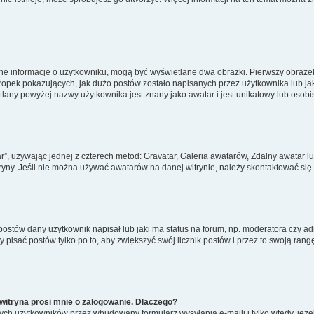
ane informacje o użytkowniku, mogą być wyświetlane dwa obrazki. Pierwszy obrazek
pek pokazujących, jak dużo postów zostało napisanych przez użytkownika lub jaki j
lany powyżej nazwy użytkownika jest znany jako awatar i jest unikatowy lub osobi
ar”, używając jednej z czterech metod: Gravatar, Galeria awatarów, Zdalny awatar 
ryny. Jeśli nie można używać awatarów na danej witrynie, należy skontaktować się 
stów dany użytkownik napisał lub jaki ma status na forum, np. moderatora czy a
y pisać postów tylko po to, aby zwiększyć swój licznik postów i przez to swoją rangę
witryna prosi mnie o zalogowanie. Dlaczego?
ch użytkowników przez wbudowany formularz wysyłania e-maili i tylko wtedy, jeżeli