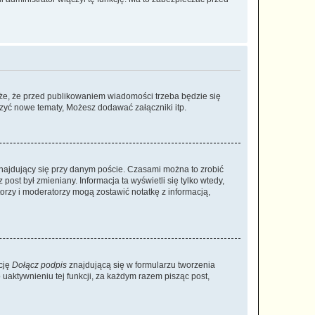
że, że przed publikowaniem wiadomości trzeba będzie się
rzyć nowe tematy, Możesz dodawać załączniki itp.
najdujący się przy danym poście. Czasami można to zrobić
 post był zmieniany. Informacja ta wyświetli się tylko wtedy,
atorzy i moderatorzy mogą zostawić notatkę z informacją,
cję
Dołącz podpis
znajdującą się w formularzu tworzenia
aktywnieniu tej funkcji, za każdym razem pisząc post,