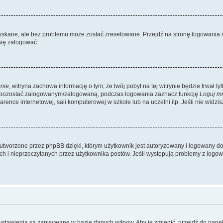
kane, ale bez problemu może zostać zresetowane. Przejdź na stronę logowania i k
się zalogować.
nie
, witryna zachowa informację o tym, że twój pobyt na tej witrynie będzie trwał t
y pozostać zalogowanym/zalogowaną, podczas logowania zaznacz funkcję
Loguj m
ence internetowej, sali komputerowej w szkole lub na uczelni itp. Jeśli nie widzisz t
utworzone przez phpBB dzięki, którym użytkownik jest autoryzowany i logowany do w
ych i nieprzeczytanych przez użytkownika postów. Jeśli występują problemy z lo
 ustawienia są zapisywane w bazie danych witryny. Aby je zmienić, przejdź do p