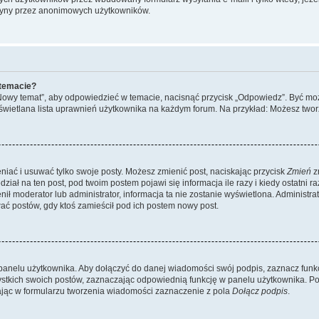
ryny przez anonimowych użytkowników.
 temacie?
„Nowy temat”, aby odpowiedzieć w temacie, nacisnąć przycisk „Odpowiedz”. Być mo
wyświetlana lista uprawnień użytkownika na każdym forum. Na przykład: Możesz two
niać i usuwać tylko swoje posty. Możesz zmienić post, naciskając przycisk
Zmień
z
iał na ten post, pod twoim postem pojawi się informacja ile razy i kiedy ostatni raz
ienił moderator lub administrator, informacja ta nie zostanie wyświetlona. Administr
ać postów, gdy ktoś zamieścił pod ich postem nowy post.
panelu użytkownika. Aby dołączyć do danej wiadomości swój podpis, zaznacz funk
kich swoich postów, zaznaczając odpowiednią funkcję w panelu użytkownika. Po u
ąc w formularzu tworzenia wiadomości zaznaczenie z pola
Dołącz podpis
.