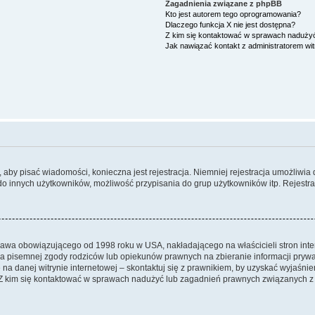
Zagadnienia związane z phpBB
Kto jest autorem tego oprogramowania?
Dlaczego funkcja X nie jest dostępna?
Z kim się kontaktować w sprawach nadużyć
Jak nawiązać kontakt z administratorem wi
y, aby pisać wiadomości, konieczna jest rejestracja. Niemniej rejestracja umożliwia
do innych użytkowników, możliwość przypisania do grup użytkowników itp. Rejestracj
prawa obowiązującego od 1998 roku w USA, nakładającego na właścicieli stron int
ia pisemnej zgody rodziców lub opiekunów prawnych na zbieranie informacji prywa
na danej witrynie internetowej – skontaktuj się z prawnikiem, by uzyskać wyjaśnieni
 kim się kontaktować w sprawach nadużyć lub zagadnień prawnych związanych z t