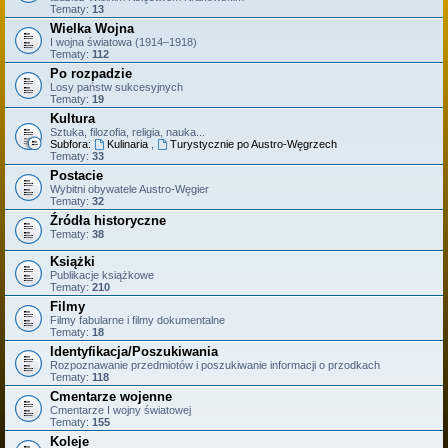
Tematy:
13
Wielka Wojna
I wojna światowa (1914–1918)
Tematy:
112
Po rozpadzie
Losy państw sukcesyjnych
Tematy:
19
Kultura
Sztuka, filozofia, religia, nauka...
Subfora:
Kulinaria
,
Turystycznie po Austro-Węgrzech
Tematy:
33
Postacie
Wybitni obywatele Austro-Węgier
Tematy:
32
Źródła historyczne
Tematy:
38
Książki
Publikacje książkowe
Tematy:
210
Filmy
Filmy fabularne i filmy dokumentalne
Tematy:
18
Identyfikacja/Poszukiwania
Rozpoznawanie przedmiotów i poszukiwanie informacji o przodkach
Tematy:
118
Cmentarze wojenne
Cmentarze I wojny światowej
Tematy:
155
Koleje