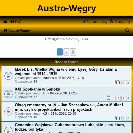
Austro-Węgry
FAQ
Zarejestruj się
Zaloguj się
S
Austro-Węgry
z
Dzisiaj jest 06 sie 2026, 14:44
u
1
2
Następna
k
a
Recent Topics
j
Marek Lis, Wielka Wojna w cieniu Łysej Góry. Działania
wojenne lat 1914 - 1915
Ostatni post autor:
Incubus
«
05 sie 2026, 17:20
Odpowiedzi:
14
1
2
XXI Spotkanie w Sanoku
Ostatni post autor:
Art
«
04 sie 2026, 17:25
Odpowiedzi:
37
1
2
3
4
Okręg cmentarny nr IV – Jan Szczepkowski, Anton Müller i
inni, czyli o projektantach i ich projektach
Ostatni post autor:
KG
«
31 lip 2026, 20:50
Odpowiedzi:
10
1
2
Generalne Wojskowe Gubernatorstwo Lubelskie – struktura,
ludzie, polityka