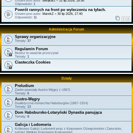
Ostatni post autor:
dwójkarz
«
31 lip 2026, 18:50
Odpowiedzi:
1
Powrót rannych na front po wyleczeniu na tyłach.
Ostatni post autor:
MarekZ
«
30 lip 2026, 17:40
Odpowiedzi:
11
1
2
Administracja Forum
Sprawy organizacyjne
Tematy:
37
Regulamin Forum
Musisz to uważnie przeczytać
Tematy:
1
Ciasteczka Cookies
Działy
Preludium
Zanim powstały Austro-Węgry (–1867)
Tematy:
6
Austro-Węgry
Dualistyczna monarchia Habsburgów (1867–1914)
Tematy:
13
Dom Habsbursko-Lotaryński Dynastia panująca
Tematy:
8
Galicja i Lodomeria
Królestwo Galicji i Lodomerii wraz z Księstwem Oświęcimskim i Zatorskim,
tudzież Wielkim Księstwem Krakowskim