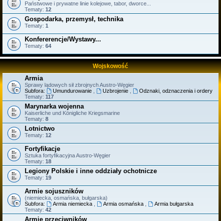
Państwowe i prywatne linie kolejowe, tabor, dworce...
Tematy:
12
Gospodarka, przemysł, technika
Tematy:
1
Konfererencje/Wystawy...
Tematy:
64
Wojskowość
Armia
Sprawy lądowych sił zbrojnych Austro-Węgier
Subfora:
Umundurowanie
,
Uzbrojenie
,
Odznaki, odznaczenia i ordery
Tematy:
117
Marynarka wojenna
Kaiserliche und Königliche Kriegsmarine
Tematy:
8
Lotnictwo
Tematy:
12
Fortyfikacje
Sztuka fortyfikacyjna Austro-Węgier
Tematy:
18
Legiony Polskie i inne oddziały ochotnicze
Tematy:
19
Armie sojuszników
(niemiecka, osmańska, bułgarska)
Subfora:
Armia niemiecka
,
Armia osmańska
,
Armia bułgarska
Tematy:
42
Armie przeciwników