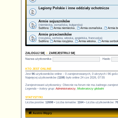
Legiony Polskie i inne oddziały ochotnicze
Armie sojuszników
(niemiecka, osmańska, bułgarska)
Subfora:
Armia niemiecka
,
Armia osmańska
,
Armia b
Armie przeciwników
(rosyjska, serbska, włoska, angielska, francuska)
Subfora:
Armia rosyjska
,
Armia włoska
,
Armia serbs
ZALOGUJ SIĘ
•
ZAREJESTRUJ SIĘ
Nazwa użytkownika:
Hasło:
KTO JEST ONLINE
Jest
96
użytkowników online :: 0 zarejestrowanych, 0 ukrytych i 96 gośc
Najwięcej użytkowników (
1108
) było online 24 cze 2026, 07:55
Zarejestrowani użytkownicy: Obecnie na forum nie ma żadnego zareje
Legenda – kolory grup:
Administratorzy
,
Moderatorzy globalni
STATYSTYKI
Liczba postów:
12698
• Liczba tematów:
1164
• Liczba użytkowników:
7
Austro-Węgry