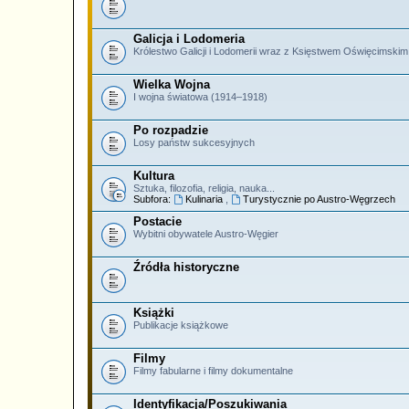
Galicja i Lodomeria
Królestwo Galicji i Lodomerii wraz z Księstwem Oświęcimski
Wielka Wojna
I wojna światowa (1914–1918)
Po rozpadzie
Losy państw sukcesyjnych
Kultura
Sztuka, filozofia, religia, nauka...
Subfora:
Kulinaria
,
Turystycznie po Austro-Węgrzech
Postacie
Wybitni obywatele Austro-Węgier
Źródła historyczne
Książki
Publikacje książkowe
Filmy
Filmy fabularne i filmy dokumentalne
Identyfikacja/Poszukiwania