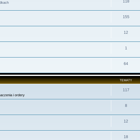
118
odkach
155
12
1
64
TEMATY
117
aczenia i ordery
8
12
18