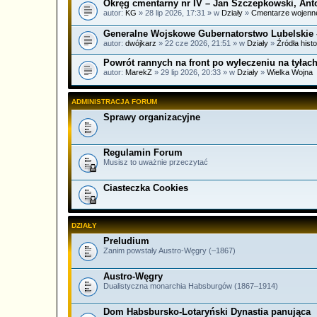
Okręg cmentarny nr IV – Jan Szczepkowski, Anton 
autor:
KG
» 28 lip 2026, 17:31 » w
Działy
»
Cmentarze wojenn
Generalne Wojskowe Gubernatorstwo Lubelskie – 
autor:
dwójkarz
» 22 cze 2026, 21:51 » w
Działy
»
Źródła hist
Powrót rannych na front po wyleczeniu na tyłach
autor:
MarekZ
» 29 lip 2026, 20:33 » w
Działy
»
Wielka Wojna
ADMINISTRACJA FORUM
Sprawy organizacyjne
Regulamin Forum
Musisz to uważnie przeczytać
Ciasteczka Cookies
DZIAŁY
Preludium
Zanim powstały Austro-Węgry (–1867)
Austro-Węgry
Dualistyczna monarchia Habsburgów (1867–1914)
Dom Habsbursko-Lotaryński Dynastia panująca