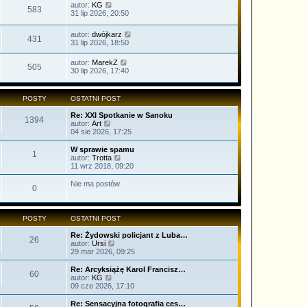
autor:
KG
583
31 lip 2026, 20:50
autor:
dwójkarz
431
31 lip 2026, 18:50
autor:
MarekZ
505
30 lip 2026, 17:40
POSTY
OSTATNI POST
Re: XXI Spotkanie w Sanoku
1394
W
autor:
Art
y
04 sie 2026, 17:25
ś
w
W sprawie spamu
1
i
W
autor:
Trotta
e
y
11 wrz 2018, 09:20
t
ś
l
w
Nie ma postów
0
n
i
a
e
j
t
n
l
POSTY
OSTATNI POST
o
n
w
a
Re: Żydowski policjant z Luba…
s
26
j
W
autor:
Ursi
z
n
y
29 mar 2026, 09:25
y
o
ś
p
w
w
Re: Arcyksiążę Karol Francisz…
o
s
60
i
W
autor:
KG
s
z
e
y
09 cze 2026, 17:10
t
y
t
ś
p
l
w
Re: Sensacyjna fotografia ces…
o