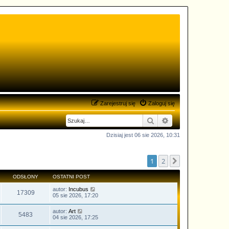
Zarejestruj się
Zaloguj się
Szukaj
Wyszukiwanie zaa
Dzisiaj jest 06 sie 2026, 10:31
1
2
Następna
ODSŁONY
OSTATNI POST
autor:
Incubus
17309
05 sie 2026, 17:20
autor:
Art
5483
04 sie 2026, 17:25