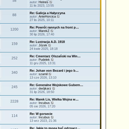
58
n
i
W
autor:
Heines
s
a
e
y
11 lis 2023, 13:55
t
j
t
ś
n
l
w
Re: Galicja a Hałyczyna
o
88
n
i
W
autor:
AnteHorcica
w
a
e
y
27 lis 2025, 10:11
s
j
t
ś
z
n
l
w
Re: Powrót rannych na front p…
y
o
1200
n
i
W
autor:
MarekZ
p
w
a
e
y
30 lip 2026, 17:40
o
s
j
t
ś
s
z
n
l
w
Re: Lustracja A.D. 1918
t
y
o
159
n
i
W
autor:
Józek
p
w
a
e
y
24 kwie 2025, 18:18
o
s
j
t
ś
s
z
n
l
w
Re: Cmentarz Olszański na Win…
t
y
o
252
n
i
W
autor:
Pudelek
p
w
a
e
y
11 gru 2025, 13:31
o
s
j
t
ś
s
z
n
l
w
Re: Johan von Bezard i jego b…
t
y
o
340
n
i
W
autor:
szamil
p
w
a
e
y
13 cze 2026, 13:10
o
s
j
t
ś
s
z
n
l
w
Re: Generalne Wojskowe Gubern…
t
y
o
245
n
i
W
autor:
dwójkarz
p
w
a
e
y
31 lip 2026, 18:50
o
s
j
t
ś
s
z
n
l
w
Re: Marek Lis, Wielka Wojna w…
t
y
o
2228
n
i
W
autor:
Incubus
p
w
a
e
y
05 sie 2026, 17:20
o
s
j
t
ś
s
z
n
l
w
Re: W gorsecie
t
y
o
114
n
i
W
autor:
Incubus
p
w
a
e
y
13 wrz 2023, 21:36
o
s
j
t
ś
s
z
n
l
w
Re: Jakie to mogą być odznacz…
t
y