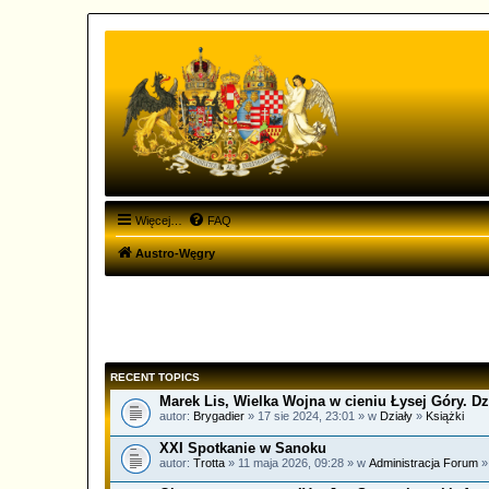
Więcej…
FAQ
Austro-Węgry
RECENT TOPICS
Marek Lis, Wielka Wojna w cieniu Łysej Góry. Dzi
autor:
Brygadier
» 17 sie 2024, 23:01 » w
Działy
»
Książki
XXI Spotkanie w Sanoku
autor:
Trotta
» 11 maja 2026, 09:28 » w
Administracja Forum