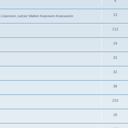
8
13
m i Zatorskim, tudzież Wielkim Księstwem Krakowskim
112
19
33
32
38
210
18