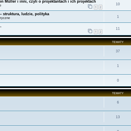
Müller i inni, czyli o projektantach i ich projektach
10
e
1
2
struktura, ludzie, polityka
1
oryczne
.
11
1
2
TEMATY
37
1
0
TEMATY
6
13