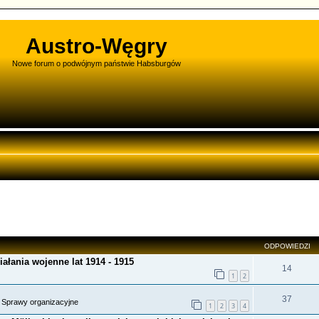
Austro-Węgry
Nowe forum o podwójnym państwie Habsburgów
ODPOWIEDZI
ałania wojenne lat 1914 - 1915
14
1
2
37
»
Sprawy organizacyjne
1
2
3
4