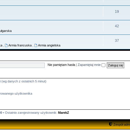
19
42
ułgarska
37
ka
,
Armia francuska
,
Armia angielska
Nie pamiętam hasła
|
Zapamiętaj mnie
i (wg danych z ostatnich 5 minut)
strowanego użytkownika
00
• Ostatnio zarejestrowany użytkownik:
MarekZ
Zespół admi