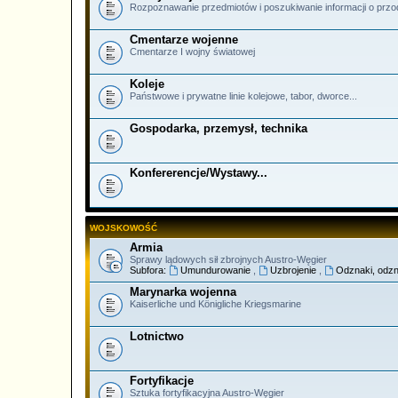
Rozpoznawanie przedmiotów i poszukiwanie informacji o prz
Cmentarze wojenne
Cmentarze I wojny światowej
Koleje
Państwowe i prywatne linie kolejowe, tabor, dworce...
Gospodarka, przemysł, technika
Konfererencje/Wystawy...
WOJSKOWOŚĆ
Armia
Sprawy lądowych sił zbrojnych Austro-Węgier
Subfora:
Umundurowanie
,
Uzbrojenie
,
Odznaki, odzn
Marynarka wojenna
Kaiserliche und Königliche Kriegsmarine
Lotnictwo
Fortyfikacje
Sztuka fortyfikacyjna Austro-Węgier