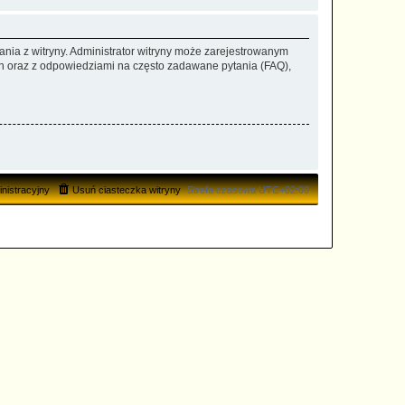
ania z witryny. Administrator witryny może zarejestrowanym
 oraz z odpowiedziami na często zadawane pytania (FAQ),
nistracyjny
Usuń ciasteczka witryny
Strefa czasowa
UTC+02:00