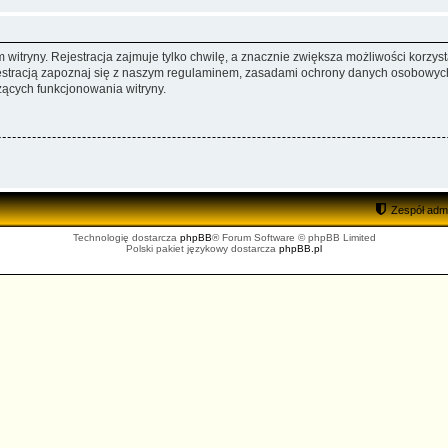
itryny. Rejestracja zajmuje tylko chwilę, a znacznie zwiększa możliwości korzyst
stracją zapoznaj się z naszym regulaminem, zasadami ochrony danych osobowych
ących funkcjonowania witryny.
Zespół admi
Technologię dostarcza
phpBB
® Forum Software © phpBB Limited
Polski pakiet językowy dostarcza
phpBB.pl