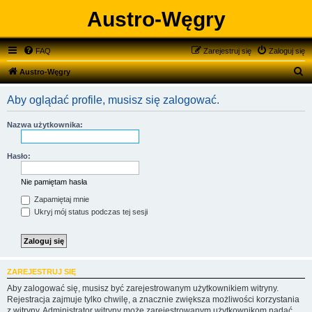
Austro-Węgry
FAQ
Zarejestruj się
Zaloguj się
S
Austro-Węgry
z
Aby oglądać profile, musisz się zalogować.
u
k
Nazwa użytkownika:
a
j
Hasło:
Nie pamiętam hasła
Zapamiętaj mnie
Ukryj mój status podczas tej sesji
ZAREJESTRUJ SIĘ
Aby zalogować się, musisz być zarejestrowanym użytkownikiem witryny.
Rejestracja zajmuje tylko chwilę, a znacznie zwiększa możliwości korzystania
z witryny. Administrator witryny może zarejestrowanym użytkownikom nadać