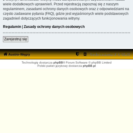
wiele dodatkowych uprawnień. Przed rejestracją zapoznaj się z naszym
regulaminem, zasadami ochrony danych osobowych oraz z odpowiedziami na
często zadawane pytania (FAQ), gdzie jest wyjaśnionych wiele podstawowych
zagadnień dotyczących funkcjonowania witryny.
Regulamin
|
Zasady ochrony danych osobowych
Zarejestruj się
Austro-Węgry
Strefa czasowa
UTC+02:00
Technologię dostarcza
phpBB
® Forum Software © phpBB Limited
Polski pakiet językowy dostarcza
phpBB.pl