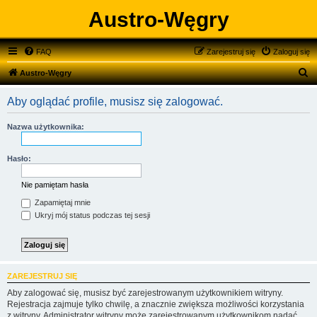
Austro-Węgry
FAQ
Zarejestruj się
Zaloguj się
S
Austro-Węgry
z
Aby oglądać profile, musisz się zalogować.
u
k
Nazwa użytkownika:
a
j
Hasło:
Nie pamiętam hasła
Zapamiętaj mnie
Ukryj mój status podczas tej sesji
ZAREJESTRUJ SIĘ
Aby zalogować się, musisz być zarejestrowanym użytkownikiem witryny.
Rejestracja zajmuje tylko chwilę, a znacznie zwiększa możliwości korzystania
z witryny. Administrator witryny może zarejestrowanym użytkownikom nadać