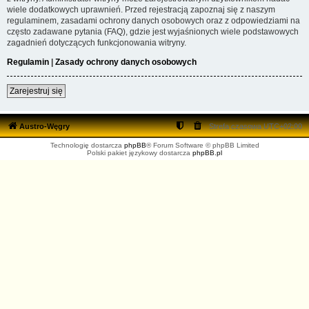
wiele dodatkowych uprawnień. Przed rejestracją zapoznaj się z naszym
regulaminem, zasadami ochrony danych osobowych oraz z odpowiedziami na
często zadawane pytania (FAQ), gdzie jest wyjaśnionych wiele podstawowych
zagadnień dotyczących funkcjonowania witryny.
Regulamin
|
Zasady ochrony danych osobowych
Zarejestruj się
Austro-Węgry
Strefa czasowa
UTC+02:00
Technologię dostarcza
phpBB
® Forum Software © phpBB Limited
Polski pakiet językowy dostarcza
phpBB.pl