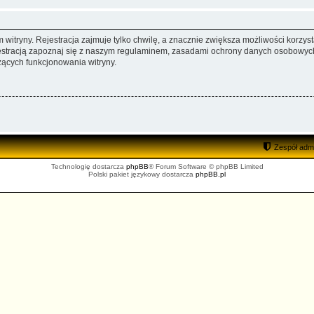
itryny. Rejestracja zajmuje tylko chwilę, a znacznie zwiększa możliwości korzyst
stracją zapoznaj się z naszym regulaminem, zasadami ochrony danych osobowych
ących funkcjonowania witryny.
Zespół admi
Technologię dostarcza
phpBB
® Forum Software © phpBB Limited
Polski pakiet językowy dostarcza
phpBB.pl