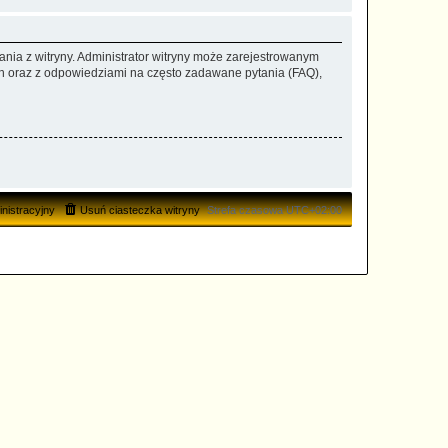
ania z witryny. Administrator witryny może zarejestrowanym
 oraz z odpowiedziami na często zadawane pytania (FAQ),
nistracyjny
Usuń ciasteczka witryny
Strefa czasowa
UTC+02:00