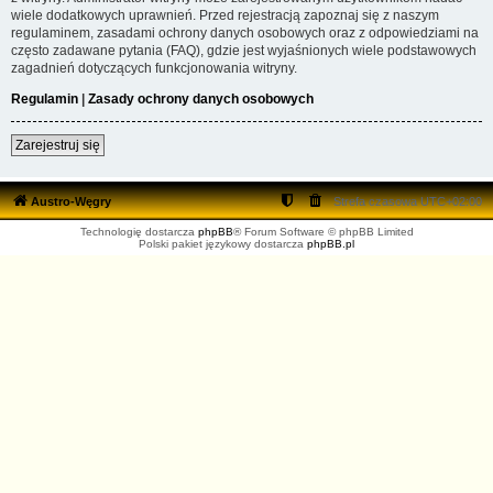
wiele dodatkowych uprawnień. Przed rejestracją zapoznaj się z naszym
regulaminem, zasadami ochrony danych osobowych oraz z odpowiedziami na
często zadawane pytania (FAQ), gdzie jest wyjaśnionych wiele podstawowych
zagadnień dotyczących funkcjonowania witryny.
Regulamin
|
Zasady ochrony danych osobowych
Zarejestruj się
Austro-Węgry
Strefa czasowa
UTC+02:00
Technologię dostarcza
phpBB
® Forum Software © phpBB Limited
Polski pakiet językowy dostarcza
phpBB.pl