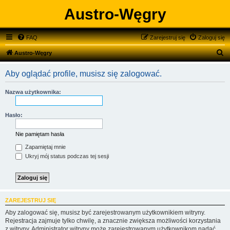
Austro-Węgry
FAQ
Zarejestruj się
Zaloguj się
S
Austro-Węgry
z
Aby oglądać profile, musisz się zalogować.
u
k
Nazwa użytkownika:
a
j
Hasło:
Nie pamiętam hasła
Zapamiętaj mnie
Ukryj mój status podczas tej sesji
ZAREJESTRUJ SIĘ
Aby zalogować się, musisz być zarejestrowanym użytkownikiem witryny.
Rejestracja zajmuje tylko chwilę, a znacznie zwiększa możliwości korzystania
z witryny. Administrator witryny może zarejestrowanym użytkownikom nadać