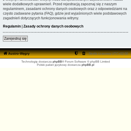
wiele dodatkowych uprawnień. Przed rejestracją zapoznaj się z naszym
regulaminem, zasadami ochrony danych osobowych oraz z odpowiedziami na
często zadawane pytania (FAQ), gdzie jest wyjaśnionych wiele podstawowych
zagadnień dotyczących funkcjonowania witryny.
Regulamin
|
Zasady ochrony danych osobowych
Zarejestruj się
Austro-Węgry
Strefa czasowa
UTC+02:00
Technologię dostarcza
phpBB
® Forum Software © phpBB Limited
Polski pakiet językowy dostarcza
phpBB.pl