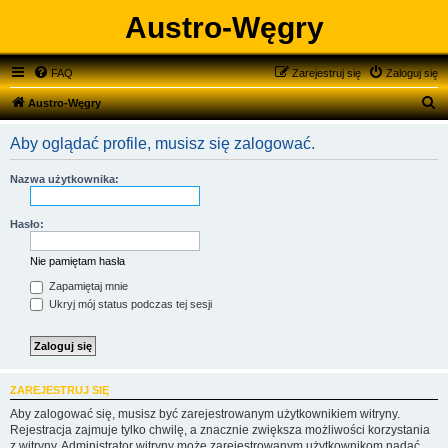
Austro-Węgry
FAQ
Zarejestruj się
Zaloguj się
S
Austro-Węgry
z
Aby oglądać profile, musisz się zalogować.
u
k
Nazwa użytkownika:
a
j
Hasło:
Nie pamiętam hasła
Zapamiętaj mnie
Ukryj mój status podczas tej sesji
ZAREJESTRUJ SIĘ
Aby zalogować się, musisz być zarejestrowanym użytkownikiem witryny.
Rejestracja zajmuje tylko chwilę, a znacznie zwiększa możliwości korzystania
z witryny. Administrator witryny może zarejestrowanym użytkownikom nadać