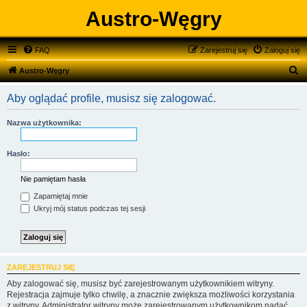
Austro-Węgry
FAQ
Zarejestruj się
Zaloguj się
S
Austro-Węgry
z
Aby oglądać profile, musisz się zalogować.
u
k
Nazwa użytkownika:
a
j
Hasło:
Nie pamiętam hasła
Zapamiętaj mnie
Ukryj mój status podczas tej sesji
ZAREJESTRUJ SIĘ
Aby zalogować się, musisz być zarejestrowanym użytkownikiem witryny.
Rejestracja zajmuje tylko chwilę, a znacznie zwiększa możliwości korzystania
z witryny. Administrator witryny może zarejestrowanym użytkownikom nadać