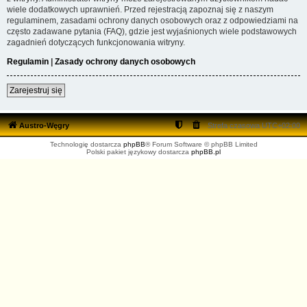
wiele dodatkowych uprawnień. Przed rejestracją zapoznaj się z naszym
regulaminem, zasadami ochrony danych osobowych oraz z odpowiedziami na
często zadawane pytania (FAQ), gdzie jest wyjaśnionych wiele podstawowych
zagadnień dotyczących funkcjonowania witryny.
Regulamin
|
Zasady ochrony danych osobowych
Zarejestruj się
Austro-Węgry
Strefa czasowa
UTC+02:00
Technologię dostarcza
phpBB
® Forum Software © phpBB Limited
Polski pakiet językowy dostarcza
phpBB.pl