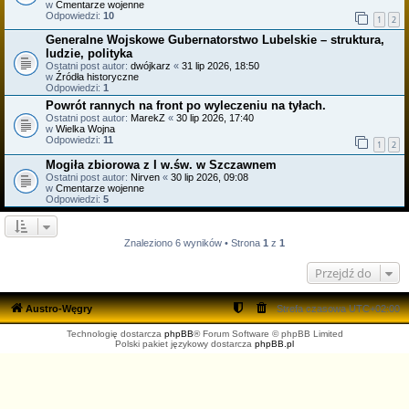
w
Cmentarze wojenne
Odpowiedzi:
10
1
2
Generalne Wojskowe Gubernatorstwo Lubelskie – struktura,
ludzie, polityka
Ostatni post autor:
dwójkarz
«
31 lip 2026, 18:50
w
Źródła historyczne
Odpowiedzi:
1
Powrót rannych na front po wyleczeniu na tyłach.
Ostatni post autor:
MarekZ
«
30 lip 2026, 17:40
w
Wielka Wojna
Odpowiedzi:
11
1
2
Mogiła zbiorowa z I w.św. w Szczawnem
Ostatni post autor:
Nirven
«
30 lip 2026, 09:08
w
Cmentarze wojenne
Odpowiedzi:
5
Znaleziono 6 wyników • Strona
1
z
1
Przejdź do
Austro-Węgry
Strefa czasowa
UTC+02:00
Technologię dostarcza
phpBB
® Forum Software © phpBB Limited
Polski pakiet językowy dostarcza
phpBB.pl