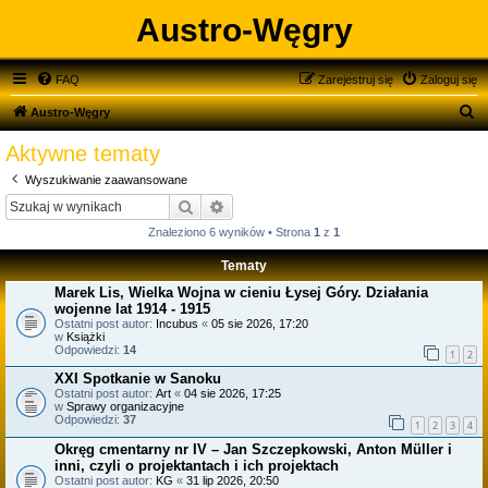
Austro-Węgry
FAQ
Zarejestruj się
Zaloguj się
S
Austro-Węgry
z
Aktywne tematy
u
Wyszukiwanie zaawansowane
k
Szukaj
Wyszukiwanie zaawansowane
a
Znaleziono 6 wyników • Strona
1
z
1
j
Tematy
Marek Lis, Wielka Wojna w cieniu Łysej Góry. Działania
wojenne lat 1914 - 1915
Ostatni post autor:
Incubus
«
05 sie 2026, 17:20
w
Książki
Odpowiedzi:
14
1
2
XXI Spotkanie w Sanoku
Ostatni post autor:
Art
«
04 sie 2026, 17:25
w
Sprawy organizacyjne
Odpowiedzi:
37
1
2
3
4
Okręg cmentarny nr IV – Jan Szczepkowski, Anton Müller i
inni, czyli o projektantach i ich projektach
Ostatni post autor:
KG
«
31 lip 2026, 20:50