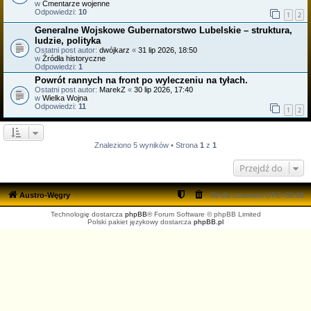
w
Cmentarze wojenne
Odpowiedzi:
10
1
2
Generalne Wojskowe Gubernatorstwo Lubelskie – struktura,
ludzie, polityka
Ostatni post autor:
dwójkarz
«
31 lip 2026, 18:50
w
Źródła historyczne
Odpowiedzi:
1
Powrót rannych na front po wyleczeniu na tyłach.
Ostatni post autor:
MarekZ
«
30 lip 2026, 17:40
w
Wielka Wojna
Odpowiedzi:
11
1
2
Znaleziono 5 wyników • Strona
1
z
1
Przejdź do
Austro-Węgry
Strefa czasowa
UTC+02:00
Technologię dostarcza
phpBB
® Forum Software © phpBB Limited
Polski pakiet językowy dostarcza
phpBB.pl