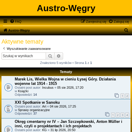
Austro-Węgry
FAQ
Zarejestruj się
Zaloguj się
S
Austro-Węgry
z
Aktywne tematy
u
Wyszukiwanie zaawansowane
k
Szukaj
Wyszukiwanie zaawansowane
a
Znaleziono 5 wyników • Strona
1
z
1
j
Tematy
Marek Lis, Wielka Wojna w cieniu Łysej Góry. Działania
wojenne lat 1914 - 1915
Ostatni post autor:
Incubus
«
05 sie 2026, 17:20
w
Książki
Odpowiedzi:
14
1
2
XXI Spotkanie w Sanoku
Ostatni post autor:
Art
«
04 sie 2026, 17:25
w
Sprawy organizacyjne
Odpowiedzi:
37
1
2
3
4
Okręg cmentarny nr IV – Jan Szczepkowski, Anton Müller i
inni, czyli o projektantach i ich projektach
Ostatni post autor:
KG
«
31 lip 2026, 20:50