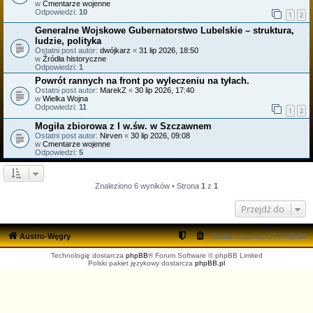
w
Cmentarze wojenne
Odpowiedzi:
10
1
2
Generalne Wojskowe Gubernatorstwo Lubelskie – struktura,
ludzie, polityka
Ostatni post autor:
dwójkarz
«
31 lip 2026, 18:50
w
Źródła historyczne
Odpowiedzi:
1
Powrót rannych na front po wyleczeniu na tyłach.
Ostatni post autor:
MarekZ
«
30 lip 2026, 17:40
w
Wielka Wojna
Odpowiedzi:
11
1
2
Mogiła zbiorowa z I w.św. w Szczawnem
Ostatni post autor:
Nirven
«
30 lip 2026, 09:08
w
Cmentarze wojenne
Odpowiedzi:
5
Znaleziono 6 wyników • Strona
1
z
1
Przejdź do
Austro-Węgry
Strefa czasowa
UTC+02:00
Technologię dostarcza
phpBB
® Forum Software © phpBB Limited
Polski pakiet językowy dostarcza
phpBB.pl