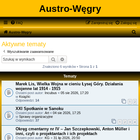
Austro-Węgry
FAQ
Zarejestruj się
Zaloguj się
S
Austro-Węgry
z
Aktywne tematy
u
Wyszukiwanie zaawansowane
k
Szukaj
Wyszukiwanie zaawansowane
a
Znaleziono 6 wyników • Strona
1
z
1
j
Tematy
Marek Lis, Wielka Wojna w cieniu Łysej Góry. Działania
wojenne lat 1914 - 1915
Ostatni post autor:
Incubus
«
05 sie 2026, 17:20
w
Książki
Odpowiedzi:
14
1
2
XXI Spotkanie w Sanoku
Ostatni post autor:
Art
«
04 sie 2026, 17:25
w
Sprawy organizacyjne
Odpowiedzi:
37
1
2
3
4
Okręg cmentarny nr IV – Jan Szczepkowski, Anton Müller i
inni, czyli o projektantach i ich projektach
Ostatni post autor:
KG
«
31 lip 2026, 20:50