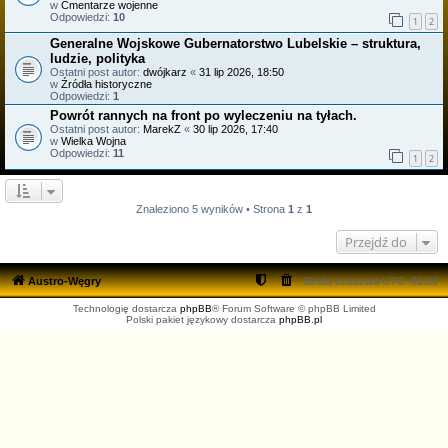
w
Cmentarze wojenne
Odpowiedzi:
10
1
2
Generalne Wojskowe Gubernatorstwo Lubelskie – struktura,
ludzie, polityka
Ostatni post autor:
dwójkarz
«
31 lip 2026, 18:50
w
Źródła historyczne
Odpowiedzi:
1
Powrót rannych na front po wyleczeniu na tyłach.
Ostatni post autor:
MarekZ
«
30 lip 2026, 17:40
w
Wielka Wojna
Odpowiedzi:
11
1
2
Znaleziono 5 wyników • Strona
1
z
1
Przejdź do
Austro-Węgry
Strefa czasowa
UTC+02:00
Technologię dostarcza
phpBB
® Forum Software © phpBB Limited
Polski pakiet językowy dostarcza
phpBB.pl