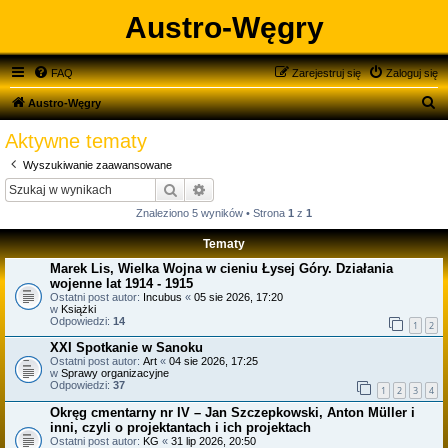
Austro-Węgry
FAQ
Zarejestruj się
Zaloguj się
S
Austro-Węgry
z
Aktywne tematy
u
Wyszukiwanie zaawansowane
k
Szukaj
Wyszukiwanie zaawansowane
a
Znaleziono 5 wyników • Strona
1
z
1
j
Tematy
Marek Lis, Wielka Wojna w cieniu Łysej Góry. Działania
wojenne lat 1914 - 1915
Ostatni post autor:
Incubus
«
05 sie 2026, 17:20
w
Książki
Odpowiedzi:
14
1
2
XXI Spotkanie w Sanoku
Ostatni post autor:
Art
«
04 sie 2026, 17:25
w
Sprawy organizacyjne
Odpowiedzi:
37
1
2
3
4
Okręg cmentarny nr IV – Jan Szczepkowski, Anton Müller i
inni, czyli o projektantach i ich projektach
Ostatni post autor:
KG
«
31 lip 2026, 20:50