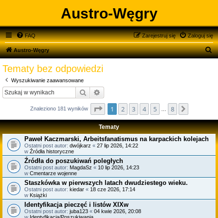
Austro-Węgry
FAQ
Zarejestruj się
Zaloguj się
S
Austro-Węgry
z
Tematy bez odpowiedzi
u
Wyszukiwanie zaawansowane
k
Szukaj
Wyszukiwanie zaawansowane
a
Strona
1
z
8
1
2
3
4
5
8
Następna
j
Znaleziono 181 wyników
…
Tematy
Paweł Kaczmarski, Arbeitsfanatismus na karpackich kolejach
Ostatni post autor:
dwójkarz
«
27 lip 2026, 14:22
w
Źródła historyczne
Źródła do poszukiwań poległych
Ostatni post autor:
MagdaSz
«
10 lip 2026, 14:23
w
Cmentarze wojenne
Staszkówka w pierwszych latach dwudziestego wieku.
Ostatni post autor:
kiedar
«
18 cze 2026, 17:14
w
Książki
Identyfikacja pieczęć i listów XIXw
Ostatni post autor:
juba123
«
04 kwie 2026, 20:08
w
Identyfikacja/Poszukiwania