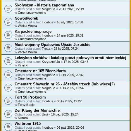
Skołyszyn - historia zapomniana
Ostatni post autor:
MagdaSz
«
20 lut 2026, 22:19
w
Cmentarze wojenne
Nowodworek
Ostatni post autor:
Incubus
«
16 sty 2026, 17:58
w
Wielka Wojna
Karpackie inspiracje
Ostatni post autor:
Incubus
«
14 gru 2025, 19:31
w
Cmentarze wojenne
Most wojenny Opatowiec-Ujście Jezuickie
Ostatni post autor:
Trotta
«
28 lis 2025, 07:24
w
Wielka Wojna
Leksykon skrótów i katalog poczt polowych armii niemieckiej
Ostatni post autor:
Krzysztof Ju
«
17 lis 2025, 03:48
w
Książki
Cmentarz nr 105 Biecz-Harta
Ostatni post autor:
MagdaSz
«
12 lis 2025, 20:47
w
Cmentarze wojenne
Cmentarz Sławęcin nr 26 - Józefów trzech (lub więcej?)
Ostatni post autor:
MagdaSz
«
09 lis 2025, 12:54
w
Cmentarze wojenne
Fort 50 Prokocim
Ostatni post autor:
Incubus
«
06 lis 2025, 19:22
w
Fortyfikacje
Der Klang der Monarchie
Ostatni post autor:
Ursi
«
16 paź 2025, 15:24
w
Kultura
Wolbrom 1915
Ostatni post autor:
Incubus
«
06 paź 2025, 20:04
w
Wielka Wojna