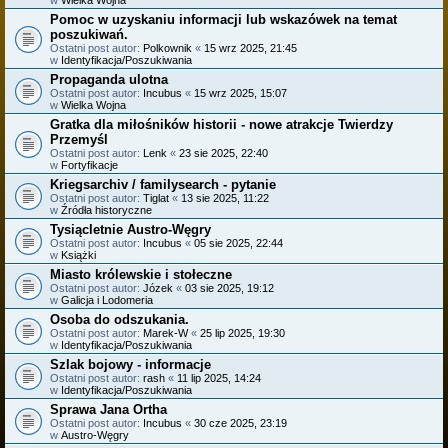
Pomoc w uzyskaniu informacji lub wskazówek na temat
poszukiwań.
Ostatni post autor:
Polkownik
«
15 wrz 2025, 21:45
w
Identyfikacja/Poszukiwania
Propaganda ulotna
Ostatni post autor:
Incubus
«
15 wrz 2025, 15:07
w
Wielka Wojna
Gratka dla miłośników historii - nowe atrakcje Twierdzy
Przemyśl
Ostatni post autor:
Lenk
«
23 sie 2025, 22:40
w
Fortyfikacje
Kriegsarchiv / familysearch - pytanie
Ostatni post autor:
Tiglat
«
13 sie 2025, 11:22
w
Źródła historyczne
Tysiącletnie Austro-Węgry
Ostatni post autor:
Incubus
«
05 sie 2025, 22:44
w
Książki
Miasto królewskie i stołeczne
Ostatni post autor:
Józek
«
03 sie 2025, 19:12
w
Galicja i Lodomeria
Osoba do odszukania.
Ostatni post autor:
Marek-W
«
25 lip 2025, 19:30
w
Identyfikacja/Poszukiwania
Szlak bojowy - informacje
Ostatni post autor:
rash
«
11 lip 2025, 14:24
w
Identyfikacja/Poszukiwania
Sprawa Jana Ortha
Ostatni post autor:
Incubus
«
30 cze 2025, 23:19
w
Austro-Węgry