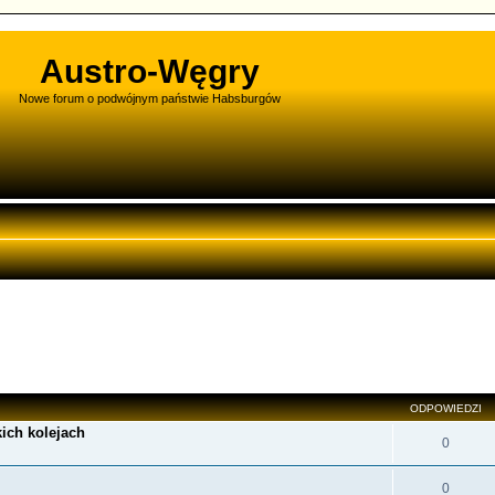
Austro-Węgry
Nowe forum o podwójnym państwie Habsburgów
wane
ODPOWIEDZI
ich kolejach
0
0