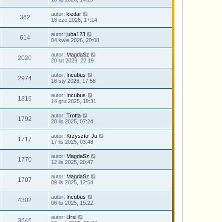
autor:
kiedar
362
18 cze 2026, 17:14
autor:
juba123
614
04 kwie 2026, 20:08
autor:
MagdaSz
2020
20 lut 2026, 22:19
autor:
Incubus
2974
16 sty 2026, 17:58
autor:
Incubus
1816
14 gru 2025, 19:31
autor:
Trotta
1792
28 lis 2025, 07:24
autor:
Krzysztof Ju
1717
17 lis 2025, 03:48
autor:
MagdaSz
1770
12 lis 2025, 20:47
autor:
MagdaSz
1707
09 lis 2025, 12:54
autor:
Incubus
4302
06 lis 2025, 19:22
autor:
Ursi
3546