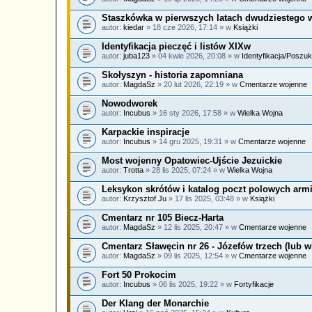
Staszkówka w pierwszych latach dwudziestego 
autor:
kiedar
» 18 cze 2026, 17:14 » w
Książki
Identyfikacja pieczęć i listów XIXw
autor:
juba123
» 04 kwie 2026, 20:08 » w
Identyfikacja/Poszuk
Skołyszyn - historia zapomniana
autor:
MagdaSz
» 20 lut 2026, 22:19 » w
Cmentarze wojenne
Nowodworek
autor:
Incubus
» 16 sty 2026, 17:58 » w
Wielka Wojna
Karpackie inspiracje
autor:
Incubus
» 14 gru 2025, 19:31 » w
Cmentarze wojenne
Most wojenny Opatowiec-Ujście Jezuickie
autor:
Trotta
» 28 lis 2025, 07:24 » w
Wielka Wojna
Leksykon skrótów i katalog poczt polowych armi
autor:
Krzysztof Ju
» 17 lis 2025, 03:48 » w
Książki
Cmentarz nr 105 Biecz-Harta
autor:
MagdaSz
» 12 lis 2025, 20:47 » w
Cmentarze wojenne
Cmentarz Sławęcin nr 26 - Józefów trzech (lub w
autor:
MagdaSz
» 09 lis 2025, 12:54 » w
Cmentarze wojenne
Fort 50 Prokocim
autor:
Incubus
» 06 lis 2025, 19:22 » w
Fortyfikacje
Der Klang der Monarchie