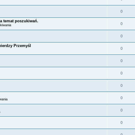
0
a temat poszukiwań.
0
ukiwania
0
Twierdzy Przemyśl
0
0
0
0
0
wania
0
a
0
0