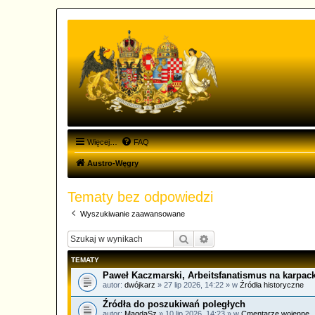
Więcej…
FAQ
Austro-Węgry
Tematy bez odpowiedzi
Wyszukiwanie zaawansowane
Szukaj
Wyszukiwanie zaawanso
TEMATY
Paweł Kaczmarski, Arbeitsfanatismus na karpack
autor:
dwójkarz
» 27 lip 2026, 14:22 » w
Źródła historyczne
Źródła do poszukiwań poległych
autor:
MagdaSz
» 10 lip 2026, 14:23 » w
Cmentarze wojenne