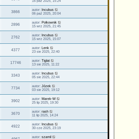
16 paź 2025, 15:24
autor:
Incubus
3866
06 paź 2025, 20:04
autor:
Polkownik
2896
15 wrz 2025, 21:45
autor:
Incubus
2762
15 wrz 2025, 15:07
autor:
Lenk
4377
23 sie 2025, 22:40
autor:
Tiglat
17746
13 sie 2025, 11:22
autor:
Incubus
3343
05 sie 2025, 22:44
autor:
Józek
7734
03 sie 2025, 19:12
autor:
Marek-W
3902
25 lip 2025, 19:30
autor:
rash
3670
11 lip 2025, 14:24
autor:
Incubus
4922
30 cze 2025, 23:19
autor:
szamil
4967