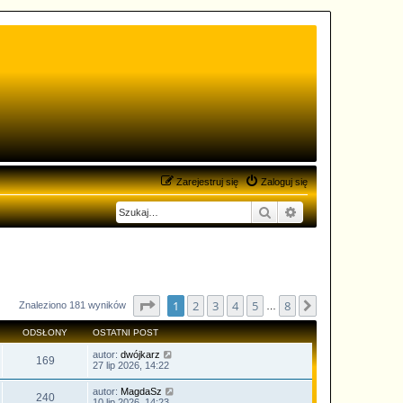
Zarejestruj się
Zaloguj się
Szukaj
Wyszukiwanie zaa
Strona
1
z
8
1
2
3
4
5
8
Następna
Znaleziono 181 wyników
…
ODSŁONY
OSTATNI POST
autor:
dwójkarz
169
27 lip 2026, 14:22
autor:
MagdaSz
240
10 lip 2026, 14:23