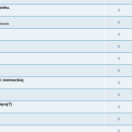
wieku.
0
0
iwania
0
0
0
0
i niemieckiej
0
0
ięcej?)
0
0
0