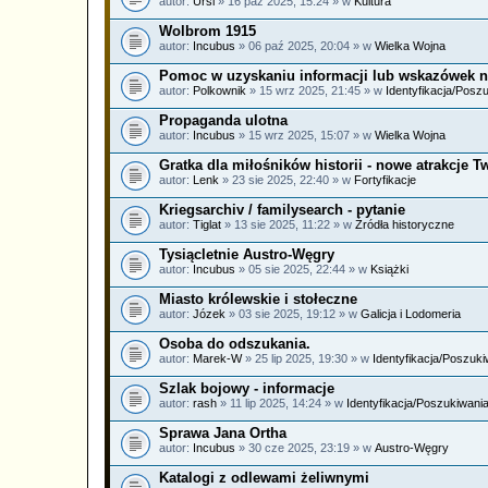
autor:
Ursi
» 16 paź 2025, 15:24 » w
Kultura
Wolbrom 1915
autor:
Incubus
» 06 paź 2025, 20:04 » w
Wielka Wojna
Pomoc w uzyskaniu informacji lub wskazówek n
autor:
Polkownik
» 15 wrz 2025, 21:45 » w
Identyfikacja/Posz
Propaganda ulotna
autor:
Incubus
» 15 wrz 2025, 15:07 » w
Wielka Wojna
Gratka dla miłośników historii - nowe atrakcje 
autor:
Lenk
» 23 sie 2025, 22:40 » w
Fortyfikacje
Kriegsarchiv / familysearch - pytanie
autor:
Tiglat
» 13 sie 2025, 11:22 » w
Źródła historyczne
Tysiącletnie Austro-Węgry
autor:
Incubus
» 05 sie 2025, 22:44 » w
Książki
Miasto królewskie i stołeczne
autor:
Józek
» 03 sie 2025, 19:12 » w
Galicja i Lodomeria
Osoba do odszukania.
autor:
Marek-W
» 25 lip 2025, 19:30 » w
Identyfikacja/Poszuki
Szlak bojowy - informacje
autor:
rash
» 11 lip 2025, 14:24 » w
Identyfikacja/Poszukiwani
Sprawa Jana Ortha
autor:
Incubus
» 30 cze 2025, 23:19 » w
Austro-Węgry
Katalogi z odlewami żeliwnymi