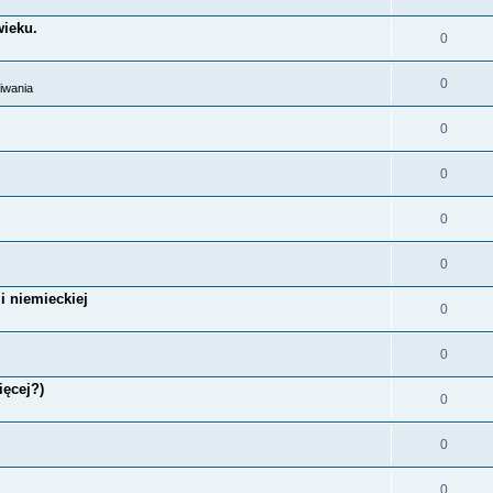
wieku.
0
0
iwania
0
0
0
0
i niemieckiej
0
0
ięcej?)
0
0
0