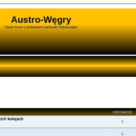
Austro-Węgry
Nowe forum o podwójnym państwie Habsburgów
wane
ODPOWIEDZI
ich kolejach
0
0