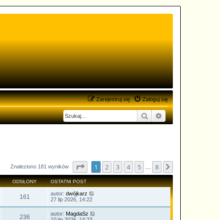
Zarejestruj się
Zaloguj się
Szukaj
Wyszukiwanie zaa
Strona
1
z
8
1
2
3
4
5
8
Następna
Znaleziono 181 wyników
…
ODSŁONY
OSTATNI POST
autor:
dwójkarz
161
27 lip 2026, 14:22
autor:
MagdaSz
236
10 lip 2026, 14:23