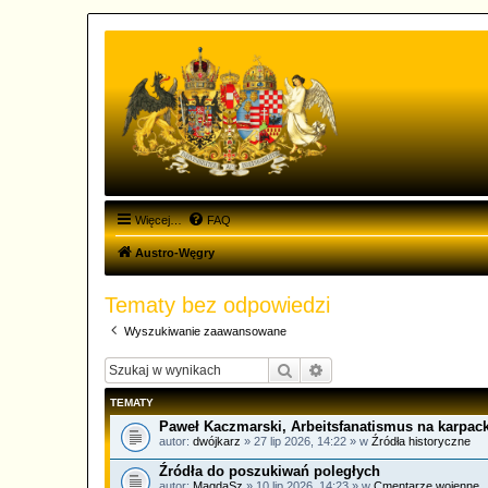
Więcej…
FAQ
Austro-Węgry
Tematy bez odpowiedzi
Wyszukiwanie zaawansowane
Szukaj
Wyszukiwanie zaawanso
TEMATY
Paweł Kaczmarski, Arbeitsfanatismus na karpack
autor:
dwójkarz
» 27 lip 2026, 14:22 » w
Źródła historyczne
Źródła do poszukiwań poległych
autor:
MagdaSz
» 10 lip 2026, 14:23 » w
Cmentarze wojenne