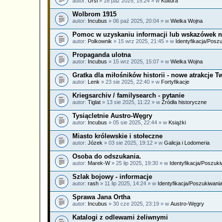
autor:
Ursi
» 16 paź 2025, 15:24 » w
Kultura
Wolbrom 1915
autor:
Incubus
» 06 paź 2025, 20:04 » w
Wielka Wojna
Pomoc w uzyskaniu informacji lub wskazówek n
autor:
Polkownik
» 15 wrz 2025, 21:45 » w
Identyfikacja/Posz
Propaganda ulotna
autor:
Incubus
» 15 wrz 2025, 15:07 » w
Wielka Wojna
Gratka dla miłośników historii - nowe atrakcje 
autor:
Lenk
» 23 sie 2025, 22:40 » w
Fortyfikacje
Kriegsarchiv / familysearch - pytanie
autor:
Tiglat
» 13 sie 2025, 11:22 » w
Źródła historyczne
Tysiącletnie Austro-Węgry
autor:
Incubus
» 05 sie 2025, 22:44 » w
Książki
Miasto królewskie i stołeczne
autor:
Józek
» 03 sie 2025, 19:12 » w
Galicja i Lodomeria
Osoba do odszukania.
autor:
Marek-W
» 25 lip 2025, 19:30 » w
Identyfikacja/Poszuki
Szlak bojowy - informacje
autor:
rash
» 11 lip 2025, 14:24 » w
Identyfikacja/Poszukiwani
Sprawa Jana Ortha
autor:
Incubus
» 30 cze 2025, 23:19 » w
Austro-Węgry
Katalogi z odlewami żeliwnymi