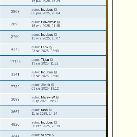
16 paź 2025, 15:24
autor:
Incubus
3863
06 paź 2025, 20:04
autor:
Polkownik
2893
15 wrz 2025, 21:45
autor:
Incubus
2760
15 wrz 2025, 15:07
autor:
Lenk
4375
23 sie 2025, 22:40
autor:
Tiglat
17744
13 sie 2025, 11:22
autor:
Incubus
3341
05 sie 2025, 22:44
autor:
Józek
7732
03 sie 2025, 19:12
autor:
Marek-W
3899
25 lip 2025, 19:30
autor:
rash
3667
11 lip 2025, 14:24
autor:
Incubus
4920
30 cze 2025, 23:19
autor:
szamil
4965