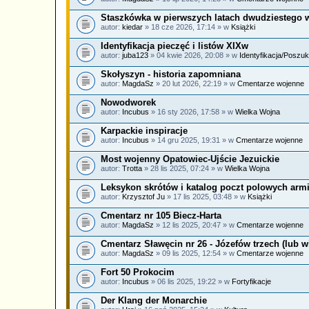
Staszkówka w pierwszych latach dwudziestego 
autor:
kiedar
» 18 cze 2026, 17:14 » w
Książki
Identyfikacja pieczęć i listów XIXw
autor:
juba123
» 04 kwie 2026, 20:08 » w
Identyfikacja/Poszuk
Skołyszyn - historia zapomniana
autor:
MagdaSz
» 20 lut 2026, 22:19 » w
Cmentarze wojenne
Nowodworek
autor:
Incubus
» 16 sty 2026, 17:58 » w
Wielka Wojna
Karpackie inspiracje
autor:
Incubus
» 14 gru 2025, 19:31 » w
Cmentarze wojenne
Most wojenny Opatowiec-Ujście Jezuickie
autor:
Trotta
» 28 lis 2025, 07:24 » w
Wielka Wojna
Leksykon skrótów i katalog poczt polowych armi
autor:
Krzysztof Ju
» 17 lis 2025, 03:48 » w
Książki
Cmentarz nr 105 Biecz-Harta
autor:
MagdaSz
» 12 lis 2025, 20:47 » w
Cmentarze wojenne
Cmentarz Sławęcin nr 26 - Józefów trzech (lub w
autor:
MagdaSz
» 09 lis 2025, 12:54 » w
Cmentarze wojenne
Fort 50 Prokocim
autor:
Incubus
» 06 lis 2025, 19:22 » w
Fortyfikacje
Der Klang der Monarchie