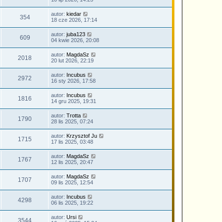
autor:
kiedar
354
18 cze 2026, 17:14
autor:
juba123
609
04 kwie 2026, 20:08
autor:
MagdaSz
2018
20 lut 2026, 22:19
autor:
Incubus
2972
16 sty 2026, 17:58
autor:
Incubus
1816
14 gru 2025, 19:31
autor:
Trotta
1790
28 lis 2025, 07:24
autor:
Krzysztof Ju
1715
17 lis 2025, 03:48
autor:
MagdaSz
1767
12 lis 2025, 20:47
autor:
MagdaSz
1707
09 lis 2025, 12:54
autor:
Incubus
4298
06 lis 2025, 19:22
autor:
Ursi
3544