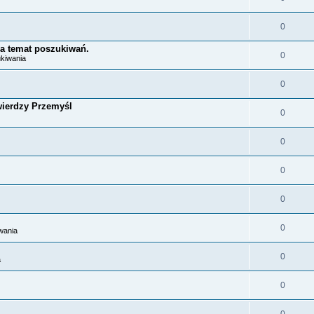
0
a temat poszukiwań.
0
ukiwania
0
Twierdzy Przemyśl
0
0
0
0
0
wania
0
a
0
0