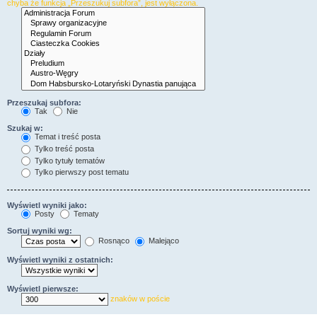
chyba że funkcja „Przeszukuj subfora”, jest wyłączona.
Przeszukaj subfora:
Tak
Nie
Szukaj w:
Temat i treść posta
Tylko treść posta
Tylko tytuły tematów
Tylko pierwszy post tematu
Wyświetl wyniki jako:
Posty
Tematy
Sortuj wyniki wg:
Rosnąco
Malejąco
Wyświetl wyniki z ostatnich:
Wyświetl pierwsze:
znaków w poście