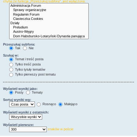
chyba że funkcja „Przeszukuj subfora”, jest wyłączona.
Przeszukaj subfora:
Tak
Nie
Szukaj w:
Temat i treść posta
Tylko treść posta
Tylko tytuły tematów
Tylko pierwszy post tematu
Wyświetl wyniki jako:
Posty
Tematy
Sortuj wyniki wg:
Rosnąco
Malejąco
Wyświetl wyniki z ostatnich:
Wyświetl pierwsze:
znaków w poście