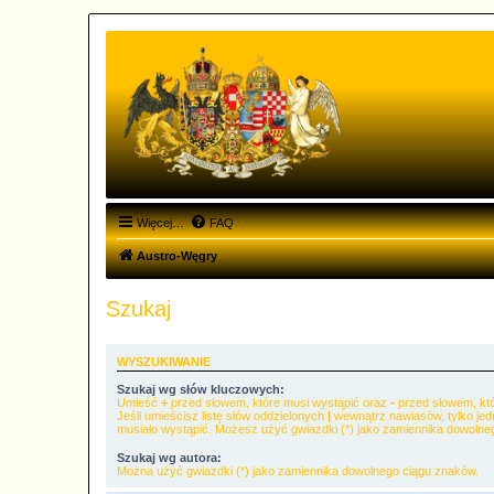
Więcej…
FAQ
Austro-Węgry
Szukaj
WYSZUKIWANIE
Szukaj wg słów kluczowych:
Umieść
+
przed słowem, które musi wystąpić oraz
-
przed słowem, któ
Jeśli umieścisz listę słów oddzielonych
|
wewnątrz nawiasów, tylko jed
musiało wystąpić. Możesz użyć gwiazdki (*) jako zamiennika dowolne
Szukaj wg autora:
Można użyć gwiazdki (*) jako zamiennika dowolnego ciągu znaków.