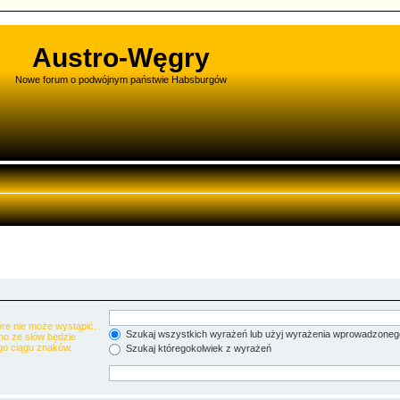
Austro-Węgry
Nowe forum o podwójnym państwie Habsburgów
re nie może wystąpić.
Szukaj wszystkich wyrażeń lub użyj wyrażenia wprowadzoneg
no ze słów będzie
go ciągu znaków.
Szukaj któregokolwiek z wyrażeń