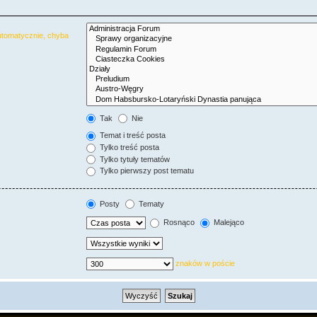
utomatycznie, chyba
Tak
Nie
Temat i treść posta
Tylko treść posta
Tylko tytuły tematów
Tylko pierwszy post tematu
Posty
Tematy
Rosnąco
Malejąco
znaków w poście