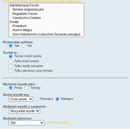
chyba że funkcja „Przeszukuj subfora”, jest wyłączona.
Przeszukaj subfora:
Tak
Nie
Szukaj w:
Temat i treść posta
Tylko treść posta
Tylko tytuły tematów
Tylko pierwszy post tematu
Wyświetl wyniki jako:
Posty
Tematy
Sortuj wyniki wg:
Rosnąco
Malejąco
Wyświetl wyniki z ostatnich:
Wyświetl pierwsze:
znaków w poście