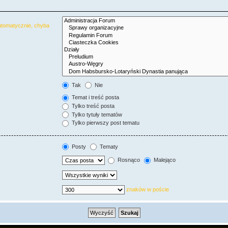
utomatycznie, chyba
Tak
Nie
Temat i treść posta
Tylko treść posta
Tylko tytuły tematów
Tylko pierwszy post tematu
Posty
Tematy
Rosnąco
Malejąco
znaków w poście