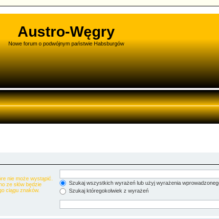
Austro-Węgry
Nowe forum o podwójnym państwie Habsburgów
re nie może wystąpić.
Szukaj wszystkich wyrażeń lub użyj wyrażenia wprowadzoneg
no ze słów będzie
go ciągu znaków.
Szukaj któregokolwiek z wyrażeń