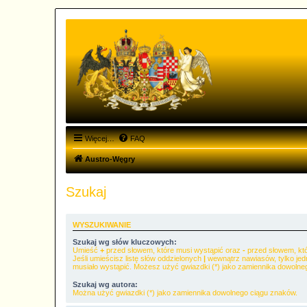
Więcej…
FAQ
Austro-Węgry
Szukaj
WYSZUKIWANIE
Szukaj wg słów kluczowych:
Umieść
+
przed słowem, które musi wystąpić oraz
-
przed słowem, któ
Jeśli umieścisz listę słów oddzielonych
|
wewnątrz nawiasów, tylko jed
musiało wystąpić. Możesz użyć gwiazdki (*) jako zamiennika dowolne
Szukaj wg autora:
Można użyć gwiazdki (*) jako zamiennika dowolnego ciągu znaków.