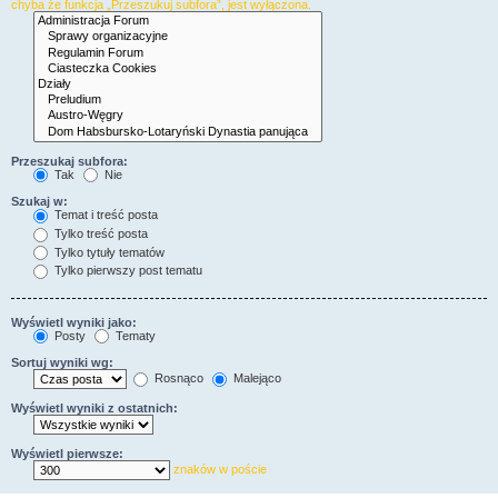
chyba że funkcja „Przeszukuj subfora”, jest wyłączona.
Przeszukaj subfora:
Tak
Nie
Szukaj w:
Temat i treść posta
Tylko treść posta
Tylko tytuły tematów
Tylko pierwszy post tematu
Wyświetl wyniki jako:
Posty
Tematy
Sortuj wyniki wg:
Rosnąco
Malejąco
Wyświetl wyniki z ostatnich:
Wyświetl pierwsze:
znaków w poście