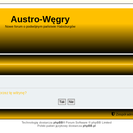
Austro-Węgry
Nowe forum o podwójnym państwie Habsburgów
rzez tę witrynę?
Zespół admi
Technologię dostarcza
phpBB
® Forum Software © phpBB Limited
Polski pakiet językowy dostarcza
phpBB.pl