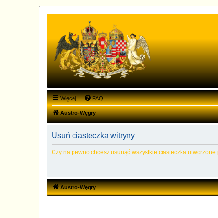
Więcej…
FAQ
Austro-Węgry
Usuń ciasteczka witryny
Czy na pewno chcesz usunąć wszystkie ciasteczka utworzone p
Austro-Węgry