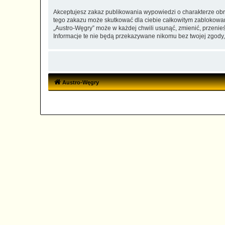
Akceptujesz zakaz publikowania wypowiedzi o charakterze obr
tego zakazu może skutkować dla ciebie całkowitym zablokowan
„Austro-Węgry” może w każdej chwili usunąć, zmienić, przenie
Informacje te nie będą przekazywane nikomu bez twojej zgody,
Austro-Węgry