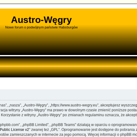
Austro-Węgry
Nowe forum o podwójnym państwie Habsburgów
”nas”, „nasza”, „Austro-Węgry”, „https://www.austro-wegry.eu”, akceptujesz wyszcze
stracja witryny „Austro-Węgry” ma prawo w dowolnym czasie zmienić poniższe posta
. Korzystanie z witryny „Austro-Węgry” po zmianach regulaminu oznacza, że akce
www.phpbb.com”, „phpBB Limited”, „phpBB Teams” działają w oparciu o oprogramowan
ublic License v2
” zwanej też „GPL”. Oprogramowanie jest dostępne do pobrania 
ą tekstów zamieszczanych w internecie za jego pomocą. Więcej informacji o phpBB m