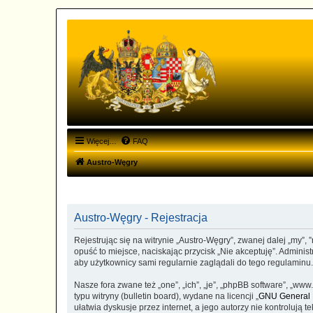
Więcej…
FAQ
Austro-Węgry
Austro-Węgry - Rejestracja
Rejestrując się na witrynie „Austro-Węgry”, zwanej dalej „my”, 
opuść to miejsce, naciskając przycisk „Nie akceptuję”. Admini
aby użytkownicy sami regularnie zaglądali do tego regulaminu
Nasze fora zwane też „one”, „ich”, „je”, „phpBB software”, „
typu witryny (bulletin board), wydane na licencji „
GNU General P
ułatwia dyskusje przez internet, a jego autorzy nie kontroluj