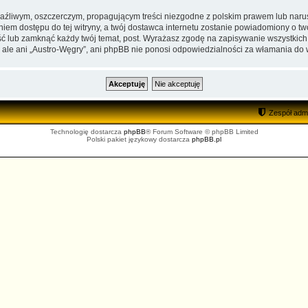
aźliwym, oszczerczym, propagującym treści niezgodne z polskim prawem lub narus
iem dostępu do tej witryny, a twój dostawca internetu zostanie powiadomiony o 
ść lub zamknąć każdy twój temat, post. Wyrażasz zgodę na zapisywanie wszystkich
 ale ani „Austro-Węgry”, ani phpBB nie ponosi odpowiedzialności za włamania do 
Zespół admi
Technologię dostarcza
phpBB
® Forum Software © phpBB Limited
Polski pakiet językowy dostarcza
phpBB.pl