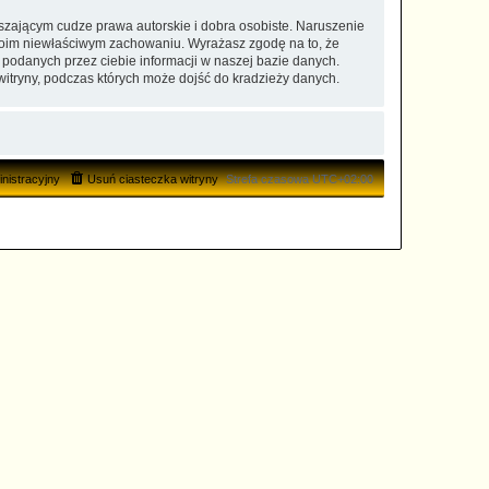
zającym cudze prawa autorskie i dobra osobiste. Naruszenie
twoim niewłaściwym zachowaniu. Wyrażasz zgodę na to, że
 podanych przez ciebie informacji w naszej bazie danych.
witryny, podczas których może dojść do kradzieży danych.
nistracyjny
Usuń ciasteczka witryny
Strefa czasowa
UTC+02:00