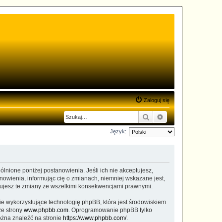
Zaloguj się
Szukaj
Wyszukiwanie zaa
Język:
gólnione poniżej postanowienia. Jeśli ich nie akceptujesz,
nowienia, informując cię o zmianach, niemniej wskazane jest,
ptujesz te zmiany ze wszelkimi konsekwencjami prawnymi.
ie wykorzystujące technologię phpBB, która jest środowiskiem
ze strony
www.phpbb.com
. Oprogramowanie phpBB tylko
ożna znaleźć na stronie
https://www.phpbb.com/
.