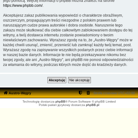
jego pomocą. Więcej informacji o phpBB można znaleźć na stronie
https://www.phpbb.com/
.
Akceptujesz zakaz publikowania wypowiedzi o charakterze obraźliwym,
oszczerczym, propagującym treści niezgodne z polskim prawem lub
naruszającym cudze prawa autorskie i dobra osobiste. Naruszenie tego
zakazu może skutkować dla ciebie całkowitym zablokowaniem dostępu do tej
witryny, a twój dostawca internetu zostanie powiadomiony o twoim
niewłaściwym zachowaniu. Wyrażasz zgodę na to, że „Austro-Węgry” może w
każdej chwili usunąć, zmienić, przenieść lub zamknąć każdy twój temat, post.
Wyrażasz zgodę na zapisywanie wszystkich podanych przez ciebie informacji
w naszej bazie danych. Informacje te nie będą przekazywane nikomu bez
twojej zgody, ale ani „Austro-Węgry”, ani phpBB nie ponosi odpowiedzialności
za włamania do witryny, podczas których może dojść do kradzieży danych.
Austro-Węgry
Strefa czasowa
UTC+02:00
Technologię dostarcza
phpBB
® Forum Software © phpBB Limited
Polski pakiet językowy dostarcza
phpBB.pl