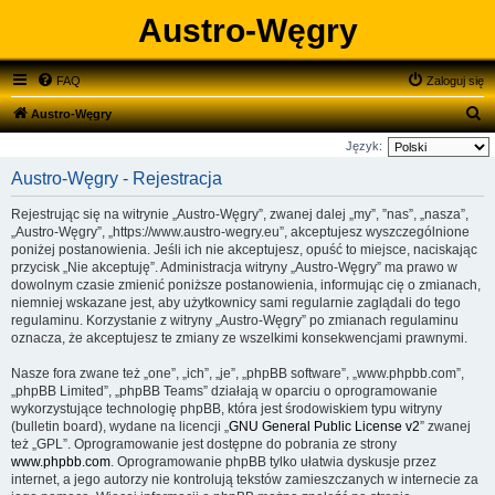
Austro-Węgry
FAQ
Zaloguj się
S
Austro-Węgry
z
Język:
u
Austro-Węgry - Rejestracja
k
Rejestrując się na witrynie „Austro-Węgry”, zwanej dalej „my”, ”nas”, „nasza”,
a
„Austro-Węgry”, „https://www.austro-wegry.eu”, akceptujesz wyszczególnione
j
poniżej postanowienia. Jeśli ich nie akceptujesz, opuść to miejsce, naciskając
przycisk „Nie akceptuję”. Administracja witryny „Austro-Węgry” ma prawo w
dowolnym czasie zmienić poniższe postanowienia, informując cię o zmianach,
niemniej wskazane jest, aby użytkownicy sami regularnie zaglądali do tego
regulaminu. Korzystanie z witryny „Austro-Węgry” po zmianach regulaminu
oznacza, że akceptujesz te zmiany ze wszelkimi konsekwencjami prawnymi.
Nasze fora zwane też „one”, „ich”, „je”, „phpBB software”, „www.phpbb.com”,
„phpBB Limited”, „phpBB Teams” działają w oparciu o oprogramowanie
wykorzystujące technologię phpBB, która jest środowiskiem typu witryny
(bulletin board), wydane na licencji „
GNU General Public License v2
” zwanej
też „GPL”. Oprogramowanie jest dostępne do pobrania ze strony
www.phpbb.com
. Oprogramowanie phpBB tylko ułatwia dyskusje przez
internet, a jego autorzy nie kontrolują tekstów zamieszczanych w internecie za