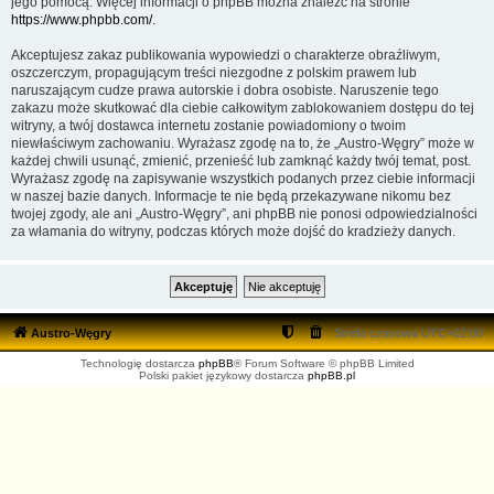
jego pomocą. Więcej informacji o phpBB można znaleźć na stronie
https://www.phpbb.com/
.
Akceptujesz zakaz publikowania wypowiedzi o charakterze obraźliwym,
oszczerczym, propagującym treści niezgodne z polskim prawem lub
naruszającym cudze prawa autorskie i dobra osobiste. Naruszenie tego
zakazu może skutkować dla ciebie całkowitym zablokowaniem dostępu do tej
witryny, a twój dostawca internetu zostanie powiadomiony o twoim
niewłaściwym zachowaniu. Wyrażasz zgodę na to, że „Austro-Węgry” może w
każdej chwili usunąć, zmienić, przenieść lub zamknąć każdy twój temat, post.
Wyrażasz zgodę na zapisywanie wszystkich podanych przez ciebie informacji
w naszej bazie danych. Informacje te nie będą przekazywane nikomu bez
twojej zgody, ale ani „Austro-Węgry”, ani phpBB nie ponosi odpowiedzialności
za włamania do witryny, podczas których może dojść do kradzieży danych.
Austro-Węgry
Strefa czasowa
UTC+02:00
Technologię dostarcza
phpBB
® Forum Software © phpBB Limited
Polski pakiet językowy dostarcza
phpBB.pl