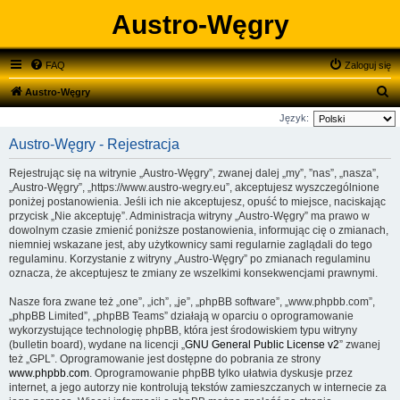
Austro-Węgry
FAQ
Zaloguj się
S
Austro-Węgry
z
Język:
u
Austro-Węgry - Rejestracja
k
Rejestrując się na witrynie „Austro-Węgry”, zwanej dalej „my”, ”nas”, „nasza”,
a
„Austro-Węgry”, „https://www.austro-wegry.eu”, akceptujesz wyszczególnione
j
poniżej postanowienia. Jeśli ich nie akceptujesz, opuść to miejsce, naciskając
przycisk „Nie akceptuję”. Administracja witryny „Austro-Węgry” ma prawo w
dowolnym czasie zmienić poniższe postanowienia, informując cię o zmianach,
niemniej wskazane jest, aby użytkownicy sami regularnie zaglądali do tego
regulaminu. Korzystanie z witryny „Austro-Węgry” po zmianach regulaminu
oznacza, że akceptujesz te zmiany ze wszelkimi konsekwencjami prawnymi.
Nasze fora zwane też „one”, „ich”, „je”, „phpBB software”, „www.phpbb.com”,
„phpBB Limited”, „phpBB Teams” działają w oparciu o oprogramowanie
wykorzystujące technologię phpBB, która jest środowiskiem typu witryny
(bulletin board), wydane na licencji „
GNU General Public License v2
” zwanej
też „GPL”. Oprogramowanie jest dostępne do pobrania ze strony
www.phpbb.com
. Oprogramowanie phpBB tylko ułatwia dyskusje przez
internet, a jego autorzy nie kontrolują tekstów zamieszczanych w internecie za