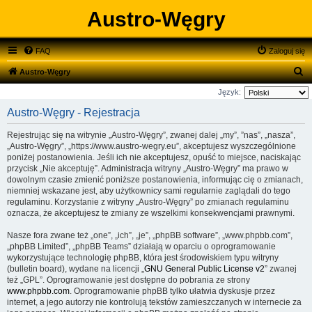
Austro-Węgry
FAQ
Zaloguj się
S
Austro-Węgry
z
Język:
u
Austro-Węgry - Rejestracja
k
Rejestrując się na witrynie „Austro-Węgry”, zwanej dalej „my”, ”nas”, „nasza”,
a
„Austro-Węgry”, „https://www.austro-wegry.eu”, akceptujesz wyszczególnione
j
poniżej postanowienia. Jeśli ich nie akceptujesz, opuść to miejsce, naciskając
przycisk „Nie akceptuję”. Administracja witryny „Austro-Węgry” ma prawo w
dowolnym czasie zmienić poniższe postanowienia, informując cię o zmianach,
niemniej wskazane jest, aby użytkownicy sami regularnie zaglądali do tego
regulaminu. Korzystanie z witryny „Austro-Węgry” po zmianach regulaminu
oznacza, że akceptujesz te zmiany ze wszelkimi konsekwencjami prawnymi.
Nasze fora zwane też „one”, „ich”, „je”, „phpBB software”, „www.phpbb.com”,
„phpBB Limited”, „phpBB Teams” działają w oparciu o oprogramowanie
wykorzystujące technologię phpBB, która jest środowiskiem typu witryny
(bulletin board), wydane na licencji „
GNU General Public License v2
” zwanej
też „GPL”. Oprogramowanie jest dostępne do pobrania ze strony
www.phpbb.com
. Oprogramowanie phpBB tylko ułatwia dyskusje przez
internet, a jego autorzy nie kontrolują tekstów zamieszczanych w internecie za