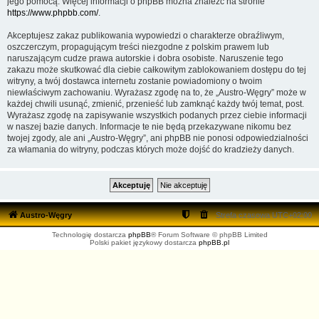
jego pomocą. Więcej informacji o phpBB można znaleźć na stronie
https://www.phpbb.com/
.
Akceptujesz zakaz publikowania wypowiedzi o charakterze obraźliwym,
oszczerczym, propagującym treści niezgodne z polskim prawem lub
naruszającym cudze prawa autorskie i dobra osobiste. Naruszenie tego
zakazu może skutkować dla ciebie całkowitym zablokowaniem dostępu do tej
witryny, a twój dostawca internetu zostanie powiadomiony o twoim
niewłaściwym zachowaniu. Wyrażasz zgodę na to, że „Austro-Węgry” może w
każdej chwili usunąć, zmienić, przenieść lub zamknąć każdy twój temat, post.
Wyrażasz zgodę na zapisywanie wszystkich podanych przez ciebie informacji
w naszej bazie danych. Informacje te nie będą przekazywane nikomu bez
twojej zgody, ale ani „Austro-Węgry”, ani phpBB nie ponosi odpowiedzialności
za włamania do witryny, podczas których może dojść do kradzieży danych.
Austro-Węgry
Strefa czasowa
UTC+02:00
Technologię dostarcza
phpBB
® Forum Software © phpBB Limited
Polski pakiet językowy dostarcza
phpBB.pl