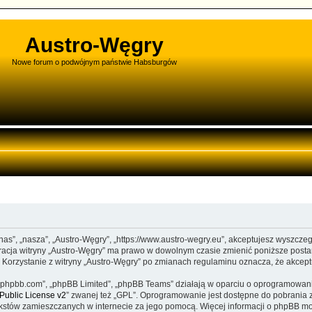
Austro-Węgry
Nowe forum o podwójnym państwie Habsburgów
”nas”, „nasza”, „Austro-Węgry”, „https://www.austro-wegry.eu”, akceptujesz wyszcze
stracja witryny „Austro-Węgry” ma prawo w dowolnym czasie zmienić poniższe posta
. Korzystanie z witryny „Austro-Węgry” po zmianach regulaminu oznacza, że akce
www.phpbb.com”, „phpBB Limited”, „phpBB Teams” działają w oparciu o oprogramowan
ublic License v2
” zwanej też „GPL”. Oprogramowanie jest dostępne do pobrania 
ą tekstów zamieszczanych w internecie za jego pomocą. Więcej informacji o phpBB m