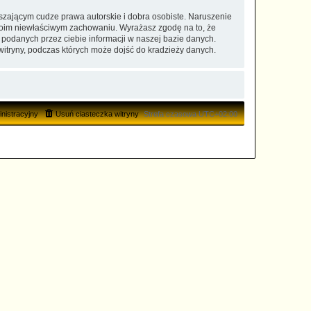
zającym cudze prawa autorskie i dobra osobiste. Naruszenie
twoim niewłaściwym zachowaniu. Wyrażasz zgodę na to, że
 podanych przez ciebie informacji w naszej bazie danych.
witryny, podczas których może dojść do kradzieży danych.
nistracyjny
Usuń ciasteczka witryny
Strefa czasowa
UTC+02:00