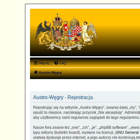
Więcej…
FAQ
Austro-Węgry
Austro-Węgry - Rejestracja
Rejestrując się na witrynie „Austro-Węgry”, zwanej dalej „my”, 
opuść to miejsce, naciskając przycisk „Nie akceptuję”. Admini
aby użytkownicy sami regularnie zaglądali do tego regulaminu
Nasze fora zwane też „one”, „ich”, „je”, „phpBB software”, „
typu witryny (bulletin board), wydane na licencji „
GNU General P
ułatwia dyskusje przez internet, a jego autorzy nie kontroluj