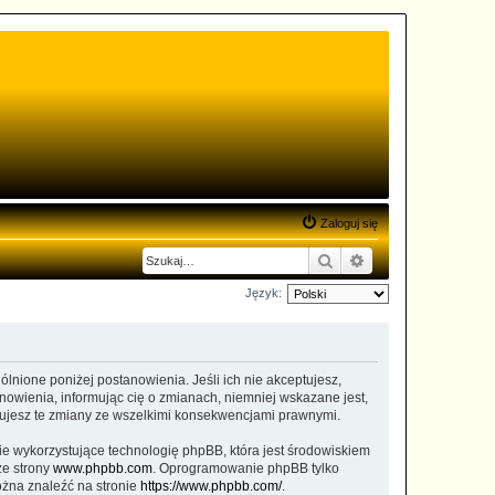
Zaloguj się
Szukaj
Wyszukiwanie zaa
Język:
gólnione poniżej postanowienia. Jeśli ich nie akceptujesz,
nowienia, informując cię o zmianach, niemniej wskazane jest,
ptujesz te zmiany ze wszelkimi konsekwencjami prawnymi.
ie wykorzystujące technologię phpBB, która jest środowiskiem
ze strony
www.phpbb.com
. Oprogramowanie phpBB tylko
ożna znaleźć na stronie
https://www.phpbb.com/
.