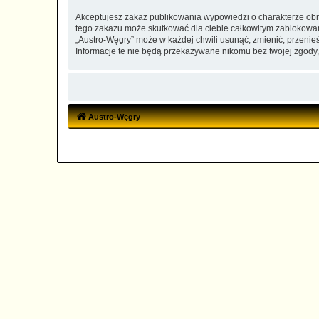
Akceptujesz zakaz publikowania wypowiedzi o charakterze obr
tego zakazu może skutkować dla ciebie całkowitym zablokowan
„Austro-Węgry” może w każdej chwili usunąć, zmienić, przenie
Informacje te nie będą przekazywane nikomu bez twojej zgody,
Austro-Węgry