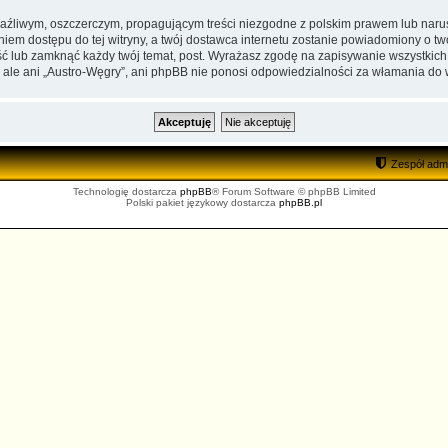
aźliwym, oszczerczym, propagującym treści niezgodne z polskim prawem lub narus
iem dostępu do tej witryny, a twój dostawca internetu zostanie powiadomiony o 
ść lub zamknąć każdy twój temat, post. Wyrażasz zgodę na zapisywanie wszystkich
 ale ani „Austro-Węgry”, ani phpBB nie ponosi odpowiedzialności za włamania do 
Zespół admi
Technologię dostarcza
phpBB
® Forum Software © phpBB Limited
Polski pakiet językowy dostarcza
phpBB.pl