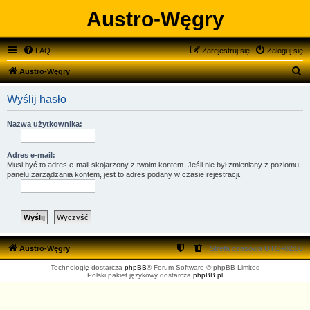
Austro-Węgry
FAQ
Zarejestruj się
Zaloguj się
S
Austro-Węgry
z
Wyślij hasło
u
k
Nazwa użytkownika:
a
j
Adres e-mail:
Musi być to adres e-mail skojarzony z twoim kontem. Jeśli nie był zmieniany z poziomu
panelu zarządzania kontem, jest to adres podany w czasie rejestracji.
Austro-Węgry
Strefa czasowa
UTC+02:00
Technologię dostarcza
phpBB
® Forum Software © phpBB Limited
Polski pakiet językowy dostarcza
phpBB.pl