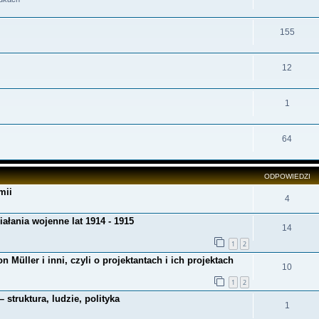
155
12
1
64
ODPOWIEDZI
mii
4
ałania wojenne lat 1914 - 1915
14
1
2
Müller i inni, czyli o projektantach i ich projektach
10
1
2
struktura, ludzie, polityka
1