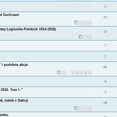
0
od Gorlicami
25
1
2
3
itwy Legionów Polskich 1914-1916)
14
1
2
7
2
” i podobne akcje.
89
1
5
6
7
8
9
…
9
1916. Tom I. "
3
, lotnik z Galicji
28
1
2
3
wieku.