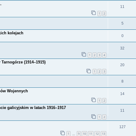
.
11
1
2
5
ich kolejach
0
32
1
2
3
4
w Tarnogórze (1914–1915)
20
1
2
3
8
obów Wojennych
14
1
2
cie galicyjskim w latach 1916–1917
11
1
2
127
1
9
10
11
12
13
…