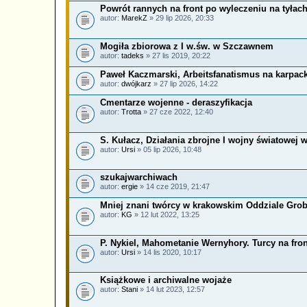
Powrót rannych na front po wyleczeniu na tyłach
autor:
MarekZ
» 29 lip 2026, 20:33
Mogiła zbiorowa z I w.św. w Szczawnem
autor:
tadeks
» 27 lis 2019, 20:22
Paweł Kaczmarski, Arbeitsfanatismus na karpack
autor:
dwójkarz
» 27 lip 2026, 14:22
Cmentarze wojenne - deraszyfikacja
autor:
Trotta
» 27 cze 2022, 12:40
S. Kułacz, Działania zbrojne I wojny światowej 
autor:
Ursi
» 05 lip 2026, 10:48
szukajwarchiwach
autor:
ergie
» 14 cze 2019, 21:47
Mniej znani twórcy w krakowskim Oddziale Gr
autor:
KG
» 12 lut 2022, 13:25
P. Nykiel, Mahometanie Wernyhory. Turcy na fron
autor:
Ursi
» 14 lis 2020, 10:17
Książkowe i archiwalne wojaże
autor:
Stani
» 14 lut 2023, 12:57