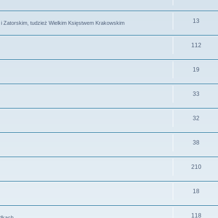
13
m i Zatorskim, tudzież Wielkim Księstwem Krakowskim
112
19
33
32
38
210
18
118
odkach