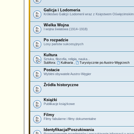
Galicja i Lodomeria
Królestwo Galicji i Lodomerii wraz z Księstwem Oświęcimski
Wielka Wojna
I wojna światowa (1914–1918)
Po rozpadzie
Losy państw sukcesyjnych
Kultura
Sztuka, filozofia, religia, nauka...
Subfora:
Kulinaria
,
Turystycznie po Austro-Węgrzech
Postacie
Wybitni obywatele Austro-Węgier
Źródła historyczne
Książki
Publikacje książkowe
Filmy
Filmy fabularne i filmy dokumentalne
Identyfikacja/Poszukiwania
Rozpoznawanie przedmiotów i poszukiwanie informacji o prz