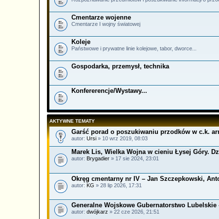
Cmentarze wojenne
Cmentarze I wojny światowej
Koleje
Państwowe i prywatne linie kolejowe, tabor, dworce...
Gospodarka, przemysł, technika
Konfererencje/Wystawy...
AKTYWNE TEMATY
Garść porad o poszukiwaniu przodków w c.k. ar
autor:
Ursi
» 10 wrz 2019, 08:03
Marek Lis, Wielka Wojna w cieniu Łysej Góry. Dzi
autor:
Brygadier
» 17 sie 2024, 23:01
Okręg cmentarny nr IV – Jan Szczepkowski, Anton 
autor:
KG
» 28 lip 2026, 17:31
Generalne Wojskowe Gubernatorstwo Lubelskie – 
autor:
dwójkarz
» 22 cze 2026, 21:51