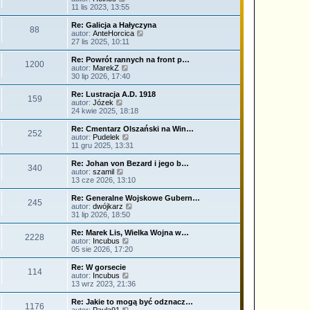
a
e
y
11 lis 2023, 13:55
j
t
ś
n
l
w
Re: Galicja a Hałyczyna
o
88
n
i
W
autor:
AnteHorcica
w
a
e
y
27 lis 2025, 10:11
s
j
t
ś
z
n
l
w
Re: Powrót rannych na front p…
y
o
1200
n
i
W
autor:
MarekZ
p
w
a
e
y
30 lip 2026, 17:40
o
s
j
t
ś
s
z
n
l
w
Re: Lustracja A.D. 1918
t
y
o
159
n
i
W
autor:
Józek
p
w
a
e
y
24 kwie 2025, 18:18
o
s
j
t
ś
s
z
n
l
w
Re: Cmentarz Olszański na Win…
t
y
o
252
n
i
W
autor:
Pudelek
p
w
a
e
y
11 gru 2025, 13:31
o
s
j
t
ś
s
z
n
l
w
Re: Johan von Bezard i jego b…
t
y
o
340
n
i
W
autor:
szamil
p
w
a
e
y
13 cze 2026, 13:10
o
s
j
t
ś
s
z
n
l
w
Re: Generalne Wojskowe Gubern…
t
y
o
245
n
i
W
autor:
dwójkarz
p
w
a
e
y
31 lip 2026, 18:50
o
s
j
t
ś
s
z
n
l
w
Re: Marek Lis, Wielka Wojna w…
t
y
o
2228
n
i
W
autor:
Incubus
p
w
a
e
y
05 sie 2026, 17:20
o
s
j
t
ś
s
z
n
l
w
Re: W gorsecie
t
y
o
114
n
i
W
autor:
Incubus
p
w
a
e
y
13 wrz 2023, 21:36
o
s
j
t
ś
s
z
n
l
w
Re: Jakie to mogą być odznacz…
t
y
o
1176
n
i
W