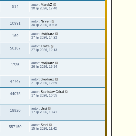
autor:
MarekZ
514
30 lip 2026, 17:40
autor:
Nirven
10991
30 lip 2026, 09:08
autor:
dwójkarz
169
27 lip 2026, 14:22
autor:
Trotta
50187
27 lip 2026, 12:13
autor:
dwójkarz
1725
26 lip 2026, 16:34
autor:
dwójkarz
47747
21 lip 2026, 12:59
autor:
Stanislaw Góral
44075
17 lip 2026, 16:35
autor:
Ursi
18920
17 lip 2026, 10:41
autor:
Stani
557150
15 lip 2026, 11:42