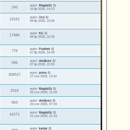
autor:
MagdaSz
240
10 lip 2026, 14:23
autor:
Ursi
10161
09 lip 2026, 10:26
autor:
KG
17886
08 lip 2026, 16:25
autor:
Pudelek
776
07 lip 2026, 16:49
autor:
dwójkarz
595
07 lip 2026, 15:55
autor:
primo
309527
27 cze 2026, 13:42
autor:
MagdaSz
2519
26 cze 2026, 15:18
autor:
dwójkarz
663
23 cze 2026, 07:34
autor:
MagdaSz
42271
21 cze 2026, 21:43
autor:
kiedar