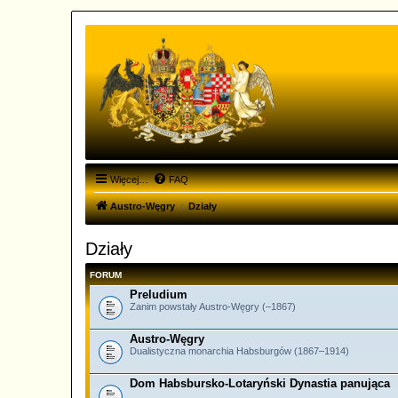
Więcej…
FAQ
Austro-Węgry
Działy
Działy
FORUM
Preludium
Zanim powstały Austro-Węgry (–1867)
Austro-Węgry
Dualistyczna monarchia Habsburgów (1867–1914)
Dom Habsbursko-Lotaryński Dynastia panująca