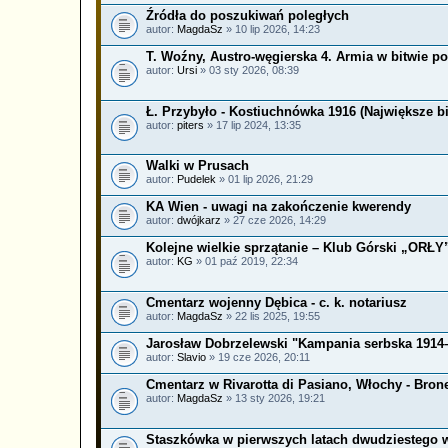
Źródła do poszukiwań poległych
autor:
MagdaSz
» 10 lip 2026, 14:23
T. Woźny, Austro-węgierska 4. Armia w bitwie p
autor:
Ursi
» 03 sty 2026, 08:39
Ł. Przybyło - Kostiuchnówka 1916 (Największe b
autor:
piters
» 17 lip 2024, 13:35
Walki w Prusach
autor:
Pudelek
» 01 lip 2026, 21:29
KA Wien - uwagi na zakończenie kwerendy
autor:
dwójkarz
» 27 cze 2026, 14:29
Kolejne wielkie sprzątanie – Klub Górski „ORŁY
autor:
KG
» 01 paź 2019, 22:34
Cmentarz wojenny Dębica - c. k. notariusz
autor:
MagdaSz
» 22 lis 2025, 19:55
Jarosław Dobrzelewski "Kampania serbska 1914–
autor:
Slavio
» 19 cze 2026, 20:11
Cmentarz w Rivarotta di Pasiano, Włochy - Bronek
autor:
MagdaSz
» 13 sty 2026, 19:21
Staszkówka w pierwszych latach dwudziestego 