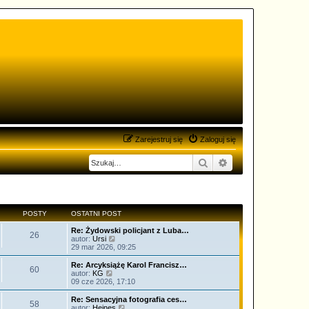
Zarejestruj się
Zaloguj się
Szukaj
Wyszukiwanie zaa
POSTY
OSTATNI POST
Re: Żydowski policjant z Luba…
26
W
autor:
Ursi
y
29 mar 2026, 09:25
ś
w
Re: Arcyksiążę Karol Francisz…
60
i
W
autor:
KG
e
y
09 cze 2026, 17:10
t
ś
l
w
Re: Sensacyjna fotografia ces…
58
n
i
W
autor:
Heines