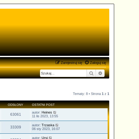
Zarejestruj się
Zaloguj się
Szukaj
Wyszukiwanie zaa
Tematy: 8 • Strona
1
z
1
ODSŁONY
OSTATNI POST
autor:
Heines
63061
11 lis 2023, 13:55
autor:
Trzaska
33309
06 sty 2023, 16:07
autor:
Ursi