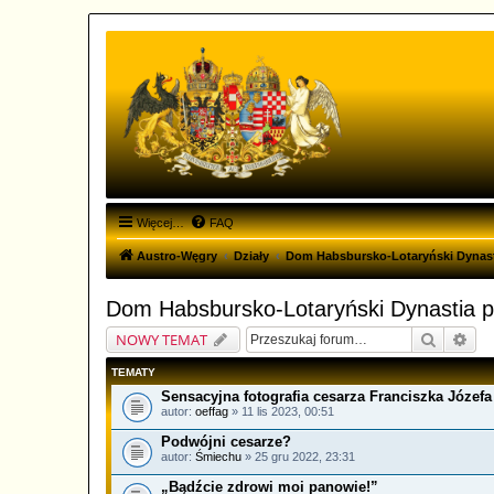
Więcej…
FAQ
Austro-Węgry
Działy
Dom Habsbursko-Lotaryński Dynast
Dom Habsbursko-Lotaryński Dynastia 
Szukaj
Wys
NOWY TEMAT
TEMATY
Sensacyjna fotografia cesarza Franciszka Józefa
autor:
oeffag
» 11 lis 2023, 00:51
Podwójni cesarze?
autor:
Śmiechu
» 25 gru 2022, 23:31
„Bądźcie zdrowi moi panowie!”