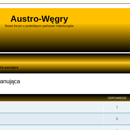
Austro-Węgry
Nowe forum o podwójnym państwie Habsburgów
ia panująca
panująca
zukiwanie zaawansowane
ODPOWIEDZI
1
6