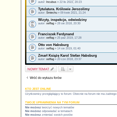
autor:
Incubus
» 22 lis 2022, 20:23
Tytulatura. Królowie Jerozolimy
autor:
Śmiechu
» 09 kwie 2021, 21:24
Wizyty, inspekcje, odwiedziny
autor:
oeffag
» 28 sie 2018, 20:30
Franciszek Ferdynand
autor:
oeffag
» 25 paź 2019, 17:28
Otto von Habsburg
autor:
oeffag
» 14 sie 2019, 01:40
Zmarł Książę Karol Stefan Habsburg
autor:
oeffag
» 20 cze 2018, 23:37
NOWY TEMAT
Wróć do wykazu forów
KTO JEST ONLINE
Użytkownicy przeglądający to forum: Obecnie na forum nie ma żadnego
TWOJE UPRAWNIENIA NA TYM FORUM
Nie możesz
tworzyć nowych tematów
Nie możesz
odpowiadać w tematach
Nie możesz
zmieniać swoich postów