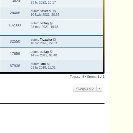
13824
23 lis 2022, 10:17
autor:
Śmiechu
28408
10 kwie 2021, 20:36
autor:
oeffag
132333
28 mar 2021, 19:33
autor:
Trzaska
32550
10 sie 2020, 22:33
autor:
oeffag
17659
14 sie 2019, 01:40
autor:
Dtm
67938
01 lip 2018, 11:31
Tematy: 8 • Strona
1
z
1
Przejdź do