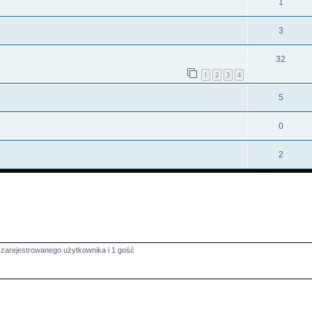
1
3
32
1
2
3
4
5
0
2
 zarejestrowanego użytkownika i 1 gość