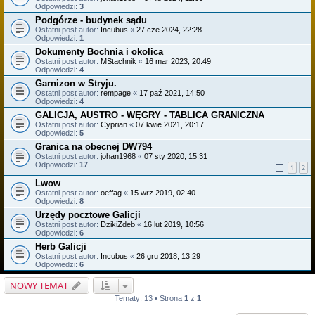
Odpowiedzi:
3
Podgórze - budynek sądu
Ostatni post autor:
Incubus
«
27 cze 2024, 22:28
Odpowiedzi:
1
Dokumenty Bochnia i okolica
Ostatni post autor:
MStachnik
«
16 mar 2023, 20:49
Odpowiedzi:
4
Garnizon w Stryju.
Ostatni post autor:
rempage
«
17 paź 2021, 14:50
Odpowiedzi:
4
GALICJA, AUSTRO - WĘGRY - TABLICA GRANICZNA
Ostatni post autor:
Cyprian
«
07 kwie 2021, 20:17
Odpowiedzi:
5
Granica na obecnej DW794
Ostatni post autor:
johan1968
«
07 sty 2020, 15:31
Odpowiedzi:
17
1
2
Lwow
Ostatni post autor:
oeffag
«
15 wrz 2019, 02:40
Odpowiedzi:
8
Urzędy pocztowe Galicji
Ostatni post autor:
DzikiZdeb
«
16 lut 2019, 10:56
Odpowiedzi:
6
Herb Galicji
Ostatni post autor:
Incubus
«
26 gru 2018, 13:29
Odpowiedzi:
6
NOWY TEMAT
Tematy: 13 • Strona
1
z
1