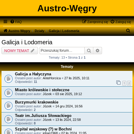
Austro-Węgry
FAQ
Zarejestruj się
Zaloguj się
S
Austro-Węgry
Działy
Galicja i Lodomeria
z
Galicja i Lodomeria
u
Szukaj
Wyszukiwanie zaa
NOWY TEMAT
k
Tematy: 13 • Strona
1
z
1
a
Tematy
j
Galicja a Hałyczyna
Ostatni post autor:
AnteHorcica
«
27 lis 2025, 10:11
Odpowiedzi:
11
1
2
Miasto królewskie i stołeczne
Ostatni post autor:
Józek
«
03 sie 2025, 19:12
Burzymurki krakowskie
Ostatni post autor:
Józek
«
14 gru 2024, 16:56
Odpowiedzi:
2
Teatr im.Juliusza Słowackiego
Ostatni post autor:
Józek
«
13 lis 2024, 22:58
Odpowiedzi:
8
Szpital wojskowy (?) w Bochni
Ostatni post autor:
johan1968
«
07 lis 2024, 11:05