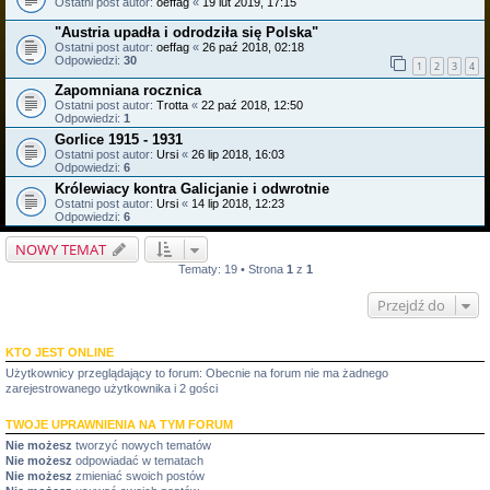
Ostatni post autor:
oeffag
«
19 lut 2019, 17:15
"Austria upadła i odrodziła się Polska"
Ostatni post autor:
oeffag
«
26 paź 2018, 02:18
Odpowiedzi:
30
1
2
3
4
Zapomniana rocznica
Ostatni post autor:
Trotta
«
22 paź 2018, 12:50
Odpowiedzi:
1
Gorlice 1915 - 1931
Ostatni post autor:
Ursi
«
26 lip 2018, 16:03
Odpowiedzi:
6
Królewiacy kontra Galicjanie i odwrotnie
Ostatni post autor:
Ursi
«
14 lip 2018, 12:23
Odpowiedzi:
6
NOWY TEMAT
Tematy: 19 • Strona
1
z
1
Przejdź do
KTO JEST ONLINE
Użytkownicy przeglądający to forum: Obecnie na forum nie ma żadnego
zarejestrowanego użytkownika i 2 gości
TWOJE UPRAWNIENIA NA TYM FORUM
Nie możesz
tworzyć nowych tematów
Nie możesz
odpowiadać w tematach
Nie możesz
zmieniać swoich postów