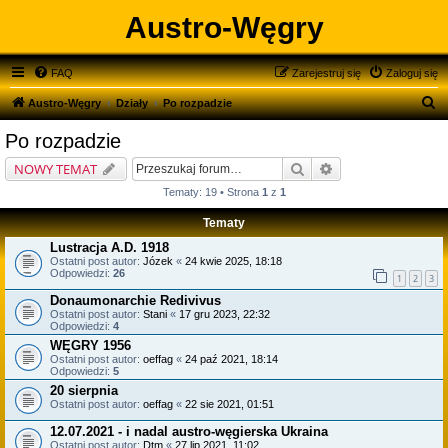
Austro-Węgry
FAQ
Zarejestruj się
Zaloguj się
S
Austro-Węgry
Działy
Po rozpadzie
z
Po rozpadzie
u
Szukaj
Wyszukiwanie zaa
NOWY TEMAT
k
Tematy: 19 • Strona
1
z
1
a
Tematy
j
Lustracja A.D. 1918
Ostatni post autor:
Józek
«
24 kwie 2025, 18:18
Odpowiedzi:
26
1
2
3
Donaumonarchie Redivivus
Ostatni post autor:
Stani
«
17 gru 2023, 22:32
Odpowiedzi:
4
WĘGRY 1956
Ostatni post autor:
oeffag
«
24 paź 2021, 18:14
Odpowiedzi:
5
20 sierpnia
Ostatni post autor:
oeffag
«
22 sie 2021, 01:51
12.07.2021 - i nadal austro-węgierska Ukraina
Ostatni post autor:
Dtm
«
27 lip 2021, 11:02