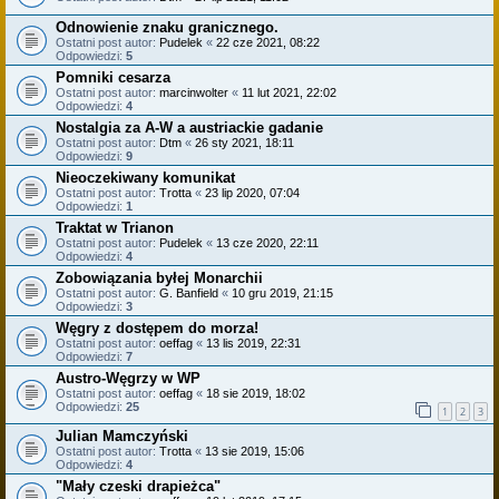
Odnowienie znaku granicznego.
Ostatni post autor:
Pudelek
«
22 cze 2021, 08:22
Odpowiedzi:
5
Pomniki cesarza
Ostatni post autor:
marcinwolter
«
11 lut 2021, 22:02
Odpowiedzi:
4
Nostalgia za A-W a austriackie gadanie
Ostatni post autor:
Dtm
«
26 sty 2021, 18:11
Odpowiedzi:
9
Nieoczekiwany komunikat
Ostatni post autor:
Trotta
«
23 lip 2020, 07:04
Odpowiedzi:
1
Traktat w Trianon
Ostatni post autor:
Pudelek
«
13 cze 2020, 22:11
Odpowiedzi:
4
Zobowiązania byłej Monarchii
Ostatni post autor:
G. Banfield
«
10 gru 2019, 21:15
Odpowiedzi:
3
Węgry z dostępem do morza!
Ostatni post autor:
oeffag
«
13 lis 2019, 22:31
Odpowiedzi:
7
Austro-Węgrzy w WP
Ostatni post autor:
oeffag
«
18 sie 2019, 18:02
Odpowiedzi:
25
1
2
3
Julian Mamczyński
Ostatni post autor:
Trotta
«
13 sie 2019, 15:06
Odpowiedzi:
4
"Mały czeski drapieżca"