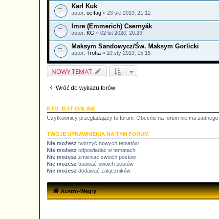
Karl Kuk
autor:
oeffag
» 23 sie 2019, 21:12
Imre (Emmerich) Csernyák
autor:
KG
» 02 lut 2020, 20:29
Maksym Sandowycz/Św. Maksym Gorlicki
autor:
Trotta
» 10 sty 2019, 15:15
NOWY TEMAT
Wróć do wykazu forów
KTO JEST ONLINE
Użytkownicy przeglądający to forum: Obecnie na forum nie ma żadnego
TWOJE UPRAWNIENIA NA TYM FORUM
Nie możesz
tworzyć nowych tematów
Nie możesz
odpowiadać w tematach
Nie możesz
zmieniać swoich postów
Nie możesz
usuwać swoich postów
Nie możesz
dodawać załączników
Austro-Węgry