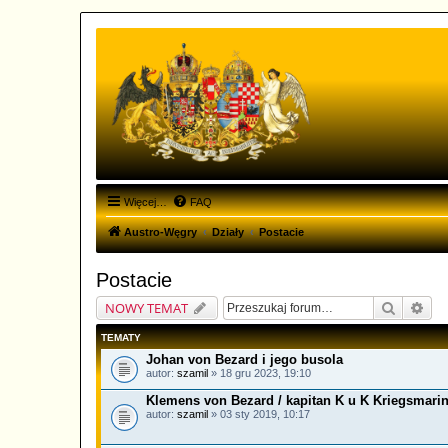
Więcej…
FAQ
Austro-Węgry
Działy
Postacie
Postacie
Szukaj
Wys
NOWY TEMAT
TEMATY
Johan von Bezard i jego busola
autor:
szamil
» 18 gru 2023, 19:10
Klemens von Bezard / kapitan K u K Kriegsmari
autor:
szamil
» 03 sty 2019, 10:17