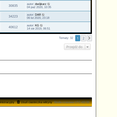
autor:
dwójkarz
30835
04 paź 2020, 10:35
autor:
DAR
34223
06 lut 2020, 23:18
autor:
KG
40612
14 sie 2019, 06:51
1
2
Następna
Tematy: 32
Przejdź do
nistracyjny
Usuń ciasteczka witryny
Strefa czasowa
UTC+02:00