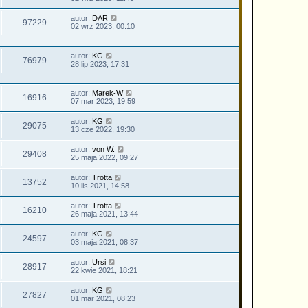
autor:
DAR
97229
02 wrz 2023, 00:10
autor:
KG
76979
28 lip 2023, 17:31
autor:
Marek-W
16916
07 mar 2023, 19:59
autor:
KG
29075
13 cze 2022, 19:30
autor:
von W.
29408
25 maja 2022, 09:27
autor:
Trotta
13752
10 lis 2021, 14:58
autor:
Trotta
16210
26 maja 2021, 13:44
autor:
KG
24597
03 maja 2021, 08:37
autor:
Ursi
28917
22 kwie 2021, 18:21
autor:
KG
27827
01 mar 2021, 08:23