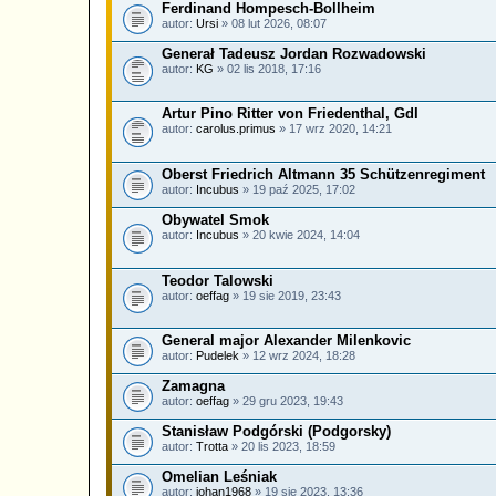
Ferdinand Hompesch-Bollheim
autor:
Ursi
» 08 lut 2026, 08:07
Generał Tadeusz Jordan Rozwadowski
autor:
KG
» 02 lis 2018, 17:16
Artur Pino Ritter von Friedenthal, GdI
autor:
carolus.primus
» 17 wrz 2020, 14:21
Oberst Friedrich Altmann 35 Schützenregiment
autor:
Incubus
» 19 paź 2025, 17:02
Obywatel Smok
autor:
Incubus
» 20 kwie 2024, 14:04
Teodor Talowski
autor:
oeffag
» 19 sie 2019, 23:43
General major Alexander Milenkovic
autor:
Pudelek
» 12 wrz 2024, 18:28
Zamagna
autor:
oeffag
» 29 gru 2023, 19:43
Stanisław Podgórski (Podgorsky)
autor:
Trotta
» 20 lis 2023, 18:59
Omelian Leśniak
autor:
johan1968
» 19 sie 2023, 13:36