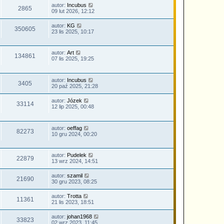
autor:
Incubus
2865
09 lut 2026, 12:12
autor:
KG
350605
23 lis 2025, 10:17
autor:
Art
134861
07 lis 2025, 19:25
autor:
Incubus
3405
20 paź 2025, 21:28
autor:
Józek
33114
12 lip 2025, 00:48
autor:
oeffag
82273
10 gru 2024, 00:20
autor:
Pudelek
22879
13 wrz 2024, 14:51
autor:
szamil
21690
30 gru 2023, 08:25
autor:
Trotta
11361
21 lis 2023, 18:51
autor:
johan1968
33823
02 wrz 2023, 11:45