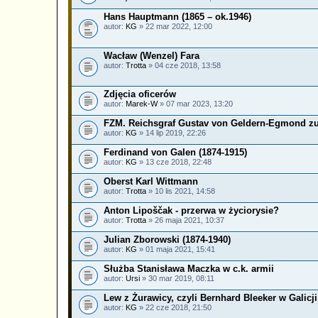
Hans Hauptmann (1865 – ok.1946)
autor:
KG
» 22 mar 2022, 12:00
Wacław (Wenzel) Fara
autor:
Trotta
» 04 cze 2018, 13:58
Zdjęcia oficerów
autor:
Marek-W
» 07 mar 2023, 13:20
FZM. Reichsgraf Gustav von Geldern-Egmond zu 
autor:
KG
» 14 lip 2019, 22:26
Ferdinand von Galen (1874-1915)
autor:
KG
» 13 cze 2018, 22:48
Oberst Karl Wittmann
autor:
Trotta
» 10 lis 2021, 14:58
Anton Lipoščak - przerwa w życiorysie?
autor:
Trotta
» 26 maja 2021, 10:37
Julian Zborowski (1874-1940)
autor:
KG
» 01 maja 2021, 15:41
Służba Stanisława Maczka w c.k. armii
autor:
Ursi
» 30 mar 2019, 08:11
Lew z Żurawicy, czyli Bernhard Bleeker w Galicji
autor:
KG
» 22 cze 2018, 21:50