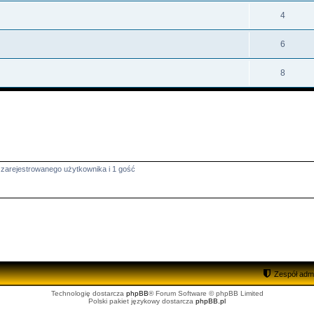
4
6
8
 zarejestrowanego użytkownika i 1 gość
Zespół admi
Technologię dostarcza
phpBB
® Forum Software © phpBB Limited
Polski pakiet językowy dostarcza
phpBB.pl