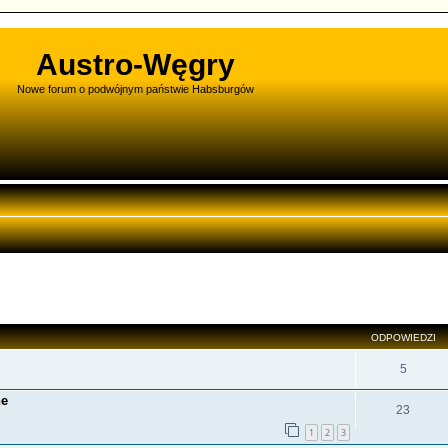
Austro-Węgry
Nowe forum o podwójnym państwie Habsburgów
zukiwanie zaawansowane
ODPOWIEDZI
5
ne
23
1
2
3