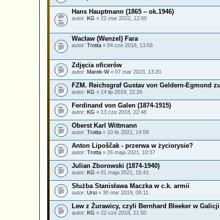
Hans Hauptmann (1865 – ok.1946)
autor:
KG
» 22 mar 2022, 12:00
Wacław (Wenzel) Fara
autor:
Trotta
» 04 cze 2018, 13:58
Zdjęcia oficerów
autor:
Marek-W
» 07 mar 2023, 13:20
FZM. Reichsgraf Gustav von Geldern-Egmond zu 
autor:
KG
» 14 lip 2019, 22:26
Ferdinand von Galen (1874-1915)
autor:
KG
» 13 cze 2018, 22:48
Oberst Karl Wittmann
autor:
Trotta
» 10 lis 2021, 14:58
Anton Lipoščak - przerwa w życiorysie?
autor:
Trotta
» 26 maja 2021, 10:37
Julian Zborowski (1874-1940)
autor:
KG
» 01 maja 2021, 15:41
Służba Stanisława Maczka w c.k. armii
autor:
Ursi
» 30 mar 2019, 08:11
Lew z Żurawicy, czyli Bernhard Bleeker w Galicji
autor:
KG
» 22 cze 2018, 21:50