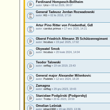
Ferdinand Hompesch-Bollheim
autor:
Ursi
» 08 lut 2026, 08:07
Generał Tadeusz Jordan Rozwadowski
autor:
KG
» 02 lis 2018, 17:16
Artur Pino Ritter von Friedenthal, GdI
autor:
carolus.primus
» 17 wrz 2020, 14:21
Oberst Friedrich Altmann 35 Schützenregiment
autor:
Incubus
» 19 paź 2025, 17:02
Obywatel Smok
autor:
Incubus
» 20 kwie 2024, 14:04
Teodor Talowski
autor:
oeffag
» 19 sie 2019, 23:43
General major Alexander Milenkovic
autor:
Pudelek
» 12 wrz 2024, 18:28
Zamagna
autor:
oeffag
» 29 gru 2023, 19:43
Stanisław Podgórski (Podgorsky)
autor:
Trotta
» 20 lis 2023, 18:59
Omelian Leśniak
autor:
johan1968
» 19 sie 2023, 13:36