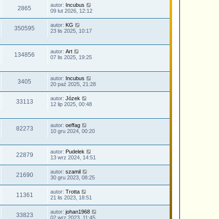
autor:
Incubus
2865
09 lut 2026, 12:12
autor:
KG
350595
23 lis 2025, 10:17
autor:
Art
134856
07 lis 2025, 19:25
autor:
Incubus
3405
20 paź 2025, 21:28
autor:
Józek
33113
12 lip 2025, 00:48
autor:
oeffag
82273
10 gru 2024, 00:20
autor:
Pudelek
22879
13 wrz 2024, 14:51
autor:
szamil
21690
30 gru 2023, 08:25
autor:
Trotta
11361
21 lis 2023, 18:51
autor:
johan1968
33823
02 wrz 2023, 11:45