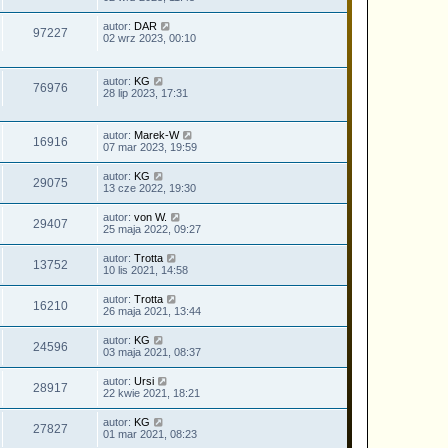
autor:
DAR
97227
02 wrz 2023, 00:10
autor:
KG
76976
28 lip 2023, 17:31
autor:
Marek-W
16916
07 mar 2023, 19:59
autor:
KG
29075
13 cze 2022, 19:30
autor:
von W.
29407
25 maja 2022, 09:27
autor:
Trotta
13752
10 lis 2021, 14:58
autor:
Trotta
16210
26 maja 2021, 13:44
autor:
KG
24596
03 maja 2021, 08:37
autor:
Ursi
28917
22 kwie 2021, 18:21
autor:
KG
27827
01 mar 2021, 08:23