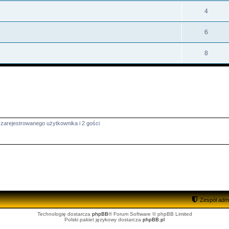
4
6
8
zarejestrowanego użytkownika i 2 gości
Zespół admi
Technologię dostarcza
phpBB
® Forum Software © phpBB Limited
Polski pakiet językowy dostarcza
phpBB.pl