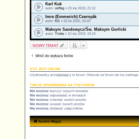
Karl Kuk
autor:
oeffag
» 23 sie 2019, 21:12
Imre (Emmerich) Csernyák
autor:
KG
» 02 lut 2020, 20:29
Maksym Sandowycz/Św. Maksym Gorlicki
autor:
Trotta
» 10 sty 2019, 15:15
NOWY TEMAT
Wróć do wykazu forów
KTO JEST ONLINE
Użytkownicy przeglądający to forum: Obecnie na forum nie ma żadnego 
TWOJE UPRAWNIENIA NA TYM FORUM
Nie możesz
tworzyć nowych tematów
Nie możesz
odpowiadać w tematach
Nie możesz
zmieniać swoich postów
Nie możesz
usuwać swoich postów
Nie możesz
dodawać załączników
Austro-Węgry