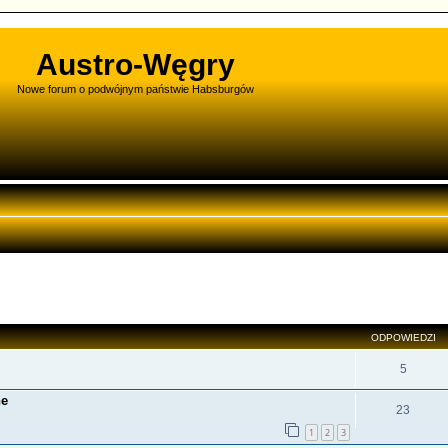
Austro-Węgry
Nowe forum o podwójnym państwie Habsburgów
zukiwanie zaawansowane
ODPOWIEDZI
5
ne
23
1
2
3