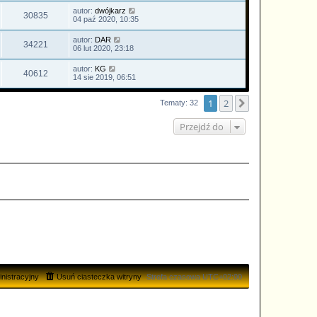
autor:
dwójkarz
30835
04 paź 2020, 10:35
autor:
DAR
34221
06 lut 2020, 23:18
autor:
KG
40612
14 sie 2019, 06:51
1
2
Następna
Tematy: 32
Przejdź do
nistracyjny
Usuń ciasteczka witryny
Strefa czasowa
UTC+02:00