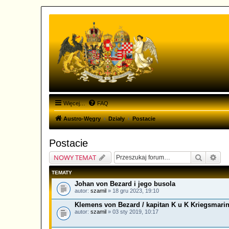
Więcej…
FAQ
Austro-Węgry
Działy
Postacie
Postacie
Szukaj
Wys
NOWY TEMAT
TEMATY
Johan von Bezard i jego busola
autor:
szamil
» 18 gru 2023, 19:10
Klemens von Bezard / kapitan K u K Kriegsmari
autor:
szamil
» 03 sty 2019, 10:17