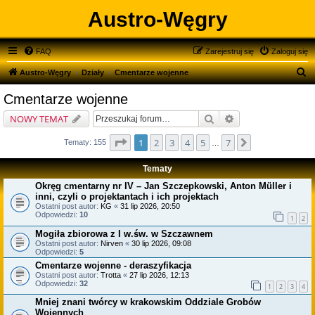
Austro-Węgry
FAQ
Zarejestruj się
Zaloguj się
S
Austro-Węgry
Działy
Cmentarze wojenne
z
Cmentarze wojenne
u
Szukaj
Wyszukiwanie zaa
NOWY TEMAT
k
a
Strona
1
z
7
1
2
3
4
5
7
Następna
Tematy: 155
…
j
Tematy
Okręg cmentarny nr IV – Jan Szczepkowski, Anton Müller i
inni, czyli o projektantach i ich projektach
Ostatni post autor:
KG
«
31 lip 2026, 20:50
Odpowiedzi:
10
1
2
Mogiła zbiorowa z I w.św. w Szczawnem
Ostatni post autor:
Nirven
«
30 lip 2026, 09:08
Odpowiedzi:
5
Cmentarze wojenne - deraszyfikacja
Ostatni post autor:
Trotta
«
27 lip 2026, 12:13
Odpowiedzi:
32
1
2
3
4
Mniej znani twórcy w krakowskim Oddziale Grobów
Wojennych