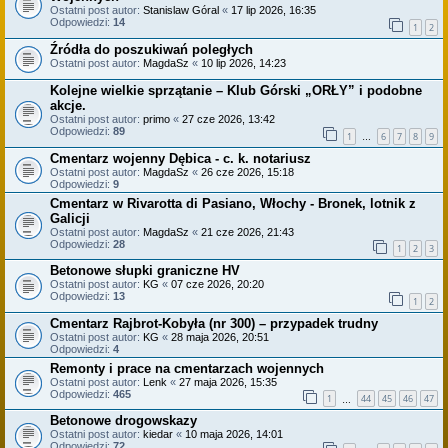
Ostatni post autor:
Stanislaw Góral
«
17 lip 2026, 16:35
Odpowiedzi:
14
1
2
Źródła do poszukiwań poległych
Ostatni post autor:
MagdaSz
«
10 lip 2026, 14:23
Kolejne wielkie sprzątanie – Klub Górski „ORŁY” i podobne
akcje.
Ostatni post autor:
primo
«
27 cze 2026, 13:42
Odpowiedzi:
89
1
6
7
8
9
…
Cmentarz wojenny Dębica - c. k. notariusz
Ostatni post autor:
MagdaSz
«
26 cze 2026, 15:18
Odpowiedzi:
9
Cmentarz w Rivarotta di Pasiano, Włochy - Bronek, lotnik z
Galicji
Ostatni post autor:
MagdaSz
«
21 cze 2026, 21:43
Odpowiedzi:
28
1
2
3
Betonowe słupki graniczne HV
Ostatni post autor:
KG
«
07 cze 2026, 20:20
Odpowiedzi:
13
1
2
Cmentarz Rajbrot-Kobyła (nr 300) – przypadek trudny
Ostatni post autor:
KG
«
28 maja 2026, 20:51
Odpowiedzi:
4
Remonty i prace na cmentarzach wojennych
Ostatni post autor:
Lenk
«
27 maja 2026, 15:35
Odpowiedzi:
465
1
44
45
46
47
…
Betonowe drogowskazy
Ostatni post autor:
kiedar
«
10 maja 2026, 14:01
Odpowiedzi:
72