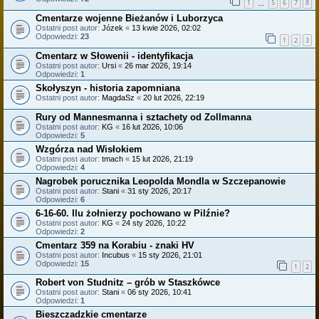
1
5
6
7
8
…
Cmentarze wojenne Bieżanów i Luborzyca
Ostatni post autor:
Józek
«
13 kwie 2026, 02:02
Odpowiedzi:
23
1
2
3
Cmentarz w Słowenii - identyfikacja
Ostatni post autor:
Ursi
«
26 mar 2026, 19:14
Odpowiedzi:
1
Skołyszyn - historia zapomniana
Ostatni post autor:
MagdaSz
«
20 lut 2026, 22:19
Rury od Mannesmanna i sztachety od Zollmanna
Ostatni post autor:
KG
«
16 lut 2026, 10:06
Odpowiedzi:
5
Wzgórza nad Wisłokiem
Ostatni post autor:
tmach
«
15 lut 2026, 21:19
Odpowiedzi:
4
Nagrobek porucznika Leopolda Mondla w Szczepanowie
Ostatni post autor:
Stani
«
31 sty 2026, 20:17
Odpowiedzi:
6
6-16-60. Ilu żołnierzy pochowano w Pilźnie?
Ostatni post autor:
KG
«
24 sty 2026, 10:22
Odpowiedzi:
2
Cmentarz 359 na Korabiu - znaki HV
Ostatni post autor:
Incubus
«
15 sty 2026, 21:01
Odpowiedzi:
15
1
2
Robert von Studnitz – grób w Staszkówce
Ostatni post autor:
Stani
«
06 sty 2026, 10:41
Odpowiedzi:
1
Bieszczadzkie cmentarze