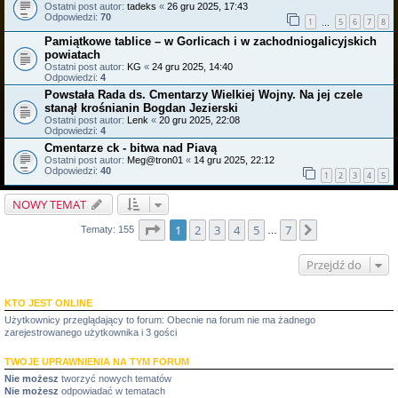
Ostatni post autor:
tadeks
«
26 gru 2025, 17:43
Odpowiedzi:
70
1
5
6
7
8
…
Pamiątkowe tablice – w Gorlicach i w zachodniogalicyjskich
powiatach
Ostatni post autor:
KG
«
24 gru 2025, 14:40
Odpowiedzi:
4
Powstała Rada ds. Cmentarzy Wielkiej Wojny. Na jej czele
stanął krośnianin Bogdan Jezierski
Ostatni post autor:
Lenk
«
20 gru 2025, 22:08
Odpowiedzi:
4
Cmentarze ck - bitwa nad Piavą
Ostatni post autor:
Meg@tron01
«
14 gru 2025, 22:12
Odpowiedzi:
40
1
2
3
4
5
NOWY TEMAT
Strona
1
z
7
1
2
3
4
5
7
Następna
Tematy: 155
…
Przejdź do
KTO JEST ONLINE
Użytkownicy przeglądający to forum: Obecnie na forum nie ma żadnego
zarejestrowanego użytkownika i 3 gości
TWOJE UPRAWNIENIA NA TYM FORUM
Nie możesz
tworzyć nowych tematów
Nie możesz
odpowiadać w tematach