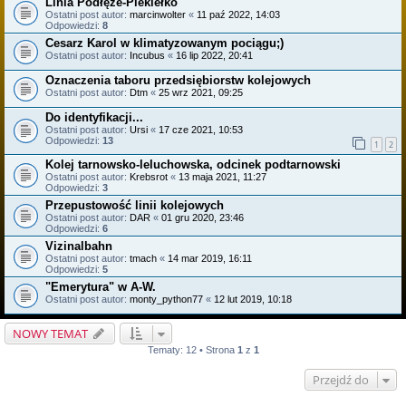
Linia Podłęże-Piekiełko
Ostatni post autor:
marcinwolter
«
11 paź 2022, 14:03
Odpowiedzi:
8
Cesarz Karol w klimatyzowanym pociągu;)
Ostatni post autor:
Incubus
«
16 lip 2022, 20:41
Oznaczenia taboru przedsiębiorstw kolejowych
Ostatni post autor:
Dtm
«
25 wrz 2021, 09:25
Do identyfikacji...
Ostatni post autor:
Ursi
«
17 cze 2021, 10:53
Odpowiedzi:
13
1
2
Kolej tarnowsko-leluchowska, odcinek podtarnowski
Ostatni post autor:
Krebsrot
«
13 maja 2021, 11:27
Odpowiedzi:
3
Przepustowość linii kolejowych
Ostatni post autor:
DAR
«
01 gru 2020, 23:46
Odpowiedzi:
6
Vizinalbahn
Ostatni post autor:
tmach
«
14 mar 2019, 16:11
Odpowiedzi:
5
"Emerytura" w A-W.
Ostatni post autor:
monty_python77
«
12 lut 2019, 10:18
NOWY TEMAT
Tematy: 12 • Strona
1
z
1
Przejdź do