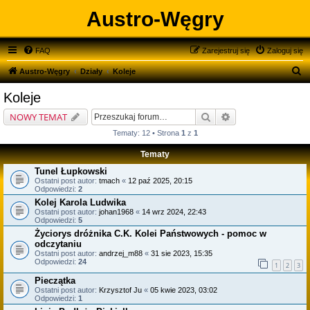
Austro-Węgry
FAQ
Zarejestruj się
Zaloguj się
S
Austro-Węgry
Działy
Koleje
z
Koleje
u
Szukaj
Wyszukiwanie zaa
NOWY TEMAT
k
Tematy: 12 • Strona
1
z
1
a
Tematy
j
Tunel Łupkowski
Ostatni post autor:
tmach
«
12 paź 2025, 20:15
Odpowiedzi:
2
Kolej Karola Ludwika
Ostatni post autor:
johan1968
«
14 wrz 2024, 22:43
Odpowiedzi:
5
Życiorys dróżnika C.K. Kolei Państwowych - pomoc w
odczytaniu
Ostatni post autor:
andrzej_m88
«
31 sie 2023, 15:35
Odpowiedzi:
24
1
2
3
Pieczątka
Ostatni post autor:
Krzysztof Ju
«
05 kwie 2023, 03:02
Odpowiedzi:
1