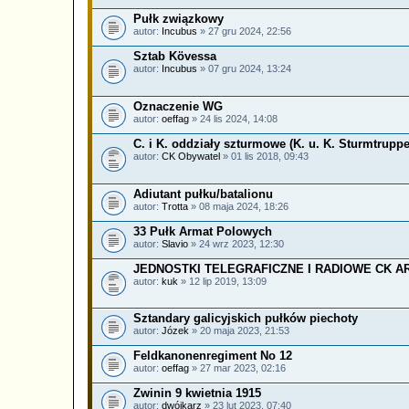
Pułk związkowy
autor:
Incubus
» 27 gru 2024, 22:56
Sztab Kövessa
autor:
Incubus
» 07 gru 2024, 13:24
Oznaczenie WG
autor:
oeffag
» 24 lis 2024, 14:08
C. i K. oddziały szturmowe (K. u. K. Sturmtrupp
autor:
CK Obywatel
» 01 lis 2018, 09:43
Adiutant pułku/batalionu
autor:
Trotta
» 08 maja 2024, 18:26
33 Pułk Armat Polowych
autor:
Slavio
» 24 wrz 2023, 12:30
JEDNOSTKI TELEGRAFICZNE I RADIOWE CK AR
autor:
kuk
» 12 lip 2019, 13:09
Sztandary galicyjskich pułków piechoty
autor:
Józek
» 20 maja 2023, 21:53
Feldkanonenregiment No 12
autor:
oeffag
» 27 mar 2023, 02:16
Zwinin 9 kwietnia 1915
autor:
dwójkarz
» 23 lut 2023, 07:40