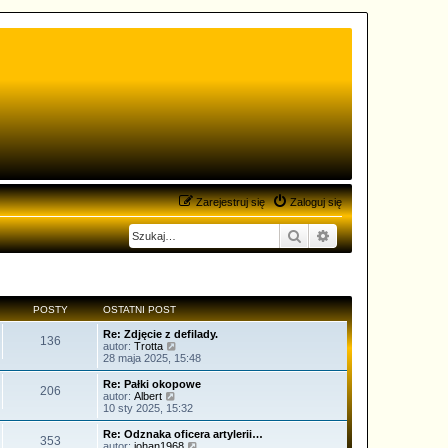
Zarejestruj się
Zaloguj się
Szukaj
Wyszukiwanie zaa
POSTY
OSTATNI POST
Re: Zdjęcie z defilady.
136
W
autor:
Trotta
y
28 maja 2025, 15:48
ś
w
Re: Pałki okopowe
206
i
W
autor:
Albert
e
y
10 sty 2025, 15:32
t
ś
l
w
Re: Odznaka oficera artylerii…
353
n
i
W
autor:
johan1968