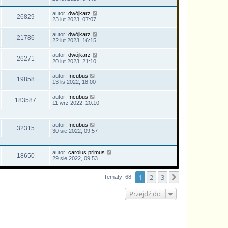
autor:
dwójkarz
26829
23 lut 2023, 07:07
autor:
dwójkarz
21786
22 lut 2023, 16:15
autor:
dwójkarz
26271
20 lut 2023, 21:10
autor:
Incubus
19858
13 lis 2022, 18:00
autor:
Incubus
183587
11 wrz 2022, 20:10
autor:
Incubus
32315
30 sie 2022, 09:57
autor:
carolus.primus
18650
29 sie 2022, 09:53
1
2
3
Następna
Tematy: 68
Przejdź do