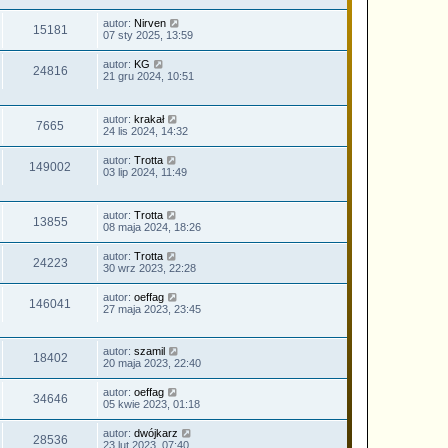
autor:
Nirven
15181
07 sty 2025, 13:59
autor:
KG
24816
21 gru 2024, 10:51
autor:
krakał
7665
24 lis 2024, 14:32
autor:
Trotta
149002
03 lip 2024, 11:49
autor:
Trotta
13855
08 maja 2024, 18:26
autor:
Trotta
24223
30 wrz 2023, 22:28
autor:
oeffag
146041
27 maja 2023, 23:45
autor:
szamil
18402
20 maja 2023, 22:40
autor:
oeffag
34646
05 kwie 2023, 01:18
autor:
dwójkarz
28536
23 lut 2023, 07:40