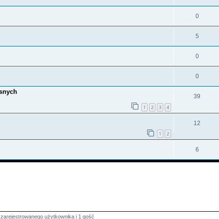
0
5
0
0
esnych
39
1
2
3
4
12
1
2
6
 zarejestrowanego użytkownika i 1 gość