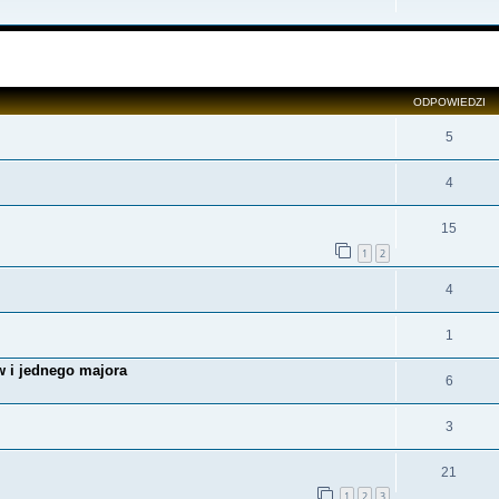
zukiwanie zaawansowane
ODPOWIEDZI
j
5
4
15
1
2
4
1
w i jednego majora
6
3
21
1
2
3