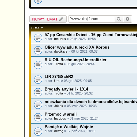
Szukaj
Wys
NOWY TEMAT
TEMATY
57 pp Cesarskie Dzieci - 16 pp Ziemi Tarnowskie
autor:
Incubus
» 26 lip 2026, 15:58
Oficer wywiadu turecki XV Korpus
autor:
dwójkarz
» 09 lut 2021, 09:37
R.U.Off. Rechnungs-Unteroffizier
autor:
Trotta
» 03 gru 2025, 20:44
LIR 27/GSchR2
autor:
Ursi
» 03 gru 2025, 09:05
Brygady artylerii - 1914
autor:
Trotta
» 01 lip 2025, 20:32
mieszkania dla dwóch feldmarszałków-lejtnantó
autor:
Józek
» 05 kwie 2025, 10:33
Przemoc w armii
autor:
Incubus
» 31 mar 2025, 21:24
Pamięć o Wielkiej Wojnie
autor:
oeffag
» 17 paź 2024, 18:19