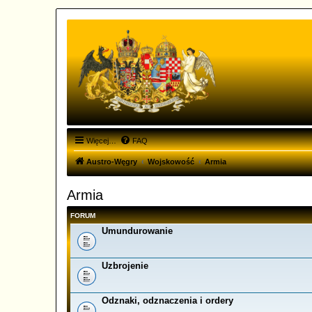
Więcej…
FAQ
Austro-Węgry
Wojskowość
Armia
Armia
FORUM
Umundurowanie
Uzbrojenie
Odznaki, odznaczenia i ordery