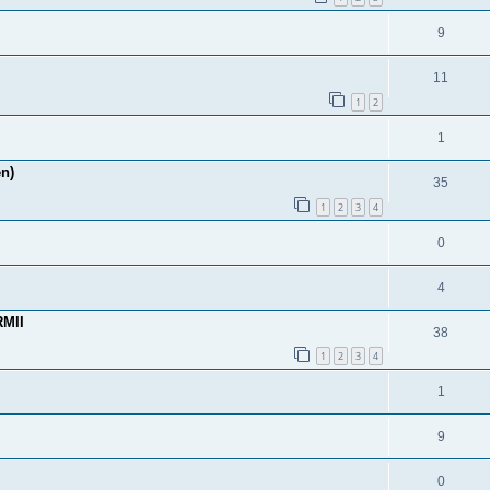
9
11
1
2
1
en)
35
1
2
3
4
0
4
MII
38
1
2
3
4
1
9
0