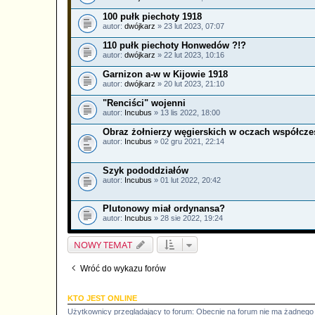
100 pułk piechoty 1918
autor:
dwójkarz
» 23 lut 2023, 07:07
110 pułk piechoty Honwedów ?!?
autor:
dwójkarz
» 22 lut 2023, 10:16
Garnizon a-w w Kijowie 1918
autor:
dwójkarz
» 20 lut 2023, 21:10
"Renciści" wojenni
autor:
Incubus
» 13 lis 2022, 18:00
Obraz żołnierzy węgierskich w oczach współcz
autor:
Incubus
» 02 gru 2021, 22:14
Szyk pododdziałów
autor:
Incubus
» 01 lut 2022, 20:42
Plutonowy miał ordynansa?
autor:
Incubus
» 28 sie 2022, 19:24
NOWY TEMAT
Wróć do wykazu forów
KTO JEST ONLINE
Użytkownicy przeglądający to forum: Obecnie na forum nie ma żadnego