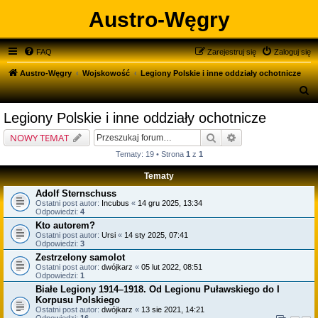
Austro-Węgry
FAQ
Zarejestruj się
Zaloguj się
Austro-Węgry
Wojskowość
Legiony Polskie i inne oddziały ochotnicze
S
z
Legiony Polskie i inne oddziały ochotnicze
u
Szukaj
Wyszukiwanie zaa
NOWY TEMAT
k
Tematy: 19 • Strona
1
z
1
a
Tematy
j
Adolf Sternschuss
Ostatni post autor:
Incubus
«
14 gru 2025, 13:34
Odpowiedzi:
4
Kto autorem?
Ostatni post autor:
Ursi
«
14 sty 2025, 07:41
Odpowiedzi:
3
Zestrzelony samolot
Ostatni post autor:
dwójkarz
«
05 lut 2022, 08:51
Odpowiedzi:
1
Białe Legiony 1914–1918. Od Legionu Puławskiego do I
Korpusu Polskiego
Ostatni post autor:
dwójkarz
«
13 sie 2021, 14:21