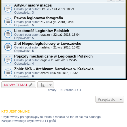
Artykuł mądry inaczej
Ostatni post autor:
Ursi
«
27 lut 2019, 10:29
Odpowiedzi:
3
Pewna legionowa fotografia
Ostatni post autor:
KG
«
03 gru 2018, 08:02
Odpowiedzi:
5
Liczebność Legionów Polskich
Ostatni post autor:
staszu
«
22 paź 2018, 15:04
Odpowiedzi:
5
Zlot Niepodległościowy w Łowczówku
Ostatni post autor:
tadeks
«
21 wrz 2018, 16:02
Odpowiedzi:
5
Pojazdy mechaniczne w Legionach Polskich
Ostatni post autor:
ergie
«
11 wrz 2018, 22:45
Odpowiedzi:
4
Zbiór NKN - Archiwum Narodowe w Krakowie
Ostatni post autor:
azarel
«
06 sie 2018, 10:32
Odpowiedzi:
6
NOWY TEMAT
Tematy: 19 • Strona
1
z
1
Przejdź do
KTO JEST ONLINE
Użytkownicy przeglądający to forum: Obecnie na forum nie ma żadnego
zarejestrowanego użytkownika i 1 gość