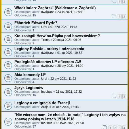
Odpowiedzi:
16
1
2
Włodzimierz Zagórski (Waldemar v. Zagórski)
Ostatni post autor:
dwójkarz
«
23 lip 2021, 12:04
Odpowiedzi:
15
1
2
Fähnrich Edward Rydz?
Ostatni post autor:
Ursi
«
01 cze 2021, 14:18
Odpowiedzi:
1
Kto zastąpił Herwina-Piątka pod Łowczówkiem?
Ostatni post autor:
Trotta
«
20 maja 2021, 09:06
Odpowiedzi:
2
Legiony Polskie - ordery i odznaczenia
Ostatni post autor:
dwójkarz
«
01 lut 2021, 19:32
Odpowiedzi:
4
Podległość oficerów LP oficerom AW
Ostatni post autor:
dwójkarz
«
28 sty 2021, 14:04
Odpowiedzi:
1
Akta komendy LP
Ostatni post autor:
Ursi
«
22 sty 2021, 11:22
Odpowiedzi:
4
Język Legionów
Ostatni post autor:
Incubus
«
21 sty 2021, 17:32
Odpowiedzi:
16
1
2
Legiony a emigracja do Francji
Ostatni post autor:
Alicja
«
05 cze 2020, 16:43
"Nie wierząc nam, że chcieć - to móc!" Legiony i ich wpływ na
sprawę polską w latach 1914-1918
Ostatni post autor:
Incubus
«
18 kwie 2020, 21:50
Odpowiedzi:
37
1
2
3
4