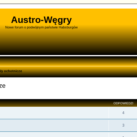
Austro-Węgry
Nowe forum o podwójnym państwie Habsburgów
ały ochotnicze
cze
zukiwanie zaawansowane
ODPOWIEDZI
4
3