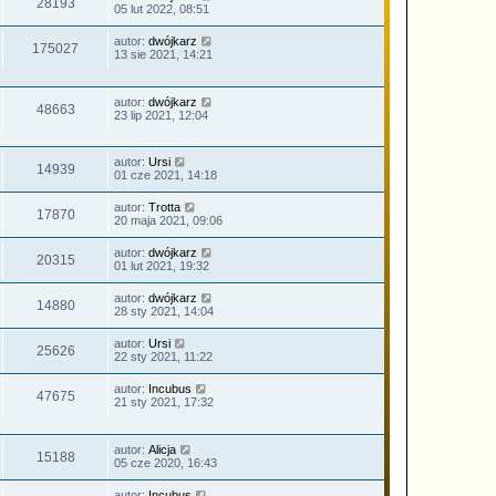
28193
05 lut 2022, 08:51
autor:
dwójkarz
175027
13 sie 2021, 14:21
autor:
dwójkarz
48663
23 lip 2021, 12:04
autor:
Ursi
14939
01 cze 2021, 14:18
autor:
Trotta
17870
20 maja 2021, 09:06
autor:
dwójkarz
20315
01 lut 2021, 19:32
autor:
dwójkarz
14880
28 sty 2021, 14:04
autor:
Ursi
25626
22 sty 2021, 11:22
autor:
Incubus
47675
21 sty 2021, 17:32
autor:
Alicja
15188
05 cze 2020, 16:43
autor:
Incubus