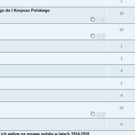
1
go do I Korpusu Polskiego
16
1
2
15
1
2
1
2
4
1
4
16
1
2
0
i ich wpływ na sprawę polską w latach 1914-1918