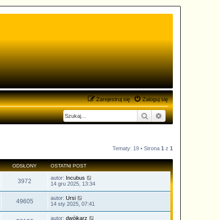
Zarejestruj się
Zaloguj się
Szukaj
Wyszukiwanie zaa
Tematy: 19 • Strona
1
z
1
ODSŁONY
OSTATNI POST
autor:
Incubus
3972
14 gru 2025, 13:34
autor:
Ursi
49605
14 sty 2025, 07:41
autor:
dwójkarz