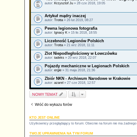
autor:
Krzysztof Ju
» 28 cze 2018, 19:05
Artykuł mądry inaczej
autor:
Trotta
» 26 lut 2019, 08:27
Pewna legionowa fotografia
autor:
Ignacy K
» 15 lis 2018, 18:55
Liczebność Legionów Polskich
autor:
Trotta
» 21 wrz 2018, 11:11
Zlot Niepodległościowy w Łowczówku
autor:
tadeks
» 20 wrz 2018, 22:07
Pojazdy mechaniczne w Legionach Polskich
autor:
ergie
» 31 maja 2018, 21:36
Zbiór NKN - Archiwum Narodowe w Krakowie
autor:
azarel
» 27 cze 2018, 12:57
NOWY TEMAT
Wróć do wykazu forów
KTO JEST ONLINE
Użytkownicy przeglądający to forum: Obecnie na forum nie ma żadnego
TWOJE UPRAWNIENIA NA TYM FORUM