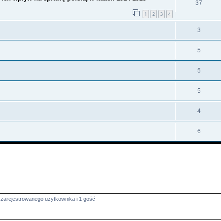
37
1
2
3
4
3
5
5
5
4
6
 zarejestrowanego użytkownika i 1 gość