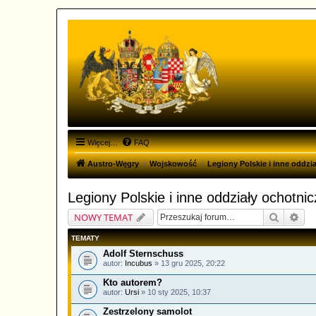
Więcej…
FAQ
Austro-Węgry
Wojskowość
Legiony Polskie i inne oddzi
Legiony Polskie i inne oddziały ochotni
Szukaj
Wys
NOWY TEMAT
TEMATY
Adolf Sternschuss
autor:
Incubus
» 13 gru 2025, 20:22
Kto autorem?
autor:
Ursi
» 10 sty 2025, 10:37
Zestrzelony samolot