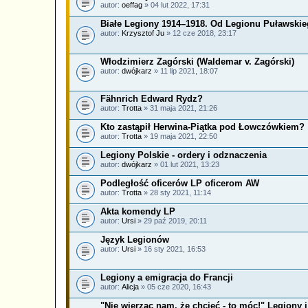
autor:
oeffag
» 04 lut 2022, 17:31
Białe Legiony 1914–1918. Od Legionu Puławskie
autor:
Krzysztof Ju
» 12 cze 2018, 23:17
Włodzimierz Zagórski (Waldemar v. Zagórski)
autor:
dwójkarz
» 11 lip 2021, 18:07
Fähnrich Edward Rydz?
autor:
Trotta
» 31 maja 2021, 21:26
Kto zastąpił Herwina-Piątka pod Łowczówkiem?
autor:
Trotta
» 19 maja 2021, 22:50
Legiony Polskie - ordery i odznaczenia
autor:
dwójkarz
» 01 lut 2021, 13:23
Podległość oficerów LP oficerom AW
autor:
Trotta
» 28 sty 2021, 11:14
Akta komendy LP
autor:
Ursi
» 29 paź 2019, 20:11
Język Legionów
autor:
Ursi
» 16 sty 2021, 16:53
Legiony a emigracja do Francji
autor:
Alicja
» 05 cze 2020, 16:43
"Nie wierząc nam, że chcieć - to móc!" Legiony 