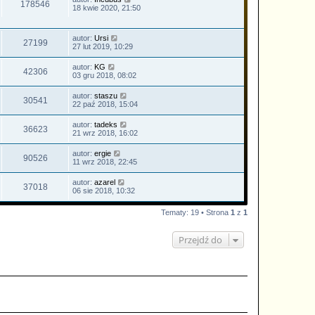
178546
18 kwie 2020, 21:50
autor:
Ursi
27199
27 lut 2019, 10:29
autor:
KG
42306
03 gru 2018, 08:02
autor:
staszu
30541
22 paź 2018, 15:04
autor:
tadeks
36623
21 wrz 2018, 16:02
autor:
ergie
90526
11 wrz 2018, 22:45
autor:
azarel
37018
06 sie 2018, 10:32
Tematy: 19 • Strona
1
z
1
Przejdź do