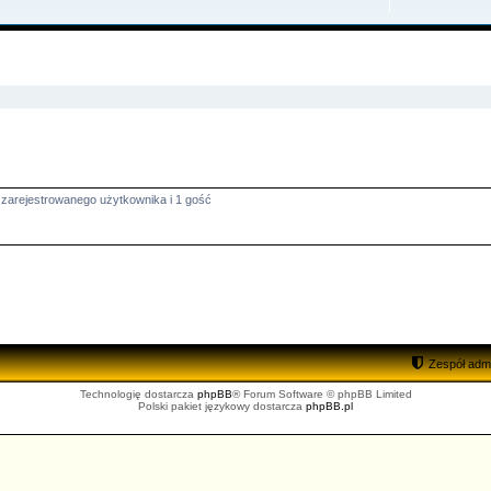
zukiwanie zaawansowane
 zarejestrowanego użytkownika i 1 gość
Zespół admi
Technologię dostarcza
phpBB
® Forum Software © phpBB Limited
Polski pakiet językowy dostarcza
phpBB.pl