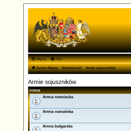
Więcej…
FAQ
Austro-Węgry
Wojskowość
Armie sojuszników
Armie sojuszników
FORUM
Armia niemiecka
Armia osmańska
Armia bułgarska