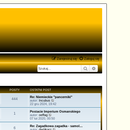
Zarejestruj się
Zaloguj się
Szukaj
Wyszukiwanie zaa
POSTY
OSTATNI POST
Re: Niemieckie "pancerniki"
444
W
autor:
Incubus
y
22 gru 2024, 19:42
ś
w
Postacie Imperium Osmanskiego
1
i
W
autor:
oeffag
e
y
07 lut 2020, 00:50
t
ś
l
w
Re: Zagadkowa zagadka - samol…
6
n
i
W
autor:
dwójkarz