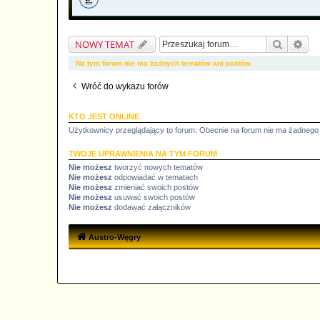
Szukaj
Wys
NOWY TEMAT
Na tym forum nie ma żadnych tematów ani postów.
Wróć do wykazu forów
KTO JEST ONLINE
Użytkownicy przeglądający to forum: Obecnie na forum nie ma żadnego
TWOJE UPRAWNIENIA NA TYM FORUM
Nie możesz
tworzyć nowych tematów
Nie możesz
odpowiadać w tematach
Nie możesz
zmieniać swoich postów
Nie możesz
usuwać swoich postów
Nie możesz
dodawać załączników
Austro-Węgry