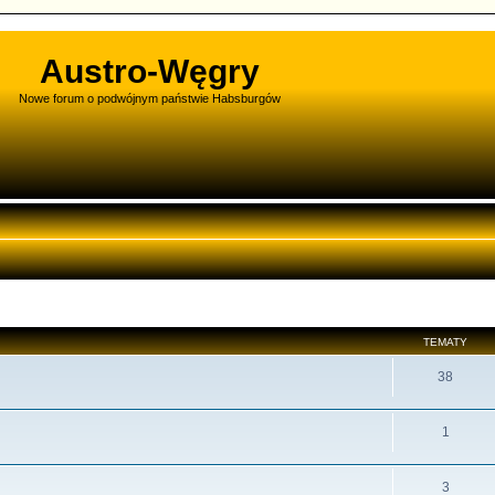
Austro-Węgry
Nowe forum o podwójnym państwie Habsburgów
TEMATY
38
1
3