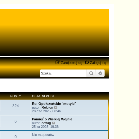
Zarejestruj się
Zaloguj się
Szukaj
Wyszukiwanie zaa
POSTY
OSTATNI POST
Re: Opołczeńskie "motyle"
324
W
autor:
Reluton
y
28 cze 2025, 00:46
ś
w
Pamięć o Wielkiej Wojnie
6
i
W
autor:
oeffag
e
y
25 lut 2025, 19:36
t
ś
l
w
Nie ma postów
0
n
i