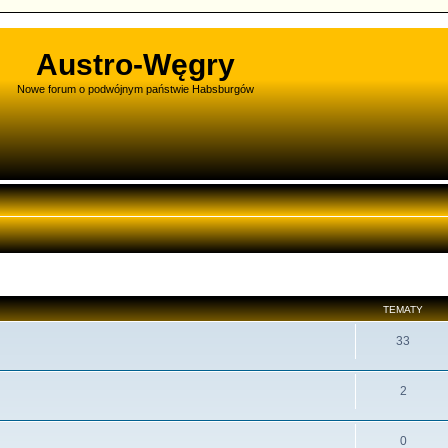
Austro-Węgry
Nowe forum o podwójnym państwie Habsburgów
TEMATY
33
2
0