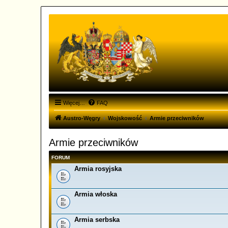
Więcej…
FAQ
Austro-Węgry
Wojskowość
Armie przeciwników
Armie przeciwników
FORUM
Armia rosyjska
Armia włoska
Armia serbska