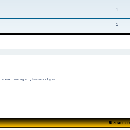
1
1
zukiwanie zaawansowane
 zarejestrowanego użytkownika i 1 gość
Zespół admi