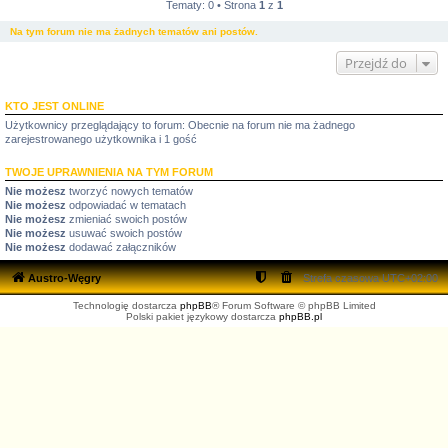
Tematy: 0 • Strona
1
z
1
Na tym forum nie ma żadnych tematów ani postów.
Przejdź do
KTO JEST ONLINE
Użytkownicy przeglądający to forum: Obecnie na forum nie ma żadnego
zarejestrowanego użytkownika i 1 gość
TWOJE UPRAWNIENIA NA TYM FORUM
Nie możesz
tworzyć nowych tematów
Nie możesz
odpowiadać w tematach
Nie możesz
zmieniać swoich postów
Nie możesz
usuwać swoich postów
Nie możesz
dodawać załączników
Austro-Węgry
Strefa czasowa
UTC+02:00
Technologię dostarcza
phpBB
® Forum Software © phpBB Limited
Polski pakiet językowy dostarcza
phpBB.pl