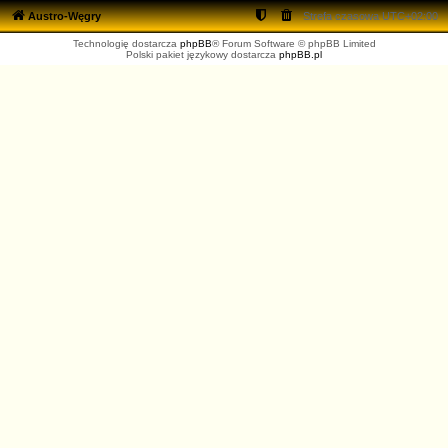
Austro-Węgry
Strefa czasowa
UTC+02:00
Technologię dostarcza
phpBB
® Forum Software © phpBB Limited
Polski pakiet językowy dostarcza
phpBB.pl