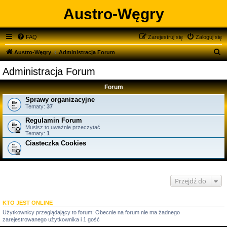
Austro-Węgry
FAQ
Zarejestruj się
Zaloguj się
S
Austro-Węgry
Administracja Forum
z
Administracja Forum
u
Forum
k
Sprawy organizacyjne
a
Tematy:
37
j
Regulamin Forum
Musisz to uważnie przeczytać
Tematy:
1
Ciasteczka Cookies
Przejdź do
KTO JEST ONLINE
Użytkownicy przeglądający to forum: Obecnie na forum nie ma żadnego
zarejestrowanego użytkownika i 1 gość