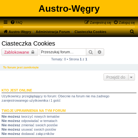
Austro-Węgry
FAQ
Zarejestruj się
Zaloguj się
S
Austro-Węgry
Administracja Forum
Ciasteczka Cookies
z
Ciasteczka Cookies
u
Szukaj
Wyszukiwanie zaa
Zablokowane
k
Tematy: 0 • Strona
1
z
1
a
To forum jest zamknięte
j
Przejdź do
KTO JEST ONLINE
Użytkownicy przeglądający to forum: Obecnie na forum nie ma żadnego
zarejestrowanego użytkownika i 1 gość
TWOJE UPRAWNIENIA NA TYM FORUM
Nie możesz
tworzyć nowych tematów
Nie możesz
odpowiadać w tematach
Nie możesz
zmieniać swoich postów
Nie możesz
usuwać swoich postów
Nie możesz
dodawać załączników