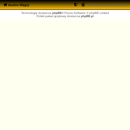
Austro-Węgry
Strefa czasowa
UTC+02:00
Technologię dostarcza
phpBB
® Forum Software © phpBB Limited
Polski pakiet językowy dostarcza
phpBB.pl