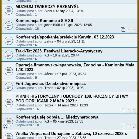
Odpowiedzi:
1
MUZEUM TWIERDZY PRZEMYŚL
Ostatni post autor:
Stani
«
18 sty 2024, 13:04
Odpowiedzi:
1
Konferencja Komańcza 8-9 XII
Ostatni post autor:
johan1968
«
12 gru 2023, 13:05
Odpowiedzi:
16
1
2
Konferencja/spotkanie/prelekcje Karwin, 03.12.2023
Ostatni post autor:
Zakrz
«
04 gru 2023, 11:11
Odpowiedzi:
6
Trakl-Tat 2023. Festiwal Literacko-Artystyczny
Ostatni post autor:
KG
«
18 lis 2023, 20:44
Odpowiedzi:
6
Operacja limanowsko-łapanowska, Żegocina - Kamionka Mała
1.10.2023
Ostatni post autor:
Józek
«
07 paź 2023, 06:34
Odpowiedzi:
9
Fort Jugowice. Dziedzictwo miejsca.
Ostatni post autor:
Trotta
«
02 lip 2023, 10:06
PIKNIK HISTORYCZNY I OBCHODY 108. ROCZNICY BITWY
POD GORLICAMI 2 MAJA 2023 r.
Ostatni post autor:
Józek
«
14 maja 2023, 12:33
Odpowiedzi:
16
1
2
Konferencja się odbyła ... Międzynarodowa
Ostatni post autor:
KG
«
05 kwie 2023, 17:35
Odpowiedzi:
10
1
2
Wielka Wojna nad Dunajcem... Zabawa, 10 czerwca 2022 r.
Ostatni post autor:
Trotta
«
27 mar 2023, 15:55