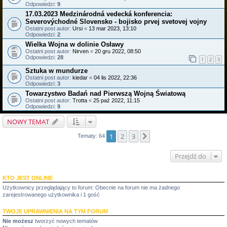
Odpowiedzi:
9
17.03.2023 Medzinárodná vedecká konferencia:
Severovýchodné Slovensko - bojisko prvej svetovej vojny
Ostatni post autor:
Ursi
«
13 mar 2023, 13:10
Odpowiedzi:
2
Wielka Wojna w dolinie Osławy
Ostatni post autor:
Nirven
«
20 gru 2022, 08:50
Odpowiedzi:
28
1
2
3
Sztuka w mundurze
Ostatni post autor:
kiedar
«
04 lis 2022, 22:36
Odpowiedzi:
3
Towarzystwo Badań nad Pierwszą Wojną Światową
Ostatni post autor:
Trotta
«
25 paź 2022, 11:15
Odpowiedzi:
9
NOWY TEMAT
1
2
3
Następna
Tematy: 64
Przejdź do
KTO JEST ONLINE
Użytkownicy przeglądający to forum: Obecnie na forum nie ma żadnego
zarejestrowanego użytkownika i 1 gość
TWOJE UPRAWNIENIA NA TYM FORUM
Nie możesz
tworzyć nowych tematów