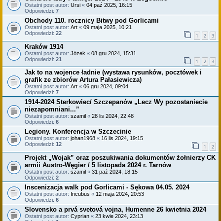
Ostatni post autor:
Ursi
«
04 paź 2025, 16:15
Odpowiedzi:
7
Obchody 110. rocznicy Bitwy pod Gorlicami
Ostatni post autor:
Art
«
09 maja 2025, 10:21
Odpowiedzi:
22
1
2
3
Kraków 1914
Ostatni post autor:
Józek
«
08 gru 2024, 15:31
Odpowiedzi:
21
1
2
3
Jak to na wojence ładnie (wystawa rysunków, pocztówek i
grafik ze zbiorów Artura Pałasiewicza)
Ostatni post autor:
Art
«
06 gru 2024, 09:04
Odpowiedzi:
7
1914-2024 Sterkowiec/ Szczepanów „Lecz Wy pozostaniecie
niezapomniani...”
Ostatni post autor:
szamil
«
28 lis 2024, 22:48
Odpowiedzi:
6
Legiony. Konferencja w Szczecinie
Ostatni post autor:
johan1968
«
16 lis 2024, 19:15
Odpowiedzi:
12
1
2
Projekt „Wojak” oraz poszukiwania dokumentów żołnierzy CK
armii Austro-Węgier / 5 listopada 2024 r. Tarnów
Ostatni post autor:
szamil
«
31 paź 2024, 18:15
Odpowiedzi:
2
Inscenizacja walk pod Gorlicami - Sękowa 04.05. 2024
Ostatni post autor:
Incubus
«
12 maja 2024, 20:53
Odpowiedzi:
6
Slovensko a prvá svetová vojna, Humenne 26 kwietnia 2024
Ostatni post autor:
Cyprian
«
23 kwie 2024, 23:13