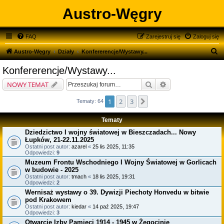
Austro-Węgry
FAQ
Zarejestruj się
Zaloguj się
S
Austro-Węgry
Działy
Konfererencje/Wystawy...
z
Konfererencje/Wystawy...
u
Szukaj
Wyszukiwanie zaa
NOWY TEMAT
k
a
1
2
3
Następna
Tematy: 64
j
Tematy
Dziedzictwo I wojny światowej w Bieszczadach... Nowy
Łupków, 21-22.11.2025
Ostatni post autor:
azarel
«
25 lis 2025, 11:35
Odpowiedzi:
9
Muzeum Frontu Wschodniego I Wojny Światowej w Gorlicach
w budowie - 2025
Ostatni post autor:
tmach
«
18 lis 2025, 19:31
Odpowiedzi:
2
Wernisaż wystawy o 39. Dywizji Piechoty Honvedu w bitwie
pod Krakowem
Ostatni post autor:
kiedar
«
14 paź 2025, 19:47
Odpowiedzi:
3
Otwarcie Izby Pamięci 1914 - 1945 w Żegocinie