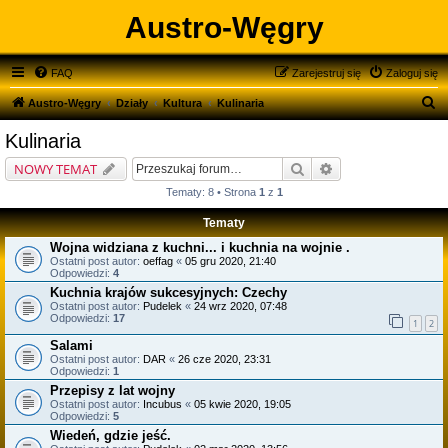
Austro-Węgry
FAQ
Zarejestruj się
Zaloguj się
S
Austro-Węgry
Działy
Kultura
Kulinaria
z
Kulinaria
u
Szukaj
Wyszukiwanie zaa
NOWY TEMAT
k
Tematy: 8 • Strona
1
z
1
a
Tematy
j
Wojna widziana z kuchni... i kuchnia na wojnie .
Ostatni post autor:
oeffag
«
05 gru 2020, 21:40
Odpowiedzi:
4
Kuchnia krajów sukcesyjnych: Czechy
Ostatni post autor:
Pudelek
«
24 wrz 2020, 07:48
Odpowiedzi:
17
1
2
Salami
Ostatni post autor:
DAR
«
26 cze 2020, 23:31
Odpowiedzi:
1
Przepisy z lat wojny
Ostatni post autor:
Incubus
«
05 kwie 2020, 19:05
Odpowiedzi:
5
Wiedeń, gdzie jeść.