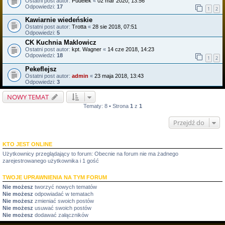
Ostatni post autor:
Pudelek
«
02 mar 2020, 13:56
Odpowiedzi:
17
1
2
Kawiarnie wiedeńskie
Ostatni post autor:
Trotta
«
28 sie 2018, 07:51
Odpowiedzi:
5
CK Kuchnia Maklowicz
Ostatni post autor:
kpt. Wagner
«
14 cze 2018, 14:23
Odpowiedzi:
18
1
2
Pekeflejsz
Ostatni post autor:
admin
«
23 maja 2018, 13:43
Odpowiedzi:
3
NOWY TEMAT
Tematy: 8 • Strona
1
z
1
Przejdź do
KTO JEST ONLINE
Użytkownicy przeglądający to forum: Obecnie na forum nie ma żadnego
zarejestrowanego użytkownika i 1 gość
TWOJE UPRAWNIENIA NA TYM FORUM
Nie możesz
tworzyć nowych tematów
Nie możesz
odpowiadać w tematach
Nie możesz
zmieniać swoich postów
Nie możesz
usuwać swoich postów
Nie możesz
dodawać załączników